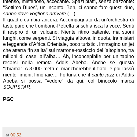
intenso, misterioso, accecante. Spazi piatti, senza orizzonte:
“Settimo Blues”, un incanto. Beh, ci sanno fare questi due,
sanno dove vogliono arrivare
(…)
Il quadro cambia ancora. Accompagnato da un’orchestra di
tasti, pare che trombone-Petrella si schiarisca la voce. Senti
il respiro di un vulcano. Niente ritmo battente, ma suoni
lunghi, come serpenti. Si viaggia altrove, in quota, tra misteri
e leggende d’Africa Orientale, poco turistici. Immagino un jet
che atterra “in salita” sul marrone-rossiccio dell’altopiano, tra
milioni di case, all’alba… Ah, inconcepibile per un tapino
recarsi nella remota Addis Abeba. Anche se questa
“chiama”. A 3.000 metri ci mancherebbe il fiato, e poi lassù
niente limoni, limonaie… Fortuna che il
canto jazz
di Addis
Abeba si possa “vedere” da qui, col binocolo marca
SOUPSTAR
.
PGC
at
00:53