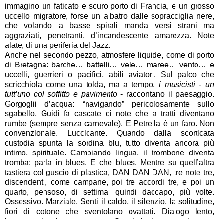
immagino un faticato e scuro porto di Francia, e un grosso
uccello migratore, forse un albatro dalle sopracciglia nere,
che volando a basse spirali manda versi strani ma
aggraziati, penetranti, d’incandescente amarezza. Note
alate, di una periferia del Jazz.
Anche nel secondo pezzo, atmosfere liquide, come di porto
di Bretagna: barche… battelli… vele… maree… vento… e
uccelli, guerrieri o pacifici, abili aviatori. Sul palco che
scricchiola come una tolda, ma a tempo,
i musicisti - un
tutt’uno col soffitto e pavimento
- raccontano il paesaggio.
Gorgoglii d’acqua: “navigando” pericolosamente sullo
sgabello, Guidi fa cascate di note che a tratti diventano
rumbe (sempre senza carnevale). E Petrella è un faro. Non
convenzionale. Luccicante. Quando dalla scorticata
custodia spunta la sordina blu, tutto diventa ancora più
intimo, spirituale. Cambiando lingua, il trombone diventa
tromba: parla in blues. E che blues. Mentre su quell’altra
tastiera col guscio di plastica, DAN DAN DAN, tre note tre,
discendenti, come campane, poi tre accordi tre, e poi un
quarto, pensoso, di settima; quindi daccapo, più volte.
Ossessivo. Marziale. Senti il caldo, il silenzio, la solitudine,
fiori di cotone che sventolano ovattati. Dialogo lento,