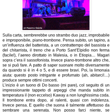
Sulla carta, sembrerebbe uno strambo duo jazz, improbabile
e improponibile, piano-trombone. Pensa subito, un tapino, a
un’influenza del batterista, a un contrattempo del bassista e
del chitarrista, il treno che a Porto Sant’Elpidio non ferma
(facile!), l’aereo dirottato in Malesia, o in Etiopia… Magari
sopra c’era il sassofonista. Invece piano-trombone altro che,
se si può fare. A patto di saper suonare molto diversamente
da quando si è in 4 o 5, e di essere bravi. Poi, la limonaia
aiuta: questo posto intrigante e profumato (ah, abitarci!…)
produce sempre ottimi concerti.
L’inizio è un tuono di Do basso (mi pare), col seguito di un
impressionante tappeto di arpeggi che manda subito in
temperatura il (non eccelso) Kaway a non lunghissima coda.
Il trombone entra dopo, al ralenti, quasi con indolenza.
Invece pensa. E quello che suona è talmente affettuoso da
sembrare una serenata. Non posso farci niente, se