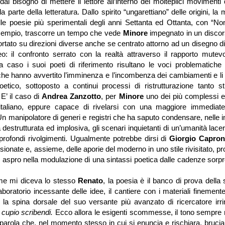
al bisogno di mettere il lettore all’interno dei molteplici movimenti d
da parte della letteratura.
Dallo spirito “ungarettiano” delle origini, la
le poesie più sperimentali degli anni Settanta ed Ottanta, con “No
sempio, trascorre un tempo che vede
Minore
impegnato in un discor
portato su direzioni diverse anche se centrato attorno ad un disegno di
: il confronto serrato con la realtà attraverso il rapporto mutevo
 caso i suoi poeti di riferimento risultano le voci problematiche 
e hanno avvertito l’imminenza e l’incombenza dei cambiamenti e li 
oetico, sottoposto a continui processi di ristrutturazione tanto sti
 E’ il caso di
Andrea Zanzotto
, per
Minore
uno dei più complessi e 
taliano, eppure capace di rivelarsi con una maggiore immediate
Un manipolatore di generi e registri che ha saputo condensare, nelle
 destrutturata ed implosiva, gli scenari inquietanti di un’umanità lace
rofondi rivolgimenti. Ugualmente potrebbe dirsi di
Giorgio Capron
ssionate e, assieme, delle aporie del moderno in uno stile rivisitato, 
 aspro nella modulazione di una sintassi poetica dalle cadenze sor
me mi diceva lo stesso
Renato
, la poesia è il banco di prova della 
 laboratorio incessante delle idee, il cantiere con i materiali finemen
 la spina dorsale del suo versante più avanzato di ricercatore irr
i
cupio scribendi.
Ecco allora le esigenti scommesse, il tono sempre r
la parola che, nel momento stesso in cui si enuncia e rischiara, bruci