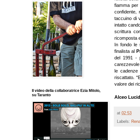
fiamma per l
confidente,
taccuino di 
intatto cand
scrittura co
ricomposta e 
In fondo le
finalista al
P
del 1991 -
carezzevole 
le cadenze d
riscattato. 
valore dei ri
Il video della collaboratrice Ezia Mitolo,
su Taranto
Alceo Lucid
at
02:53
Labels:
Rena