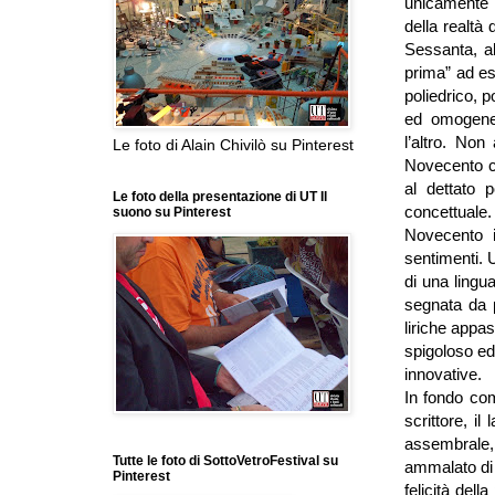
unicamente d
della realtà 
Sessanta, al
prima” ad e
poliedrico, 
ed omogeneo
l’altro.
Non a
Le foto di Alain Chivilò su Pinterest
Novecento ch
al dettato p
Le foto della presentazione di UT Il
concettuale.
suono su Pinterest
Novecento i
sentimenti. 
di una lingua
segnata da p
liriche appa
spigoloso ed
innovative.
In fondo co
scrittore, il
assembrale,
Tutte le foto di SottoVetroFestival su
ammalato d
Pinterest
felicità del