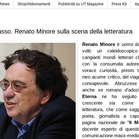
News
Shop/Abbonamenti
Pubblicità su UT Magazine
Press Kit
Ap
sso. Renato Minore sulla scena della letteratura
Renato Minore
è uomo dai 
volti: un caleidoscopic
cangianti mondi letterari c
con la consumata autore
vorace curiosità, presto 
raro acume critico, del viag
consapevole. Abruzzese
anche se romano d’adoz
Eterna
ne ha seguito 
crescente sia come 
letteratura, che come saggi
poeta, giornalista a cap
pagina nazionale de “
Il M
docente esperto di questio
comunicazione mass-media