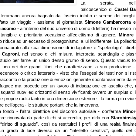
La serata, nell’inc
palcoscenico di
Castel B
teramano ancora bagnato dal fascino intatto e sereno dei borghi it
fatto un viaggio - assieme al giornalista
Simone Gambarcorta
e 
rgiacomo
- all’interno del suo universo di uomo di lettere) ha messo in 
angibile e prioritaria vocazione all’eclettismo di genere.
Minore
o riduce ad un eccesso di protagonismo, a lui indifferente. La poliedrici
onnaturato alla sua dimensione di indagatore e “speleologo”, direbb
o
Caproni
, nel senso di chi misura, interpreta, scandaglia e plasm
i studio per farne un unico denso grumo di senso.
Questo
vulnus
f
n uno dei due grandi filoni che caratterizzano la sua produzione -
ecensore o critico letterario - visto che l’esegesi dei testi non si ris
l racconto o la produzione di emozioni generate spontaneamente dalle 
 fugace ma procede per un lavoro di indagazione ed ascolto che,
 squarci nuovi ed orizzonti di senso vivificanti: ovvero un surplus di 
e proprie radici tanto in una dimensione esteriore - la forma più evide
ore dell’opera - le strutture portanti che la innervano.
 fondo - l’altra direttrice del discorso autoriale - conferma
Mino
re rinnovata da parte di chi si accredita, per dirla con
Starobinsk
diritto di sguardo”, così da restituirci i profili di una realtà finalm
un grado di luce diverso da un “intelletto creativo”, quello del 