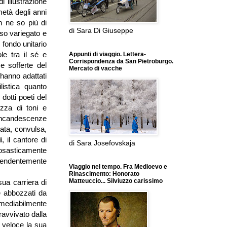
i illustrazione
 metà degli anni
n ne so più di
di Sara Di Giuseppe
so variegato e
 fondo unitario
le tra il sé e
Appunti di viaggio. Lettera-
Corrispondenza da San Pietroburgo.
e sofferte del
Mercato di vacche
hanno adattati
listica quanto
dotti poeti del
zza di toni e
 incandescenze
rata, convulsa,
i
, il cantore di
di Sara Josefovskaja
prosasticamente
prendentemente
Viaggio nel tempo. Fra Medioevo e
Rinascimento: Honorato
Matteuccio... Silviuzzo carissimo
sua carriera di
te abbozzati da
imediabilmente
avvivato dalla
a veloce la sua