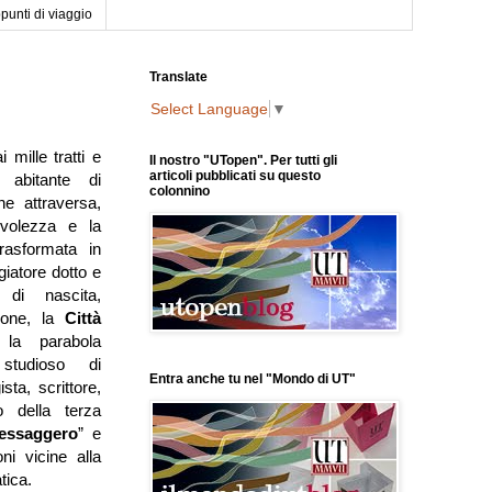
punti di viaggio
Translate
Select Language
▼
mille tratti e
Il nostro "UTopen". Per tutti gli
articoli pubblicati su questo
o abitante di
colonnino
he attraversa,
volezza e la
trasformata in
giatore dotto e
 di nascita,
ione, la
Città
la parabola
studioso di
Entra anche tu nel "Mondo di UT"
sta, scrittore,
o della terza
essaggero
” e
ni vicine alla
tica.