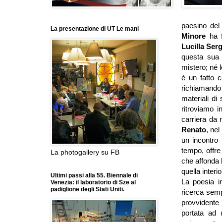
paesino del 
La presentazione di UT Le mani
Minore
ha 
Lucilla Se
questa sua t
mistero; né l
è un fatto c
richiamand
materiali d
ritroviamo i
carriera da r
Renato
, ne
un incontro
tempo, offre
La photogallery su FB
che affonda l
quella interi
Ultimi passi alla 55. Biennale di
La poesia in
Venezia: il laboratorio di Sze al
padiglione degli Stati Uniti.
ricerca semp
provvidente “
portata ad 