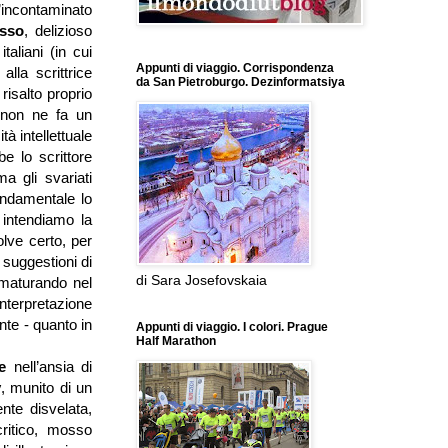
ontaminato
asso
, delizioso
aliani (in cui
Appunti di viaggio. Corrispondenza
alla scrittrice
da San Pietroburgo. Dezinformatsiya
risalto proprio
non ne fa un
tà intellettuale
e lo scrittore
a gli svariati
ondamentale lo
 intendiamo la
olve certo, per
suggestioni di
di Sara Josefovskaia
 maturando nel
interpretazione
nte - quanto in
Appunti di viaggio. I colori. Prague
Half Marathon
re
nell’ansia di
y
, munito di un
ente disvelata,
critico, mosso