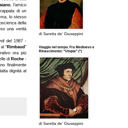
aiano
, l’amico
strappata di un
mma, lo stesso
coscienza della
rso una verità
di Saretta de' Giuseppini
ardi
del 1987 -
al “
Rimbaud
”
Viaggio nel tempo. Fra Medioevo e
Rinascimento: “Utopia” (*)
rativo ora più
elle di
Roche
-
ano finalmente
atta dignità al
di Saretta de' Giuseppini