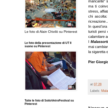
mancante” so
ma ti coinvo
stress, affia
chi ascolta
ricreazione
In quest’ora
turisti persi
Le foto di Alain Chivilò su Pinterest
calamitare as
I
Malassort
Le foto della presentazione di UT Il
mai cambiare 
suono su Pinterest
la sigaretta 
Pier Giorgi
at
07:28
Labels:
Mala
Tutte le foto di SottoVetroFestival su
Pinterest