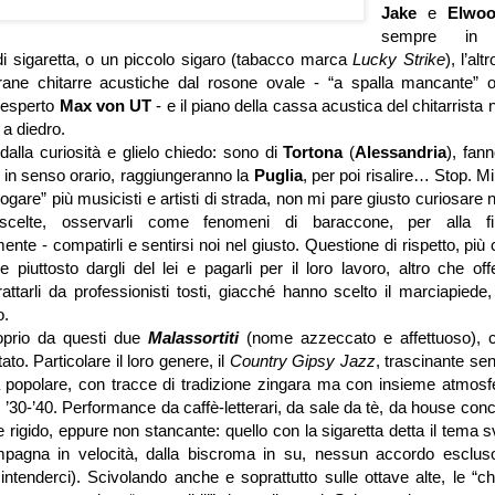
Jake
e
Elwo
sempre in
i sigaretta, o un piccolo sigaro (tabacco marca
Lucky Strike
), l’al
rane chitarre acustiche dal rosone ovale - “a spalla mancante”
’esperto
Max von UT
- e il piano della cassa acustica del chitarrista
a diedro.
dalla curiosità e glielo chiedo: sono di
Tortona
(
Alessandria
), fan
in senso orario, raggiungeranno la
Puglia
, per poi risalire… Stop. 
rogare” più musicisti e artisti di strada, non mi pare giusto curiosare n
 scelte, osservarli come fenomeni di baraccone, per alla f
ente - compatirli e sentirsi noi nel giusto. Questione di rispetto, più 
 piuttosto dargli del lei e pagarli per il loro lavoro, altro che off
attarli da professionisti tosti, giacché hanno scelto il marciapiede, 
o.
roprio da questi due
Malassortiti
(nome azzeccato e affettuoso), 
to. Particolare il loro genere, il
Country Gipsy Jazz
, trascinante se
popolare, con tracce di tradizione zingara ma con insieme atmosfer
i ’30-’40. Performance da caffè-letterari, da sale da tè, da house c
 rigido, eppure non stancante: quello con la sigaretta detta il tema 
ompagna in velocità, dalla biscroma in su, nessun accordo esclus
 intenderci). Scivolando anche e soprattutto sulle ottave alte, le “ch