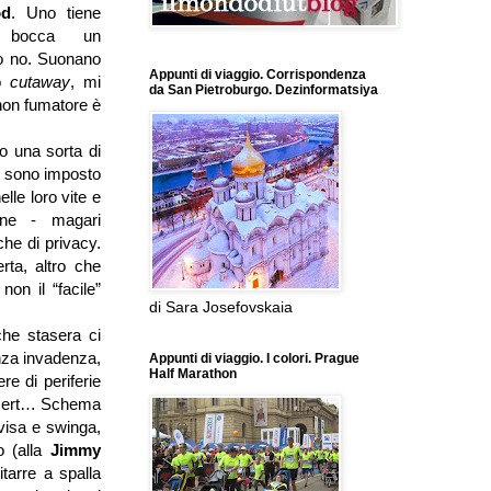
od
. Uno tiene
 bocca un
tro no. Suonano
Appunti di viaggio. Corrispondenza
 o
cutaway
, mi
da San Pietroburgo. Dezinformatsiya
 non fumatore è
no una sorta di
Mi sono imposto
elle loro vite e
ine - magari
che di privacy.
erta, altro che
non il “facile”
di Sara Josefovskaia
che stasera ci
nza invadenza,
Appunti di viaggio. I colori. Prague
Half Marathon
e di periferie
oncert… Schema
svisa e swinga,
o (alla
Jimmy
itarre a spalla