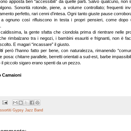
no apposta ben “accessibili” da quelle parti. Salvo qualcuno, non s
lgono. Sonorità rotonde, piene, a volume controllato; frequenti in
tamento perfetto, rari cenni d’intesa. Ogni tanto giuste pause corrobor
: a ognuno così rifluiscono in testa i propri pensieri, come dopo
…
 caldissima, la gente sfatta che ciondola prima di rientrare nelle prop
 che rimbalzano tra i negozi, i bambini esauriti e frignanti, non è fac
colto. E magari “incassare” il giusto.
iti
però l’hanno fatto per bene, con naturalezza, rimanendo “comun
posa: chitarre parallele, berretti orientati a sud-est, barbe impassibil
o il piccolo sigaro erano spenti da un pezzo.
o Camaioni
ssortiti Gypsy Jazz Band