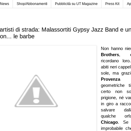
News
Shop/Abbonamenti
Pubblicità su UT Magazine
Press Kit
Ap
” artisti di strada: Malassortiti Gypsy Jazz Band e 
on... le barbe
Non hanno nie
Brothers
, e
ricordano lor
abiti neri cappel
sole, ma grazio
Provenz
geometriche t
certo non so
prigione, né v
in giro a racco
salvare dal
qualche orfa
Chicago
. Se s
improbabile ch