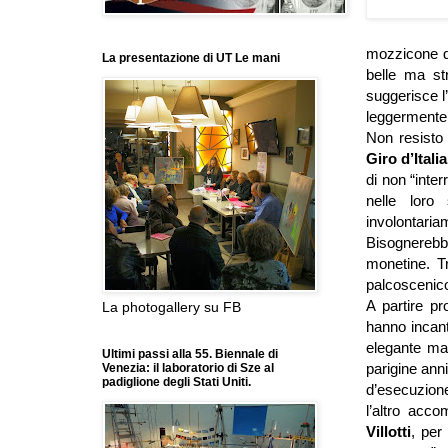
mozzicone d
La presentazione di UT Le mani
belle ma st
suggerisce l
leggermente 
Non resisto 
Giro d’Italia
di non “inter
nelle loro
involontariam
Bisognerebbe
monetine. Tr
palcoscenic
A partire p
La photogallery su FB
hanno incanta
elegante ma 
Ultimi passi alla 55. Biennale di
parigine ann
Venezia: il laboratorio di Sze al
padiglione degli Stati Uniti.
d’esecuzione
l’altro acc
Villotti
, per