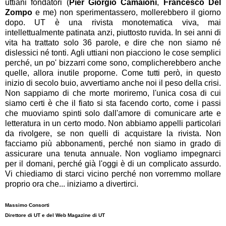
uttiani fondatori (
Pier Giorgio
Camaioni
,
Francesco Del
Zompo
e me) non sperimentassero, mollerebbero il giorno
dopo. UT è una rivista monotematica viva, mai
intellettualmente patinata anzi, piuttosto ruvida. In sei anni di
vita ha trattato solo 36 parole, e dire che non siamo né
dislessici né tonti. Agli uttiani non piacciono le cose semplici
perché, un po' bizzarri come sono, complicherebbero anche
quelle, allora inutile proporne. Come tutti però, in questo
inizio di secolo buio, avvertiamo anche noi il peso della crisi.
Non sappiamo di che morte moriremo, l'unica cosa di cui
siamo certi è che il fiato si sta facendo corto, come i passi
che muoviamo spinti solo dall'amore di comunicare arte e
letteratura in un certo modo. Non abbiamo appelli particolari
da rivolgere, se non quelli di acquistare la rivista. Non
facciamo più abbonamenti, perché non siamo in grado di
assicurare una tenuta annuale. Non vogliamo impegnarci
per il domani, perché già l'oggi è di un complicato assurdo.
Vi chiediamo di starci vicino perché non vorremmo mollare
proprio ora che... iniziamo a divertirci.
Massimo Consorti
Direttore di UT e del Web Magazine di UT