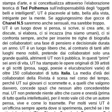
stampa d'arte, e si concettualizza attraverso l'elaborazione
teorica di
Ted Polhemus
sull'indispensabilità degli “oggetti
belli e intelligenti”.
UT è piacevole al tatto, bella alla vista,
intrigante per la mente. Se aggiungessimo due gocce di
Chanel N.5
saremmo anche sensuali, ma sarebbe troppo.
UT è un luogo dove si pensa, si scrive, si crea arte, si
discute, si elabora, ci si incazza (ma siamo umani), ci si
confronta sempre, anche per inserire tre righe di biografia
dei collaboratori: una fase di pensiero e decisionale durata
un anno. UT è un luogo libero che, al contrario di tanti altri
luoghi meno nobili, pretende dai collaboratori solo una
grande qualità, altrimenti UT non li pubblica. In questi “primi”
sei anni di vita, UT ha stampato le opere originali di 39 artisti
e gli scritti (prosa, saggi, poesie e elucubrazioni varie) di
oltre 150 collaboratori di tutta
Italia
. La media d'età dei
collaboratori della Rivista è scesa nel corso del tempo,
perché UT sui giovani ci scommette e, a quelli che valgono
davvero, concede spazi che nessun altro concederebbe
mai. UT non pretende niente altro che cuore e onestà (prima
di tutto quella intellettuale), per il resto vale ciò che un autore
pensa, vive e come lo trasmette. Per molti versi UT è
un'officina sempre aperta dove si sperimenta, perché se i tre