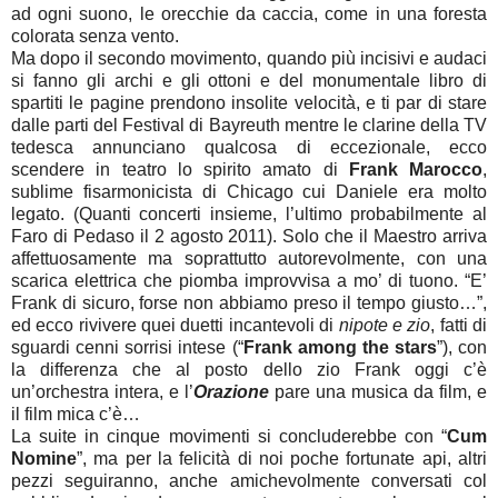
ad ogni suono, le orecchie da caccia, come in una foresta
colorata senza vento.
Ma dopo il secondo movimento, quando più incisivi e audaci
si fanno gli archi e gli ottoni e del monumentale libro di
spartiti le pagine prendono insolite velocità, e ti par di stare
dalle parti del Festival di Bayreuth mentre le clarine della TV
tedesca annunciano qualcosa di eccezionale, ecco
scendere in teatro lo spirito amato di
Frank Marocco
,
sublime fisarmonicista di Chicago cui Daniele era molto
legato. (Quanti concerti insieme, l’ultimo probabilmente al
Faro di Pedaso il 2 agosto 2011).
Solo che il Maestro arriva
affettuosamente ma soprattutto autorevolmente, con una
scarica elettrica che piomba improvvisa a mo’ di tuono. “E’
Frank di sicuro, forse non abbiamo preso il tempo giusto…”,
ed ecco rivivere quei duetti incantevoli di
nipote e zio
, fatti di
sguardi cenni sorrisi intese (“
Frank among the stars
”
), con
la differenza che al posto dello zio Frank oggi c’è
un’orchestra intera, e l’
Orazione
pare una musica da film, e
il film mica c’è…
La suite in cinque movimenti si concluderebbe con “
Cum
Nomine
”, ma per la felicità di noi poche fortunate api, altri
pezzi seguiranno, anche amichevolmente conversati col