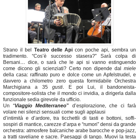
Strano il bel
Teatro delle Api
con poche api, sembra un
tradimento. “Cos’è successo stasera?” Sarà colpa di
Bersani… dice, o sarà che le api si vanno estinguendo
come dicono gli scienziati? Certo non dipende dal
miele
della casa: raffinato puro e dolce come un Apfelstrudel, e
davvero a chilometro zero questa formidabile Orchestra
Marchigiana a 35
gusti
. E poi Lui, il bandoneista-
compositore-solista che il mondo ci invidia, a dirigerla dalla
funzionale sedia girevole da ufficio.
Un
“
Viaggio Mediterraneo
”
d’esplorazione, che ci farà
volare nei silenzi sensuali come sugli applausi
d’intimità e d’ardore, tra ticchettìi di tasti e bottoni, soffi-
sospiri di mantice, carezze d’arpa e “rumori” densi da grande
orchestra: atmosfere balcaniche arabe barocche e pop-jazz,
a tratti raveliane e sacre. Paesaggi di tango. Muovi la testa