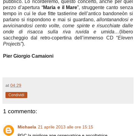
pubblico. Lo ricorderemo, questo concerto, anche per quel
pezzo d’apertura “
Maria e il Mare
”, struggente canto senza
tempo in cui le due fitte tastierine dell’antico bandoneòn si
parlano si rispondono e mai si guardano,
allontanandosi e
avvicinandosi cento volte, come spinte e risucchiate dalle
onde di risacca sulla riva ruvida e umida…
(libero
saccheggio dal retro-copertina dell’immenso CD “
Eleven
Projects”
).
Pier Giorgio Camaioni
at
04:29
Condividi
1 commento:
Michaela
21 aprile 2013 alle ore 15:15
PGC la migliore ape osservatrice e ascoltatrice