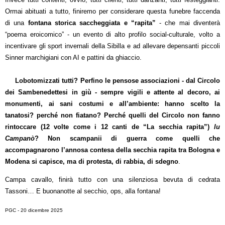
Ormai abituati a tutto, finiremo per considerare questa funebre faccenda
di una
fontana storica saccheggiata e “rapita”
- che mai diventerà
“poema eroicomico” - un evento di alto profilo social-culturale, volto a
incentivare gli sport invernali della Sibilla e ad allevare depensanti piccoli
Sinner marchigiani con AI e pattini da ghiaccio.
Lobotomizzati tutti? Perfino le pensose associazioni - dal Circolo
dei Sambenedettesi in giù - sempre vigili e attente al decoro, ai
monumenti, ai sani costumi e all’ambiente: hanno scelto la
tanatosi? perché non fiatano? Perché quelli del Circolo non fanno
rintoccare (12 volte come i 12 canti de “La secchia rapita”)
lu
Campanò
? Non scampanii di guerra come quelli che
accompagnarono l’annosa contesa della secchia rapita tra Bologna e
Modena si capisce, ma di protesta, di rabbia, di sdegno
.
Campa cavallo, finirà tutto con una silenziosa bevuta di cedrata
Tassoni… E buonanotte al secchio, ops, alla fontana!
PGC - 20 dicembre 2025