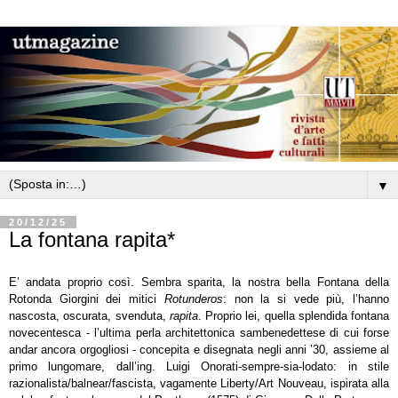
▼
20/12/25
La fontana rapita*
E’ andata proprio così. Sembra sparita, la nostra bella Fontana della
Rotonda Giorgini dei mitici
Rotunderos
: non la si vede più, l’hanno
nascosta, oscurata, svenduta,
rapita
. Proprio lei, quella splendida fontana
novecentesca - l’ultima perla architettonica sambenedettese di cui forse
andar ancora orgogliosi - concepita e disegnata negli anni ’30, assieme al
primo lungomare, dall’ing. Luigi Onorati-sempre-sia-lodato: in stile
razionalista/balnear/fascista, vagamente Liberty/Art Nouveau, ispirata alla