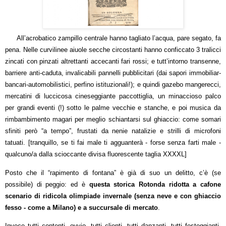
All’acrobatico zampillo centrale hanno tagliato l’acqua, pare segato, fa
pena. Nelle curvilinee aiuole secche circostanti hanno conficcato 3 tralicci
zincati con pinzati altrettanti accecanti fari rossi; e tutt’intorno transenne,
barriere anti-caduta, invalicabili pannelli pubblicitari (dai sapori immobiliar-
bancari-automobilistici, perfino istituzionali!); e quindi gazebo mangerecci,
mercatini di luccicosa cineseggiante paccottiglia, un minaccioso palco
per grandi eventi (!) sotto le palme vecchie e stanche, e poi musica da
rimbambimento magari per meglio schiantarsi sul ghiaccio: come somari
sfiniti però “a tempo”, frustati da nenie natalizie e strilli di microfoni
tatuati. [tranquillo, se ti fai male ti agguanterà - forse senza farti male -
qualcuno/a dalla scioccante divisa fluorescente taglia XXXXL]
Posto che il “rapimento di fontana” è già di suo un delitto, c’è (se
possibile) di peggio: ed è
questa storica Rotonda ridotta a cafone
scenario di ridicola olimpiade invernale (senza neve e con ghiaccio
fesso - come a Milano) e a succursale di mercato
.
Invece tutti contenti, ovvio, tutti clienti, tutti danzanti, tutti festeggianti.