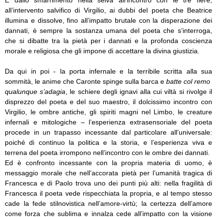
all’intervento salvifico di Virgilio, ai dubbi del poeta che Beatrice
illumina e dissolve, fino all’impatto brutale con la disperazione dei
dannati, è sempre la sostanza umana del poeta che s’interroga,
che si dibatte tra la pietà per i dannati e la profonda coscienza
morale e religiosa che gli impone di accettare la divina giustizia.
Da qui in poi - la porta infernale e la terribile scritta alla sua
sommità, le anime che Caronte spinge sulla barca e
batte col remo
qualunque s’adagia
, le schiere degli ignavi alla cui viltà si rivolge il
disprezzo del poeta e del suo maestro, il dolcissimo incontro con
Virgilio, le ombre antiche, gli spiriti magni nel Limbo, le creature
infernali e mitologiche – l’esperienza extrasensoriale del poeta
procede in un trapasso incessante dal particolare all’universale:
poiché di continuo la politica e la storia, e l’esperienza viva e
terrena del poeta irrompono nell’incontro con le ombre dei dannati.
Ed è confronto incessante con la propria materia di uomo, è
messaggio morale che nell’accorata pietà per l’umanità tragica di
Francesca e di Paolo trova uno dei punti più alti: nella fragilità di
Francesca il poeta vede rispecchiata la propria, e al tempo stesso
cade la fede stilnovistica nell’amore-virtù; la certezza dell’amore
come forza che sublima e innalza cede all’impatto con la visione