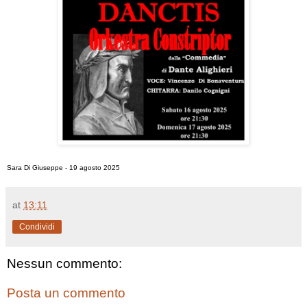
Sara Di Giuseppe - 19 agosto 2025
at
13:11
Condividi
Nessun commento:
Posta un commento