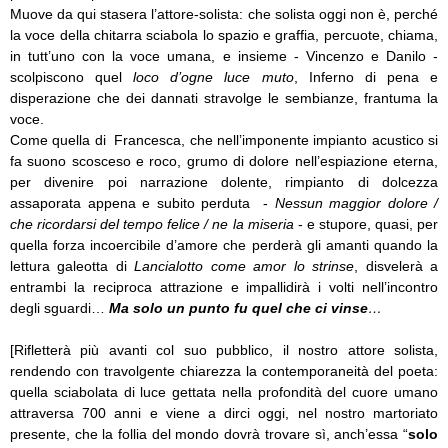
Muove da qui stasera l’attore-solista: che solista oggi non è, perché
la voce della chitarra sciabola lo spazio e graffia, percuote, chiama,
in tutt’uno con la voce umana, e insieme - Vincenzo e Danilo -
scolpiscono quel
loco d’ogne luce muto
, Inferno di pena e
disperazione che dei dannati stravolge le sembianze, frantuma la
voce.
Come quella di Francesca, che nell’imponente impianto acustico si
fa suono scosceso e roco, grumo di dolore nell’espiazione eterna,
per divenire poi narrazione dolente,
rimpianto di dolcezza
assaporata appena e subito perduta -
Nessun maggior dolore /
che ricordarsi del tempo felice / ne la miseria
- e stupore, quasi, per
quella forza incoercibile d’amore che perderà gli amanti quando la
lettura galeotta di
Lancialotto come amor lo strinse
, disvelerà a
entrambi la reciproca attrazione e impallidirà i volti nell’incontro
degli sguardi…
Ma
solo un punto fu quel che ci vinse
…
[Rifletterà più avanti col suo pubblico, il nostro attore solista,
rendendo con travolgente chiarezza la contemporaneità del poeta:
quella sciabolata di luce gettata nella profondità del cuore umano
attraversa 700 anni e viene a dirci oggi, nel nostro martoriato
presente, che la follia del mondo dovrà trovare sì, anch’essa “
solo