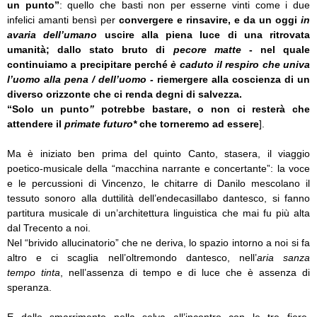
un punto”
: quello che basti non per esserne vinti come i due
infelici amanti bensì per
convergere e rinsavire, e da un oggi
in
avaria dell’umano
uscire alla piena luce di una ritrovata
umanità; dallo stato bruto di
pecore matte
- nel quale
continuiamo a precipitare perché
è caduto il respiro che univa
l’uomo alla pena / dell’uomo -
riemergere
alla coscienza di un
diverso orizzonte che ci renda degni di salvezza.
“Solo un punto
”
potrebbe bastare, o non ci resterà che
attendere il
primate futuro*
che torneremo ad essere
].
Ma è iniziato ben prima del quinto Canto, stasera, il viaggio
poetico-musicale della “macchina narrante e concertante”: la voce
e le percussioni di Vincenzo, le chitarre di Danilo mescolano il
tessuto sonoro alla duttilità dell’endecasillabo dantesco, si fanno
partitura musicale di un’architettura linguistica che mai fu più alta
dal Trecento a noi.
Nel “brivido allucinatorio” che ne deriva, lo spazio intorno a noi si fa
altro e ci scaglia nell’oltremondo dantesco, nell’
aria sanza
tempo
tinta
, nell’assenza di tempo e di luce che è assenza di
speranza.
E dallo smarrimento nella selva all’incontro con le tre fiere,