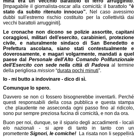
mina era un vecchio barattolo di ferro arrugginito
.
[Impagabile il giornalista-oscar alla comicità: il barattolo
“è
stato da subito ritenuto innocuo”.
Nel caso avessimo
dubbi sull'estremo rischio costituito per la collettività dai
vecchi barattoli arrugginiti].
Le cronache non dicono se polizie assortite, capitani
coraggiosi, militari dell’esercito, carabinieri, protezione
civile, e naturalmente sindaco di San Benedetto e
Prefettura ascolana, siano stati contestualmente e
doverosamente, e magari volgarmente, mandati a quel
paese dal
Personale dell’Alto Comando Polifunzionale
dell’Esercito con sede nella città di Padova
al termine
della perigliosa
mission
“
durata pochi minuti
”.
Io - mi butto a indovinare - dico di sì.
Comunque lo spero.
Davvero se non ci fossero bisognerebbe inventarli. Perché
questi responsabili della cosa pubblica e questa stampa
che plaudente ne asseconda ogni passo fino al ridicolo,
sono pur sempre preziosa fucina di comicità, e non da ora.
Buon per noi, dunque, se il sipario degli accadimenti - locali
e/o nazionali - si apre di tanto in tanto con un
promettente
Signori, le comiche!
La risata non li seppellirà