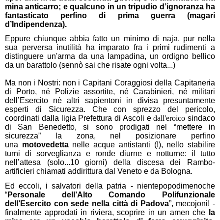
mina anticarro; e qualcuno in un tripudio d’ignoranza ha
fantasticato perfino di prima guerra (magari
d’Indipendenza).
Eppure chiunque abbia fatto un minimo di naja, pur nella
sua perversa inutilità ha imparato fra i primi rudimenti a
distinguere un'arma da una lampadina, un ordigno bellico
da un barattolo (sennò sai che risate ogni volta...)
Ma non i Nostri: non i Capitani Coraggiosi della Capitaneria
di Porto, né Polizie assortite, né Carabinieri, né militari
dell’Esercito nè altri sapientoni in divisa presuntamente
esperti di Sicurezza.
Che con sprezzo del pericolo,
coordinati dalla ligia Prefettura di Ascoli e
dall'eroico
sindaco
di San Benedetto, si sono prodigati nel “mettere in
sicurezza” la zona, nel posizionare perfino
una
motovedetta
nelle acque antistanti (!), nello stabilire
turni di sorveglianza e ronde diurne e notturne: il tutto
nell’attesa (solo...10 giorni) della discesa dei Rambo-
artificieri chiamati addirittura dal Veneto e da Bologna.
Ed eccoli, i salvatori della patria - nientepopodimenoche
“
Personale dell’Alto Comando Polifunzionale
dell’Esercito con sede nella città di Padova
”, mecojoni! -
finalmente approdati in riviera, scoprire in un amen che
la