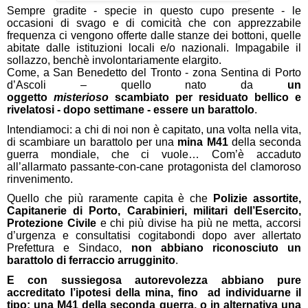
Sempre gradite - specie in questo cupo presente - le
occasioni di svago e di comicità che con apprezzabile
frequenza ci vengono offerte dalle stanze dei bottoni, quelle
abitate dalle istituzioni locali e/o nazionali. Impagabile il
sollazzo, benchè involontariamente elargito.
Come, a San Benedetto del Tronto - zona Sentina di Porto
d’Ascoli – quello nato da
un
oggetto
misterioso
scambiato per residuato bellico e
rivelatosi - dopo settimane - essere un barattolo
.
Intendiamoci: a chi di noi non è capitato, una volta nella vita,
di scambiare un barattolo per una
mina M41
della seconda
guerra mondiale, che ci vuole… Com’è accaduto
all’allarmato passante-con-cane protagonista del clamoroso
rinvenimento.
Quello che più raramente capita è che
Polizie assortite,
Capitanerie di Porto, Carabinieri, militari dell’Esercito,
Protezione Civile
e chi più divise ha più ne metta, accorsi
d’urgenza e consultatisi cogitabondi dopo aver allertato
Prefettura e Sindaco,
non abbiano riconosciuto un
barattolo di ferraccio arrugginito
.
E con sussiegosa autorevolezza abbiano pure
accreditato l’ipotesi della mina, fino ad individuarne il
tipo: una M41 della seconda guerra, o in alternativa una