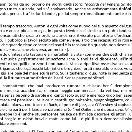
torna da noi proprio nei giorni degli storici “
accordi del Venerdì Santo
gno Unito e Irlanda, nel 25° anniversario. Anche se artisticamente
Ant
óni
izzato, penso, fra “le due Irlande”, per lui sempre romanticamente unite e in
il tempo trascorso, Antóni è ogni volta come nuovo nel suo aspetto dal gus
era è ancor più a suo agio, in questo Medoc così simile a un pub irlandese,
i consumati che creano nordiche atmosfere, il vissuto pianoforte d’ordina
o, il pubblico ai tavoli seduto alla come viene, altro che incapsulati in ross
 che quando tiene concerti nei teatri è in tensione fin quando non riesce a “
pub… - ma anche viceversa, ammette -].
intesa alla tastiera e ai martelletti a vista - come per dire patti chiari eh
ua musica
perfettamente imperfetta
(che 6 anni fa ci disorientò, all’ini
nti e tranquilli e orizzonti non banali. Musica ripetitiva-ossessiva senza 
trigante, che lega boschi labirintici e brughiere, prati smeraldo e rocce vul
 giù alle baie del mare scurissimo. Sulla tastiera: di qua, note in sequenza 
 di là il tumulto atmosferico dei bassi. Senza pause nè silenzi.
 e combattenti, che mai producono rumore o chiasso bensì riempiono
on musica accademica, o ancor peggio commerciale, da vetrina, ma mu
ita senza bisogno di parole e di canto (solo qualche energico grido ben asse
 strada col pensiero). Musica in centrifuga: balcanica, spagnoleggiante, cou
olata, blues… con tracce di Bach, di pop e di jazz, alla O’Breskey si capisce. 
ale che parti per Irlanda senza andarci (o “
nel Galles, che è quasi uguale
”)
rebbe (o è) anche stupefacente musica da film (da oscurare gli attori…).
i sceglie musicisti bravi e matti come lui - è più il suo riconoscibiliss
idare emozioni.
birra rossa (d’Irlanda, suppongo) Antóni - quando gli va - ogni tanto si