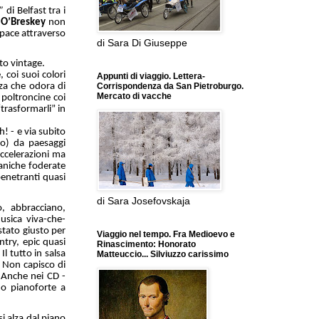
”
di Belfast tra i
 O’Breskey
non
 pace attraverso
di Sara Di Giuseppe
to vintage.
 coi suoi colori
Appunti di viaggio. Lettera-
Corrispondenza da San Pietroburgo.
nza che odora di
Mercato di vacche
e poltroncine coi
trasformarli” in
! - e via subito
zio) da paesaggi
accelerazioni ma
caniche foderate
penetranti quasi
di Sara Josefovskaja
, abbracciano,
sica viva-che-
stato giusto per
Viaggio nel tempo. Fra Medioevo e
ntry, epic quasi
Rinascimento: Honorato
Il tutto in salsa
Matteuccio... Silviuzzo carissimo
. Non capisco di
 Anche nei CD -
imo pianoforte a
 alza dal piano