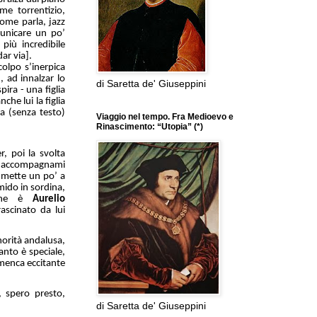
me torrentizio,
come parla, jazz
municare un po’
più incredibile
ar via].
olpo s’inerpica
, ad innalzar lo
di Saretta de' Giuseppini
pira - una figlia
he lui la figlia
a (senza testo)
Viaggio nel tempo. Fra Medioevo e
Rinascimento: “Utopia” (*)
, poi la svolta
a, accompagnami
i mette un po’ a
mido in sordina,
he è
Aurelio
ascinato da lui
orità andalusa,
anto è speciale,
amenca eccitante
, spero presto,
di Saretta de' Giuseppini