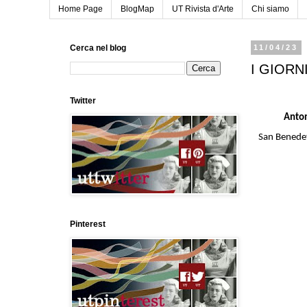
Home Page
BlogMap
UT Rivista d'Arte
Chi siamo
Cerca nel blog
11/04/23
I GIORN
Twitter
Anto
San Benede
Pinterest