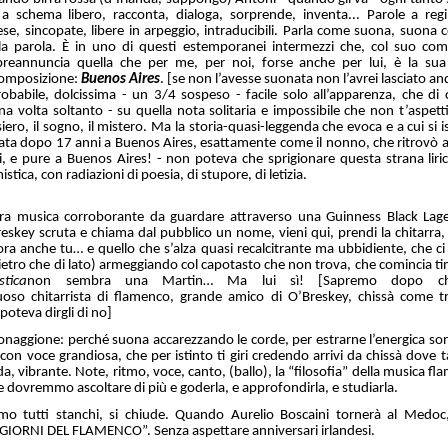
 a schema libero, racconta, dialoga, sorprende, inventa... Parole a regi
ese, sincopate, libere in arpeggio, intraducibili. Parla come suona, suona 
alla parola. È in uno di questi estemporanei intermezzi che, col suo co
preannuncia quella che per me, per noi, forse anche per lui, è la sua 
composizione:
Buenos Aires
. [se non l’avesse suonata non l’avrei lasciato and
babile, dolcissima - un 3/4 sospeso - facile solo all’apparenza, che di c
na volta soltanto - su quella nota solitaria e impossibile che non t’aspetti
nsiero, il sogno, il mistero. Ma la storia-quasi-leggenda che evoca e a cui si is
vata dopo 17 anni a Buenos Aires, esattamente come il nonno, che ritrovò anc
 e pure a Buenos Aires! - non poteva che sprigionare questa strana liric
stica, con radiazioni di poesia, di stupore, di letizia.
ra musica corroborante da guardare attraverso una Guinness Black Lager
reskey scruta e chiama dal pubblico un nome, vieni qui, prendi la chitarr
ora anche tu… e quello che s’alza quasi recalcitrante ma ubbidiente, che c
dietro che di lato) armeggiando col capotasto che non trova, che comincia ti
stica
non sembra una Martin… Ma lui sì!
[Sapremo dopo c
tuoso
chitarrista di flamenco, grande amico di O’Breskey, chissà come tr
poteva dirgli di no]
ione: perché suona accarezzando le corde, per estrarne l’energica son
con voce grandiosa, che per istinto ti giri credendo arrivi da chissà dove t
a, vibrante. Note, ritmo, voce, canto, (ballo), la “filosofia” della musica fl
e dovremmo ascoltare di più e goderla, e approfondirla, e studiarla.
amo tutti stanchi, si chiude. Quando Aurelio Boscaini tornerà al Medoc
 GIORNI DEL FLAMENCO”. Senza aspettare anniversari irlandesi.