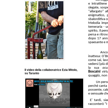
e intrattiene
slegate, sosp
“allargato” 
enigmatico, 
sbalorditiva 
Melodia impro
temeraria - u
spirito, il pe
persa e ritro
dopo 17 anni,
spaesante e mi
Anco
inattesa: O’B
come sai, lav
sedersi (più 
la sua
acu
Il video della collaboratrice Ezia Mitolo,
Boscaini
vir
su Taranto
quaggiù, non 
Un personagg
perché canta 
possente, cald
e sensuale ch
E’ tardi, si
racconterò “I