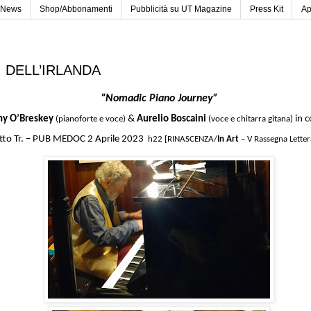
News
Shop/Abbonamenti
Pubblicità su UT Magazine
Press Kit
Ap
I DELL’IRLANDA
“Nomadic Piano Journey”
ny O’Breskey
&
Aurelio Boscaini
in 
(pianoforte e voce)
(voce e chitarra gitana)
tto Tr. – PUB MEDOC
2 Aprile 2023
h22 [RINASCENZA/
In Art
– V Rassegna Letter