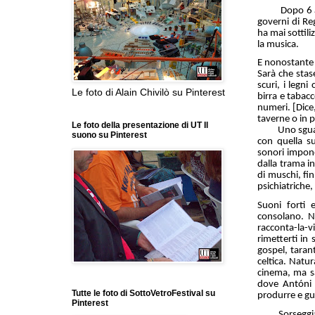
Dopo 6 anni 
governi di Re
ha mai sottil
la musica.
E nonostante 
Sarà che stas
scuri, i legn
Le foto di Alain Chivilò su Pinterest
birra e tabacc
numeri. [Dice,
taverne o in 
Le foto della presentazione di UT Il
Uno sguardo d’
suono su Pinterest
con quella s
sonori impone
dalla trama in
di muschi, fin
psichiatriche,
Suoni forti
consolano. N
racconta-la-v
rimetterti in
gospel, tarant
celtica. Natur
cinema, ma sa
dove Antóni s
Tutte le foto di SottoVetroFestival su
produrre e gu
Pinterest
Sorseggiando 