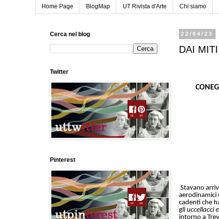
Home Page
BlogMap
UT Rivista d'Arte
Chi siamo
Cerca nel blog
22/04/23
DAI MIT
Twitter
CONEG
Pinterest
Stavano arriv
aerodinamici u
cadenti che h
gli
uccellacci e
intorno a Trev