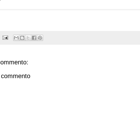
commento:
n commento