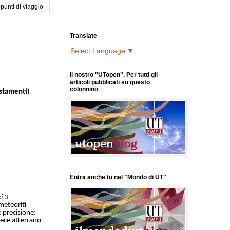
punti di viaggio
Translate
Select Language
▼
Il nostro "UTopen". Per tutti gli
articoli pubblicati su questo
colonnino
istamenti)
Entra anche tu nel "Mondo di UT"
i
3
 meteoriti
 precisione:
nvece atterrano