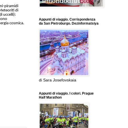
ni-piramidi
Meteoriti di
 uccelli):
ucono
Appunti di viaggio. Corrispondenza
nergia cosmica.
da San Pietroburgo. Dezinformatsiya
di Sara Josefovskaia
Appunti di viaggio. I colori. Prague
Half Marathon