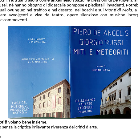
chi. Fluttuano allora come angeli nello spazio, le creazioni di De Angelis, an
sei, né hanno bisogno di didascalie pompose e piedistalli invadenti. Potre
uali ovunque: nel traffico e nel deserto, nei boschi e sui
Monti di Mola
, a
ere avvolgenti e vive da teatro, opere silenziose con musiche incor
i e commoventi.
riti
volano bene insieme.
 senza la criptica irrilevante riverenza dei critici d’arte.
3