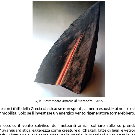
G,.R.
Frammento austero di meteorite
- 2015
e con i
miti
della Grecia classica: se non
spenti,
almeno esausti - ai nostri occ
bilità. Solo se li investisse un energico vento rigeneratore tornerebbero, “
 eccolo, il vento salvifico dei meteoriti amici, soffiare sulle sorprend
l' avanguardistica leggerezza come creature di Chagall, fatte di legni e vetror