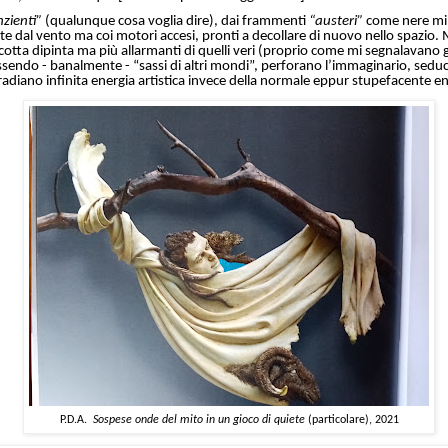
nzienti”
(qualunque cosa voglia dire), dai frammenti
“austeri”
come nere mi
te dal vento ma coi motori accesi, pronti a decollare di nuovo nello spazio. 
otta dipinta ma più allarmanti di quelli veri (proprio come mi segnalavano gli
sendo - banalmente - “sassi di altri mondi”, perforano l’immaginario, sed
rradiano infinita energia artistica invece della normale eppur stupefacente e
P.D.A.
Sospese onde del mito in un gioco di quiete
(particolare), 2021