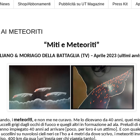
News
Shop/Abbonamenti
Pubblicità su UT Magazine
Press Kit
Ap
I AI METEORITI
“Miti e Meteoriti”
LIANO
MORIAGO DELLA BATTAGLIA (TV)
&
– Aprile 2023 (ultimi avv
ando, i
meteoriti,
e non me ne curavo. Me lo dicevano da 40 anni, quei
mie
ccelli grigi dagli occhi di fuoco e quegli altri in formazione ad ala. Preludi di
anno impiegato 40 anni ad arrivare [poco, per loro è un attimo]. E con quale
 uccellini
su nuvolosi cieli neri ce l’ho a 4 metri da dove scrivo, i meteoriti i
iso, 400 km da qua [un’inezia per chi viaggia tanto].