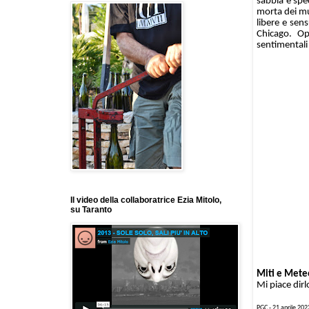
sabbia e spec
morta dei mu
libere e sens
Chicago. Op
sentimental
Il video della collaboratrice Ezia Mitolo,
su Taranto
Miti e Meteo
Mi piace dirlo
PGC - 21 aprile 202