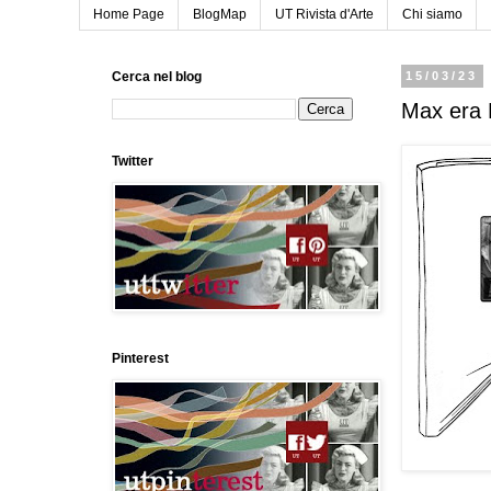
Home Page
BlogMap
UT Rivista d'Arte
Chi siamo
Cerca nel blog
15/03/23
Max era M
Twitter
Pinterest