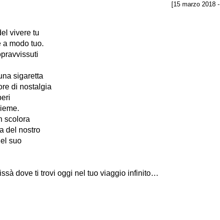
[15 marzo 2018 -
el vivere tu
e a modo tuo.
opravvissuti
na sigaretta
re di nostalgia
beri
sieme.
n scolora
ia del nostro
del suo
ssà dove ti trovi oggi nel tuo viaggio infinito…