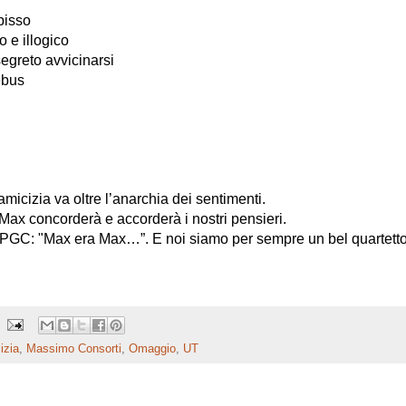
bisso
o e illogico
egreto avvicinarsi
ebus
’amicizia va oltre l’anarchia dei sentimenti.
ax concorderà e accorderà i nostri pensieri.
PGC: "Max era Max…”. E noi siamo per sempre un bel quartetto
izia
,
Massimo Consorti
,
Omaggio
,
UT