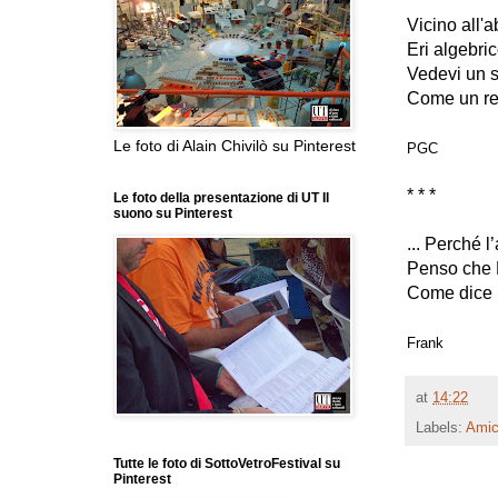
Vicino all'a
Eri algebric
Vedevi un s
Come un r
Le foto di Alain Chivilò su Pinterest
PGC
* * *
Le foto della presentazione di UT Il
suono su Pinterest
... Perché l
Penso che M
Come dice 
Frank
at
14:22
Labels:
Amic
Tutte le foto di SottoVetroFestival su
Pinterest