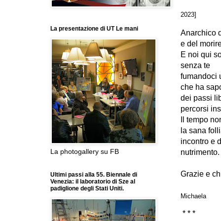
2023]
La presentazione di UT Le mani
Anarchico d
e del morir
E noi qui s
senza te
fumandoci u
che ha sapo
dei passi li
percorsi in
Il tempo no
la sana foll
incontro e 
La photogallery su FB
nutrimento.
Grazie e chi
Ultimi passi alla 55. Biennale di
Venezia: il laboratorio di Sze al
padiglione degli Stati Uniti.
Michaela
* * *