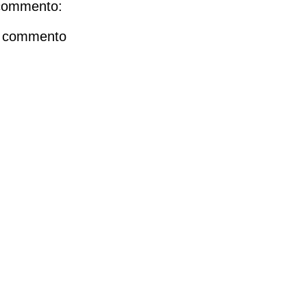
commento:
n commento