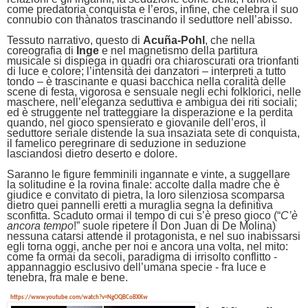
come predatoria conquista e l’eros, infine, che celebra il suo
connubio con thànatos trascinando il seduttore nell’abisso.
Tessuto narrativo, questo di
Acuña-Pohl
, che nella
coreografia di
Inge
e nel magnetismo della partitura
musicale si dispiega in quadri ora chiaroscurati ora trionfanti
di luce e colore; l’intensità dei danzatori – interpreti a tutto
tondo – è trascinante e quasi bacchica nella coralità delle
scene di festa, vigorosa e sensuale negli echi folklorici, nelle
maschere, nell’eleganza seduttiva e ambigua dei riti sociali;
ed è struggente nel tratteggiare la disperazione e la perdita
quando, nel gioco spensierato e giovanile dell’eros, il
seduttore seriale distende la sua insaziata sete di conquista,
il famelico peregrinare di seduzione in seduzione
lasciandosi dietro deserto e dolore.
Saranno le figure femminili ingannate e vinte, a suggellare
la solitudine e la rovina finale: accolte dalla madre che è
giudice e convitato di pietra, la loro silenziosa scomparsa
dietro quei pannelli eretti a muraglia segna la definitiva
sconfitta. Scaduto ormai il tempo di cui s’è preso gioco (“
C’è
ancora tempo
!” suole ripetere il Don Juan di De Molina)
nessuna catarsi attende il protagonista, e nel suo inabissarsi
egli torna oggi, anche per noi e ancora una volta, nel mito:
come fa ormai da secoli, paradigma di irrisolto conflitto -
appannaggio esclusivo dell’umana specie - fra luce e
tenebra, fra male e bene.
https://www.youtube.com/watch?v=NgOQBCoBXKw