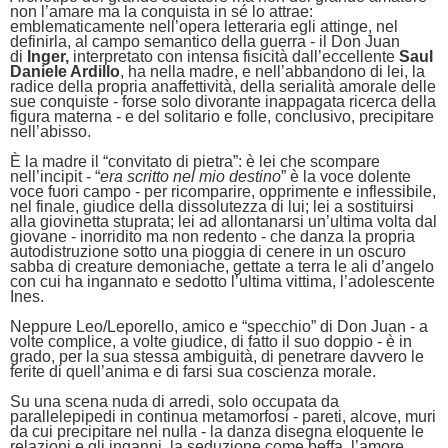
non l’amare ma la conquista in sé lo attrae:
emblematicamente nell’opera letteraria egli attinge, nel
definirla, al campo semantico della guerra - il Don Juan
di
Inger,
interpretato con intensa fisicità dall’eccellente
Saul
Daniele Ardillo
, ha nella madre, e nell’abbandono di lei, la
radice della propria anaffettività, della serialità amorale delle
sue conquiste - forse solo divorante inappagata ricerca della
figura materna - e del solitario e folle, conclusivo, precipitare
nell’abisso.
È la madre il “convitato di pietra”: è lei che scompare
nell’incipit - “
era scritto nel mio destino
” è la voce dolente
voce fuori campo - per ricomparire, opprimente e inflessibile,
nel finale, giudice della dissolutezza di lui; lei a sostituirsi
alla giovinetta stuprata; lei ad allontanarsi un’ultima volta dal
giovane - inorridito ma non redento - che danza la propria
autodistruzione sotto una pioggia di cenere in un oscuro
sabba di creature demoniache, gettate a terra le ali d’angelo
con cui ha ingannato e sedotto l’ultima vittima, l’adolescente
Ines.
Neppure Leo/Leporello, amico e “specchio” di Don Juan - a
volte complice, a volte giudice, di fatto il suo doppio - è in
grado, per la sua stessa ambiguità, di penetrare davvero le
ferite di quell’anima e di farsi sua coscienza morale.
Su una scena nuda di arredi, solo occupata da
parallelepipedi in continua metamorfosi - pareti, alcove, muri
da cui precipitare nel nulla - la danza disegna eloquente le
relazioni e gli inganni, la seduzione come beffa, l’amore