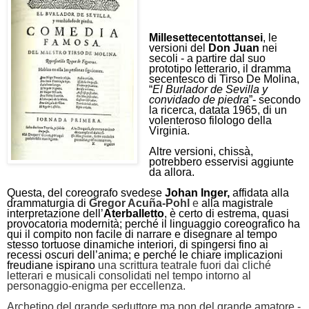
Millesettecentottansei
,
le
versioni del
Don Juan
nei
secoli - a partire dal suo
prototipo letterario, il dramma
secentesco di Tirso De Molina,
“
El Burlador de Sevilla y
convidado de piedra
”- secondo
la ricerca, datata 1965, di un
volenteroso filologo della
Virginia.
Altre versioni, chissà,
potrebbero esservisi aggiunte
da allora.
Questa, del coreografo svedese
Johan Inger,
affidata alla
drammaturgia di
Gregor Acuña-Pohl
e
alla magistrale
interpretazione dell’
Aterballetto
, è certo di estrema, quasi
provocatoria modernità;
perché il linguaggio coreografico ha
qui il compito non facile di narrare e disegnare al tempo
stesso tortuose dinamiche interiori, di spingersi fino ai
recessi oscuri dell’anima; e perché le chiare implicazioni
freudiane ispirano
una scrittura teatrale fuori dai cliché
letterari e musicali consolidati nel tempo intorno al
personaggio-enigma per eccellenza.
Archetipo del grande seduttore ma non del grande amatore -