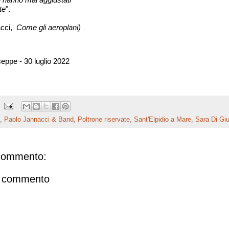
te
".
acci,
Come gli aeroplani)
eppe - 30 luglio 2022
,
Paolo Jannacci & Band
,
Poltrone riservate
,
Sant'Elpidio a Mare
,
Sara Di Gi
commento:
n commento