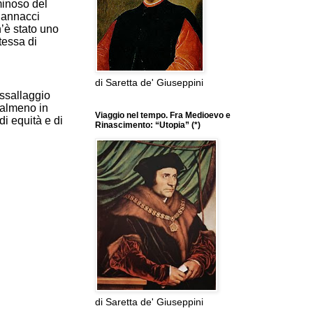
uminoso del
Jannacci
n’è stato uno
tessa di
di Saretta de' Giuseppini
assallaggio
i almeno in
Viaggio nel tempo. Fra Medioevo e
i equità e di
Rinascimento: “Utopia” (*)
di Saretta de' Giuseppini