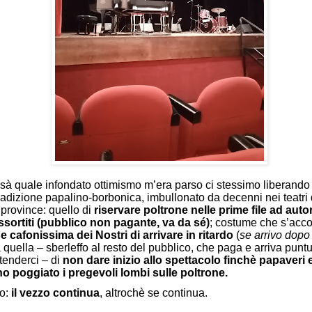
sà quale infondato ottimismo m’era parso ci stessimo liberando
 tradizione papalino-borbonica, imbullonato da decenni nei teatri 
province: quello di
riservare poltrone nelle prime file ad autor
ssortiti (pubblico non pagante, va da sé)
; costume che s’ac
e cafonissima dei Nostri di arrivare in
ritardo
(
se arrivo dopo 
a quella – sberleffo al resto del pubblico, che paga e arriva punt
ntenderci – di
non dare inizio allo spettacolo finchè papaveri 
o poggiato i pregevoli lombi sulle poltrone.
vo:
il vezzo continua
, altrochè se continua.