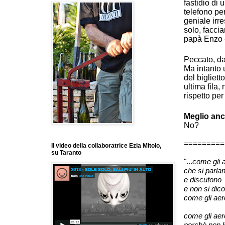
fastidio di 
telefono p
geniale irre
solo, facci
papà Enzo -
Peccato, dav
Ma intanto 
del bigliett
ultima fila
rispetto per 
Meglio anc
No?
=========
Il video della collaboratrice Ezia Mitolo,
su Taranto
"...
come gli 
che si parlan
e discutono
e non si dic
come gli aer
come gli aer
perchè non l