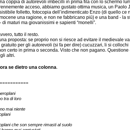
una coppia di autorevoli imbecilli in prima fila con lo schermo l
erennemente acceso, abbiamo gustato ottima musica, un Paolo 
sistibile folletto, fotocopia dell’indimenticato Enzo (di quello ce 
amocene una ragione, e non ne fabbricano più) e una band - la s
 di maturi ma giovanissimi e sapienti “monelli”.
vero, tutto il resto.
una proposta: se proprio non si riesce ad evitare il medievale v
o gratuito per gli autorevoli (si fa per dire) cucuzzari, li si colloch
, non certo in prima o seconda. Visto che non pagano. Questione d
gli altri.
ora se dietro una colonna
.
===========
aeroplani
o tra di loro
ono mai niente
oplani
oplani che son sempre rimasti al suolo
i hanno mai aggiustati