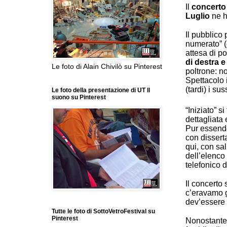
Il
concerto 
Luglio
ne h
Il pubblico
numerato” (
attesa di po
di destra e
Le foto di Alain Chivilò su Pinterest
poltrone: n
Spettacolo 
(tardi) i sus
Le foto della presentazione di UT Il
suono su Pinterest
“Iniziato” s
dettagliata
Pur essendo
con disserta
qui, con sal
dell’elenco
telefonico d
Il concerto 
c’eravamo g
dev’essere 
Tutte le foto di SottoVetroFestival su
Pinterest
Nonostante 