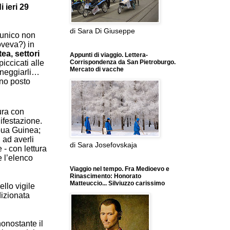
 ieri 29
di Sara Di Giuseppe
 unico non
oveva?) in
ea, settori
Appunti di viaggio. Lettera-
iccicati alle
Corrispondenza da San Pietroburgo.
Mercato di vacche
aneggiarli…
ano posto
tura con
ifestazione.
pua Guinea;
 ad averli
di Sara Josefovskaja
e - con lettura
 l’elenco
Viaggio nel tempo. Fra Medioevo e
Rinascimento: Honorato
Matteuccio... Silviuzzo carissimo
ello vigile
dizionata
onostante il