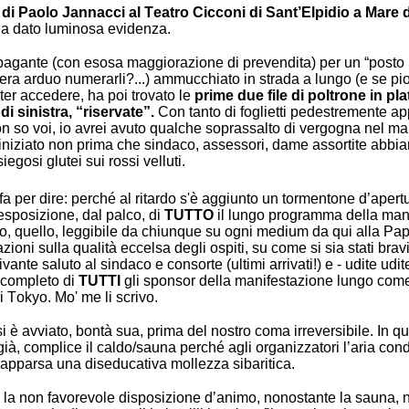
di Paolo Jannacci al Teatro Cicconi di Sant’Elpidio a Mare di
a dato luminosa evidenza.
 pagante (con esosa maggiorazione di prevendita) per un “posto
era arduo numerarli?...) ammucchiato in strada a lungo (e se pi
ter accedere, ha poi trovato le
prime due file di poltrone in plat
 di sinistra, “riservate”.
Con tanto di foglietti pedestremente app
on so voi, io avrei avuto qualche soprassalto di vergogna nel m
iniziato non prima che sindaco, assessori, dame assortite abbi
siegosi glutei sui rossi velluti.
i fa per dire: perché al ritardo s'è aggiunto un tormentone d’aper
 esposizione, dal palco, di
TUTTO
il lungo programma della man
, quello, leggibile da chiunque su ogni medium da qui alla Pa
zioni sulla qualità eccelsa degli ospiti, su come si sia stati bravi
ivante saluto al sindaco e consorte (ultimi arrivati!) e - udite udit
 completo di
TUTTI
gli sponsor della manifestazione lungo come
i Tokyo. Mo' me li scrivo.
si è avviato, bontà sua, prima del nostro coma irreversibile. In qu
ià, complice il caldo/sauna perché agli organizzatori l’aria con
apparsa una diseducativa mollezza sibaritica.
la non favorevole disposizione d’animo, nonostante la sauna, n