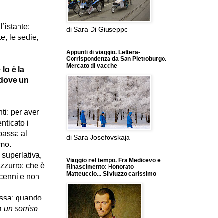
l’istante:
di Sara Di Giuseppe
e, le sedie,
Appunti di viaggio. Lettera-
Corrispondenza da San Pietroburgo.
Mercato di vacche
 lo è la
 dove un
ti: per aver
nticato i
 passa al
di Sara Josefovskaja
amo.
 superlativa,
Viaggio nel tempo. Fra Medioevo e
azzurro: che è
Rinascimento: Honorato
Matteuccio... Silviuzzo carissimo
ecenni e non
essa: quando
a
un sorriso