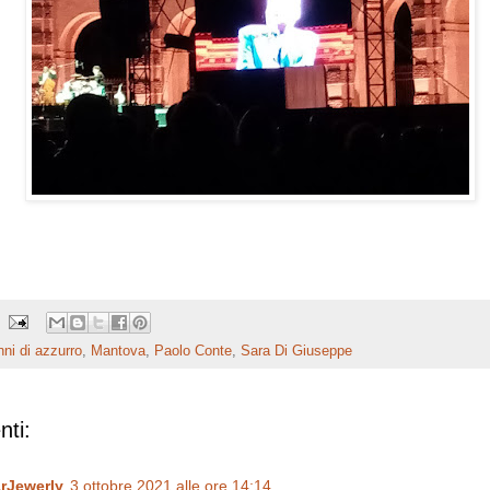
nni di azzurro
,
Mantova
,
Paolo Conte
,
Sara Di Giuseppe
ti:
rJewerly
3 ottobre 2021 alle ore 14:14