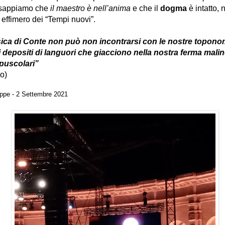
sappiamo che
il maestro è nell’anima
e che il
dogma
è intatto, 
 effimero dei “Tempi nuovi”.
ca di Conte non può non incontrarsi con le nostre topono
i depositi di languori che giacciono nella nostra ferma mali
puscolari”
lo)
eppe - 2 Settembre 2021