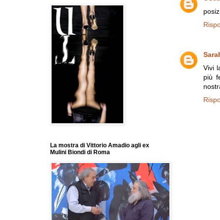
posiz
Risp
Sara
Vivi 
più f
nostr
Risp
La mostra di Vittorio Amadio agli ex
Mulini Biondi di Roma