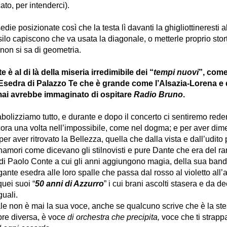
o, per intenderci).
edie posizionate così che la testa lì davanti la ghigliottineresti al
silo capiscono che va usata la diagonale, o metterle proprio stort
on si sa di geometria.
 è al di là della miseria irredimibile dei “
tempi nuovi
”, come
Esedra di Palazzo Te che è grande come l’Alsazia-Lorena e
ai avrebbe immaginato di ospitare
Radio Bruno
.
bolizziamo tutto, e durante e dopo il concerto ci sentiremo reden
ora una volta nell’impossibile, come nel dogma; e per aver dime
, per aver ritrovato la Bellezza, quella che dalla vista e dall’udito
nnamori come dicevano gli stilnovisti e pure Dante che era del r
di Paolo Conte a cui gli anni aggiungono magia, della sua band
gante esedra alle loro spalle che passa dal rosso al violetto all’
quei suoi “
50 anni di Azzurro
” i cui brani ascolti stasera e da d
guali.
 non è mai la sua voce, anche se qualcuno scrive che è la st
re diversa, è voce
di orchestra che precipita,
voce
che ti strapp