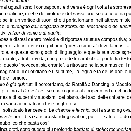
d ogni accordo
…
ai uguali sono i contrappunti e diversa è ogni volta la sorpresa
crobatiche, quelle del violino e del sassofono soprattutto ma poi
e sei in un vortice di suoni che ti porta lontano, nell’altrove mis
delle
milonghe
dall’eleganza di zebra,
dei
Mocambo
e dei
tinel
tivi
valzer di vento e di paglia
.
poesia distesi dentro melodie di rigorosa struttura compositiva; 
enetrate in preciso equilibrio; “poesia sonora” dove la musica
arole, e queste sono giochi di linguaggio; e quella sua voce sg
rmante, a tratti ruvida, che procede funambolica, ponte fra test
a, questo “novecentista errante”, a ritrovare nella sua musica il n
maginario, il quotidiano e il sublime, l’allegria e la delusione, e i
he è l’amore.
lio è già qui
: tutti li percorriamo, da Ratafià a Dancing, a Madel
 giù fino al
Diavolo rosso
che ci guida al congedo, ed è delirio
enesia di superbi virtuosismi: del piano, del sax, delle chitarre, de
o in variazioni balcaniche e ungheresi.
il sofisticato francese di
Le charme e le chic
, poi la standing ova
nuvole
per il bis e ancora standing ovation, poi… il saluto cald
 pubblico che basta così.
incuorati, sotto questo blu profondo
bardato di stelle
:
recuperiam