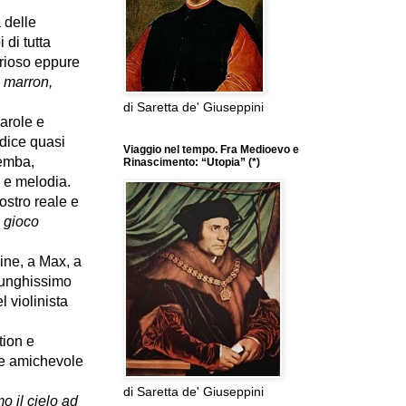
 delle
 di tutta
terioso eppure
li marron,
di Saretta de' Giuseppini
parole e
 dice quasi
Viaggio nel tempo. Fra Medioevo e
hemba,
Rinascimento: “Utopia” (*)
o e melodia.
ostro reale e
l
gioco
eine, a Max, a
 lunghissimo
l violinista
tion e
o e amichevole
di Saretta de' Giuseppini
o il cielo ad