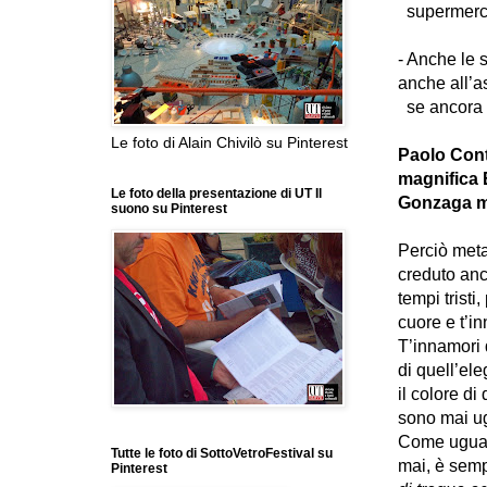
supermercat
- Anche le s
anche all’a
se ancora n
Le foto di Alain Chivilò su Pinterest
Paolo Conte
magnifica 
Le foto della presentazione di UT Il
Gonzaga m
suono su Pinterest
Perciò meta
creduto anc
tempi tristi
cuore e t’i
T’innamori 
di quell’ele
il colore di 
sono mai u
Come uguale
Tutte le foto di SottoVetroFestival su
mai, è semp
Pinterest