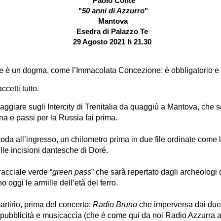
Paolo Conte
"
50 anni di Azzurro
"
Mantova
Esedra di Palazzo Te
29 Agosto 2021 h 21.30
 è un dogma, come l’Immacolata Concezione: è obbligatorio e 
ccetti tutto.
iaggiare sugli Intercity di Trenitalia da quaggiù a Mantova, che s
na e passi per la Russia fai prima.
coda all’ingresso, un chilometro prima in due file ordinate come
elle incisioni dantesche di Doré.
racciale verde “
green pass
” che sarà repertato dagli archeologi
 oggi le armille dell’età del ferro.
artirio, prima del concerto:
Radio Bruno
che imperversa dai due
n pubblicità e musicaccia (che è come qui da noi Radio Azzurra a