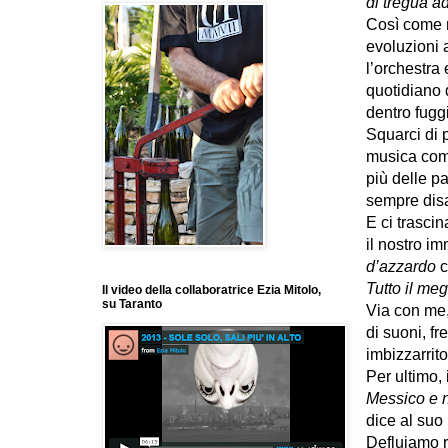
di tregua a
Così come m
evoluzioni a
l’orchestra 
quotidiano 
dentro fuggi
Squarci di 
musica comp
più delle p
sempre disa
E ci trascin
il nostro im
d’azzardo
c
Tutto il meg
Il video della collaboratrice Ezia Mitolo,
su Taranto
Via con me,
di suoni, fr
imbizzarrit
Per ultimo, 
Messico e 
dice al suo
Defluiamo r