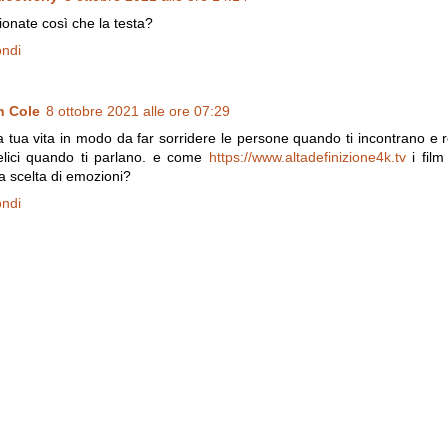
ionate così che la testa?
ondi
h Cole
8 ottobre 2021 alle ore 07:29
la tua vita in modo da far sorridere le persone quando ti incontrano e 
elici quando ti parlano. e come
https://www.altadefinizione4k.tv
i film
a scelta di emozioni?
ondi