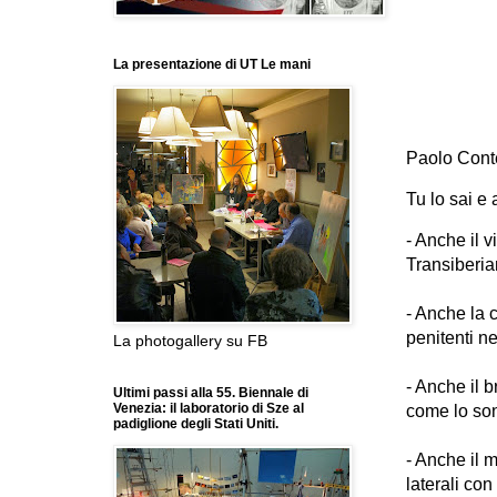
La presentazione di UT Le mani
Paolo Conte
Tu lo sai e a
- Anche il v
Transiberia
- Anche la 
penitenti n
La photogallery su FB
- Anche il b
Ultimi passi alla 55. Biennale di
Venezia: il laboratorio di Sze al
come lo sono
padiglione degli Stati Uniti.
- Anche il m
laterali co