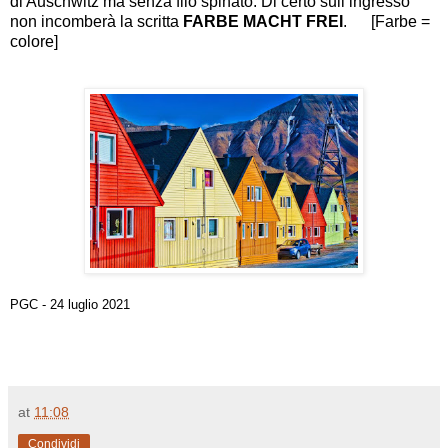
di Auschwitz ma senza filo spinato. Di certo sull’ingresso
non incomberà la scritta
FARBE MACHT FREI
. [
Farbe =
colore
]
PGC - 24 luglio 2021
at
11:08
Condividi