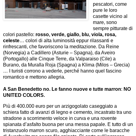
pescatori, come
pure le loro
casette vicino al
mare, sono
sempre pitturate di
colori pastello:
rosso, verde, giallo, blu, viola, rosa,
celeste
… colori di alta luminosità eppur rilassanti e
rinfrescanti, che favoriscono la meditazione. Da Reine
(Norvegia) a Cadillero (Asturie – Spagna), da Aveiro
(Portogallo) alle Cinque Terre, da Valparaiso (Cile) a
Burano, da Muralla Roja (Spagna) a Klima (Milos – Grecia)
… I turisti corrono a vederle, perché hanno quel fascino
romantico e mettono allegria.
A San Benedetto no. Le fanno nuove e tutte
marron
:
NO
UNITED COLORS.
Più di 400.000 euro per un arzigogolato caseggiato a
schiera fatto di avanzi di legno e cemento, incastrato tra uno
stradone a scorrimento veloce in curva e una rovente
spianata d’asfalto buona per una messa papale. E tutto di un
tristanzuolo marron scuro, agghiacciante come le baracche