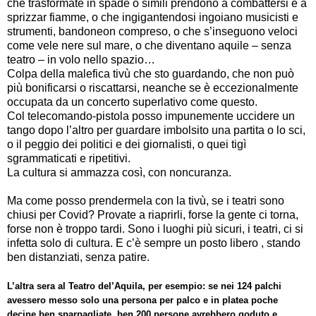
che trasformate in spade o simili prendono a combattersi e a
sprizzar fiamme, o che ingigantendosi ingoiano musicisti e
strumenti, bandoneon compreso, o che s’inseguono veloci
come vele nere sul mare, o che diventano aquile – senza
teatro – in volo nello spazio…
Colpa della malefica tivù che sto guardando, che non può
più bonificarsi o riscattarsi, neanche se è eccezionalmente
occupata da un concerto superlativo come questo.
Col telecomando-pistola posso impunemente uccidere un
tango dopo l’altro per guardare imbolsito una partita o lo sci,
o il peggio dei politici e dei giornalisti, o quei tigì
sgrammaticati e ripetitivi.
La cultura si ammazza così, con noncuranza.
Ma come posso prendermela con la tivù, se i teatri sono
chiusi per Covid? Provate a riaprirli, forse la gente ci torna,
forse non è troppo tardi. Sono i luoghi più sicuri, i teatri, ci si
infetta solo di cultura. E c’è sempre un posto libero , stando
ben distanziati, senza patire.
L’altra sera al Teatro del’Aquila, per esempio: se nei 124 palchi
avessero messo solo una persona per palco e in platea poche
decine ben sparpagliate, ben 200 persone avrebbero goduto e