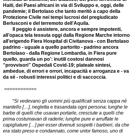
Haiti, dei Paesi africani in via di Sviluppo e, oggi, delle
pandemie; il Bertolaso che tanto meritò a capo della
Protezione Civile nei tempi lucrosi del pregiudicato
Berlusconi e del terremoto dell’Aquila.
Il peggio è assistere, ancora e sempre impotenti,
all’opaca tela tessuta oggi dalla Regione Marche intorno
all’erigendo Fiera Hospital di Civitanova - con Bertolaso
padrino - uguale a quello partorito - padrino ancora
Bertolaso - dalla Regione Lombardia, in Fiera pure
quello, guarda un po’: inutili costosi dannosi
“provvisori” Ospedali Covid-19; plateale sintesi,
ambedue, di errori e orrori, incapacità e arroganza e - va
da sé - robusti interessi politici e di saccoccia
.
============
“
Si vedevano gli uomini più qualificati senza cappa né
mantello […], negletta e trasandata ogni persona; lunghe le
barbe di quelli che usavan portarle, cresciute a quelli che
prima costumavan di raderle; lunghe pure e arruffate le
capigliature […] per esser divenuti sospetti i barbieri, da che
era stato preso e condannato, come untor famoso, uno di