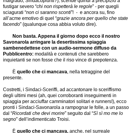
malgrado, Sindacopiunti?); scende quindi a precipizio a
fustigar severo “
chi non rispetterà le regole
” - per quegli
sciagurati “
non ci saranno sconti
”! - e ancora su, fino
all’acme emotivo di quel “
grazie ancora per quello che state
facendo
” (qualunque cosa abbia voluto dire).
Non basta. Appena il giorno dopo ecco il nostro
Savonarola arringare la desertissima spiaggia
sambenedettese con un
audio-sermone diffuso da
Pubblicentro:
modalità e contenuti che sarebbero
inquietanti se non fosse che il riso vince di prepotenza.
È
quello che ci mancava
, nella tetraggine del
presente.
Costretti, i Sindaci-Sceriffi, ad accantonare lo sceriffismo
degli ultimi mesi (ah, quei corroboranti inseguimenti in
spiaggia per acciuffar camminatori solitari e runners!), ecco
pronti i Sindaci-Savonarola a rampognar le folle, a un passo
dal “
Ricordati che devi morire
” seguito dal “
Sì sì mo me lo
segno
” dell’indimenticato Troisi.
È
quello che ci mancava,
anche, nel surreale