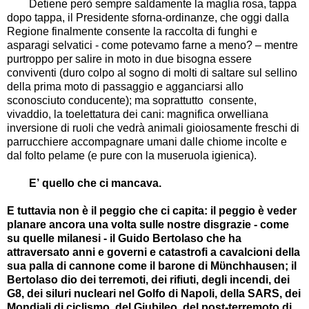
Detiene però sempre saldamente la maglia rosa, tappa
dopo tappa, il Presidente sforna-ordinanze, che oggi dalla
Regione finalmente consente la raccolta di funghi e
asparagi selvatici - come potevamo farne a meno? – mentre
purtroppo per salire in moto in due bisogna essere
conviventi (duro colpo al sogno di molti di saltare sul sellino
della prima moto di passaggio e agganciarsi allo
sconosciuto conducente); ma soprattutto consente,
vivaddio, la toelettatura dei cani: magnifica orwelliana
inversione di ruoli che vedrà animali gioiosamente freschi di
parrucchiere accompagnare umani dalle chiome incolte e
dal folto pelame (e pure con la museruola igienica).
E’
quello che ci mancava.
E
tuttavia non è il peggio che ci capita: il peggio è veder
planare ancora una volta sulle nostre disgrazie - come
su quelle milanesi - il Guido Bertolaso che ha
attraversato anni e governi e catastrofi a cavalcioni della
sua palla di cannone come il barone di Mϋnchhausen; il
Bertolaso dio dei terremoti, dei rifiuti, degli incendi, dei
G8, dei siluri nucleari nel Golfo di Napoli, della SARS, dei
Mondiali di ciclismo, del Giubileo, del post-terremoto di