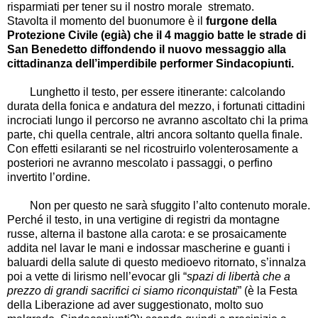
risparmiati per tener su il nostro morale stremato.
Stavolta il momento del buonumore è il
furgone della
Protezione Civile (egià) che il 4 maggio batte le strade di
San Benedetto diffondendo il nuovo messaggio alla
cittadinanza dell’imperdibile performer Sindacopiunti.
Lunghetto il testo, per essere itinerante: calcolando
durata della fonica e andatura del mezzo, i fortunati cittadini
incrociati lungo il percorso ne avranno ascoltato chi la prima
parte, chi quella centrale, altri ancora soltanto quella finale.
Con effetti esilaranti se nel ricostruirlo volenterosamente a
posteriori ne avranno mescolato i passaggi, o perfino
invertito l’ordine.
Non per questo ne sarà sfuggito l’alto contenuto morale.
Perché il testo, in una vertigine di registri da montagne
russe, alterna il bastone alla carota: e se prosaicamente
addita nel lavar le mani e indossar mascherine e guanti i
baluardi della salute di questo medioevo ritornato, s’innalza
poi a vette di lirismo nell’evocar gli “
spazi di libertà che a
prezzo di grandi sacrifici ci siamo riconquistati
” (è la Festa
della Liberazione ad aver suggestionato, molto suo