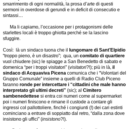
smarrimento di ogni normalità, la prosa d’arte di questi
sermoni in overdose di gerundi e in deficit di consecutio e
sintassi…
Ma li capiamo, l’occasione per i protagonismi delle
starlettes locali è troppo ghiotta perché se la lascino
sfuggire.
Così: là un sindaco tuona che il
lungomare di Sant’Elpidio
“troppo pieno, è un disastro”; qua, un
comitato di quartiere
vuol chiudere (sic) le spiagge a San Benedetto di sabato e
domenica “per i troppi visitatori” (
visitatori
?!); più in là,
il
sindaco di Acquaviva
Picena
comunica che i “Volontari del
Gruppo Comunale” insieme a quelli di Radio Club Piceno
faranno
ronde per
intercettare i “cittadini che male hanno
interpretato gli ultimi decreti”
(sic); al
Cimitero
sambenedettese
si entra coi numeri come al supermarket
poi i numeri finiscono e rimane il custode a contare gli
ingressi col pallottoliere, finché i congiunti (!) dei cari estinti
cominciano a entrare di soppiatto dal retro, “dalla zona dove
insistono gli uffici” (
insistono
?!).