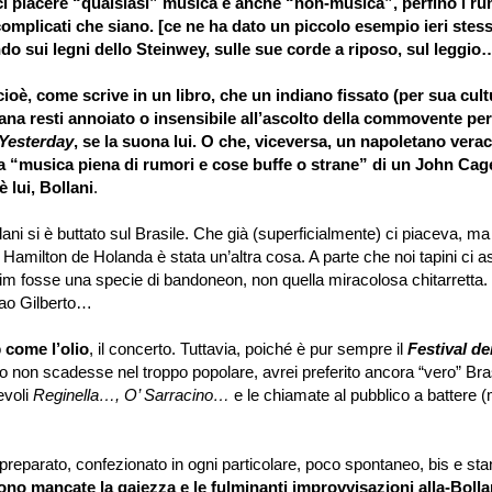
ci piacere
“
qualsiasi
”
musica e anche
“
non-musica
”
, perfino i ru
complicati che siano. [ce ne ha dato un piccolo esempio ieri stes
do sui legni dello Steinwey, sulle sue corde a riposo, sul leggio
ioè, come scrive in un libro, che un indiano fissato (per sua cult
na resti annoiato o insensibile all
’
ascolto della commovente per
Yesterday
, se la suona lui. O che, viceversa, un napoletano verac
la
“
musica piena di rumori e cose buffe o strane
”
di un John Cage
 lui, Bollani
.
 si è buttato sul Brasile. Che già (superficialmente) ci piaceva, ma
i Hamilton de Holanda è stata un
’
altra cosa. A parte che noi tapini ci
lim fosse una specie di bandoneon, non quella miracolosa chitarretta. 
ao Gilberto
…
o
come l
’
olio
, il concerto. Tuttavia, poiché è pur sempre il
Festival d
ito non scadesse nel troppo popolare, avrei preferito ancora
“
vero
”
Bras
evoli
Reginella
…
, O
’
Sarracino
…
e le chiamate al pubblico a battere (
 preparato, confezionato in ogni particolare, poco spontaneo, bis e sta
ono mancate la gaiezza e le fulminanti improvvisazioni alla-Bollani