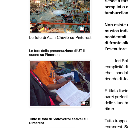
riesce a far
semplici o 
tamburellan
Non esiste c
musica india
occidentali
Le foto di Alain Chivilò su Pinterest
di fronte al
l
’
esecutore è
Le foto della presentazione di UT Il
suono su Pinterest
Ieri Bollani
complicità d
che il bando
ricordo di Jo
E
’
filato lisci
avrei prefer
delle stucch
ritmo
…
Tutte le foto di SottoVetroFestival su
Tutto troppo
Pinterest
compresi.
S