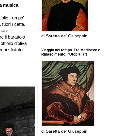
a musica
.
t
’
olio - un po
’
fuori ricetta.
umare
di Saretta de' Giuseppini
e il barattolo
ott
’
olio d
’
oliva
mai sfiatato.
Viaggio nel tempo. Fra Medioevo e
Rinascimento: “Utopia” (*)
di Saretta de' Giuseppini