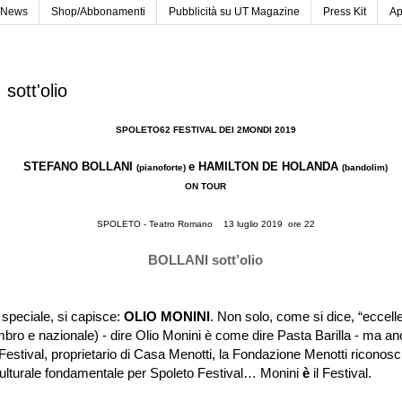
News
Shop/Abbonamenti
Pubblicità su UT Magazine
Press Kit
Ap
sott'olio
SPOLETO62 FESTIVAL DEI 2MONDI 2019
STEFANO BOLLANI
e HAMILTON DE HOLANDA
(pianoforte)
(bandolim)
ON TOUR
SPOLETO - Teatro Romano 13 luglio 2019
ore 22
BOLLANI sott
’
olio
 speciale, si capisce:
OLIO MONINI
. Non solo, come si dice,
“
eccell
bro e nazionale) - dire Olio Monini è come dire Pasta Barilla - ma a
 Festival, proprietario di Casa Menotti, la Fondazione Menotti riconos
Culturale fondamentale per Spoleto Festival
…
Monini
è
il Festival.