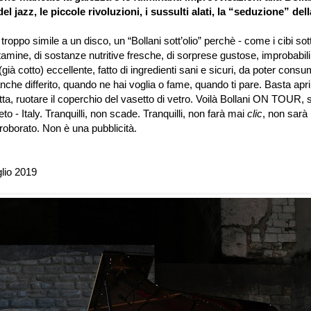
el jazz, le piccole rivoluzioni, i sussulti alati, la
“
seduzione
”
dell
troppo simile a un disco, un
“
Bollani sott
’
olio
”
perchè - come i cibi sot
tamine, di sostanze nutritive fresche, di sorprese gustose, improbabili, 
già cotto) eccellente, fatto di ingredienti sani e sicuri, da poter cons
nche differito, quando ne hai voglia o fame, quando ti pare. Basta aprir
tta, ruotare il coperchio del vasetto di vetro. Voilà Bollani ON TOUR, s
to - Italy. Tranquilli, non scade. Tranquilli, non farà mai
clic
, non sarà 
roborato. Non è una pubblicità.
glio 2019