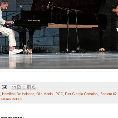
,
Hamilton De Holanda
,
Olio Monini
,
PGC
,
Pier Giorgio Camaioni
,
Spoleto 62 
Stefano Bollani