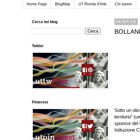
Home Page
BlogMap
UT Rivista d'Arte
Chi siamo
Cerca nel blog
16/07/19
BOLLANI 
Twitter
Pinterest
Sotto un olio
territorio
”
(um
sponsor
del
Istituzione 