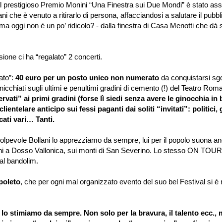
il prestigioso Premio Monini
“
Una Finestra sui Due Mondi
”
è stato as
ni che è venuto a ritirarlo di persona, affacciandosi a salutare il pub
 ma oggi non è un po
’
ridicolo? - dalla finestra di Casa Menotti che dà
sione ci ha
“
regalato
”
2 concerti.
ato
”
:
40 euro per un posto unico non numerato
da conquistarsi sg
nicchiati sugli ultimi e penultimi gradini di cemento (!) del Teatro Roma
ervati
”
ai primi gradini (forse lì siedi senza avere le ginocchia in
clientelare anticipo sui fessi paganti dai soliti
“
invitati
”
: politici, 
ati vari
…
Tanti.
colpevole Bollani lo apprezziamo da sempre, lui per il popolo suona an
 a Dosso Vallonica, sui monti di San Severino. Lo stesso ON TOUR
al bandolim.
poleto
, che per ogni mal organizzato evento del suo bel Festival si è
 lo stimiamo da sempre. Non solo per la bravura, il talento ecc.,