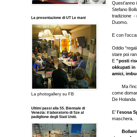
Quest
’
anno 
Stefano Bolla
tradizione -
La presentazione di UT Le mani
Duomo.
E con l
’
occa
Oddio
“
regal
stare poi ran
E
“
posti ris
okkupati in 
amici, imbuc
Ma l
’
in
come domani
La photogallery su FB
De Holanda 
Ultimi passi alla 55. Biennale di
E
’
l
’
esosa S
Venezia: il laboratorio di Sze al
padiglione degli Stati Uniti.
maschera.
Bollani