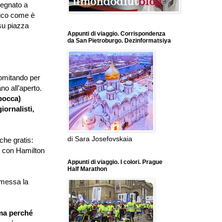
segnato a
blico come è
 su piazza
Appunti di viaggio. Corrispondenza
da San Pietroburgo. Dezinformatsiya
omitando per
no all
’
aperto.
 bocca)
giornalisti,
di Sara Josefovskaia
che gratis:
 con Hamilton
Appunti di viaggio. I colori. Prague
Half Marathon
 messa la
 ma perché