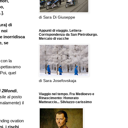
mori,
so,
…
].
di Sara Di Giuseppe
ura) di
 noi
Appunti di viaggio. Lettera-
Corrispondenza da San Pietroburgo.
e inorridisca
Mercato di vacche
, se
 con la
 aspettavamo
Poi, quel
di Sara Josefovskaja
ei 2Mondi
,
Viaggio nel tempo. Fra Medioevo e
ile al posto
Rinascimento: Honorato
Matteuccio... Silviuzzo carissimo
malamente) il
nding ovation
, i rischi