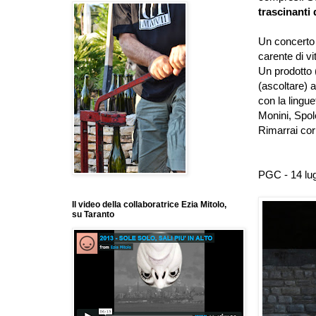
trascinanti d
Un concerto 
carente di vi
Un prodotto (
(ascoltare) a
con la lingue
Monini, Spole
Rimarrai cor
PGC -
14 lu
Il video della collaboratrice Ezia Mitolo,
su Taranto