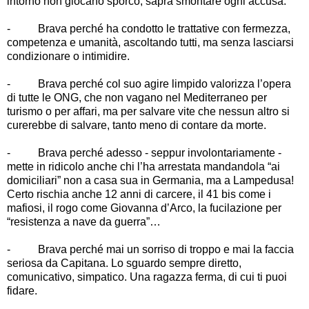
intorno non giocano sporco, saprà smontare ogni accusa.
-
Brava perché ha condotto le trattative con fermezza,
competenza e umanità, ascoltando tutti, ma senza lasciarsi
condizionare o intimidire.
-
Brava perché col suo agire limpido valorizza l
’
opera
di tutte le ONG, che non vagano nel Mediterraneo per
turismo o per affari, ma per salvare vite che nessun altro si
curerebbe di salvare, tanto meno di contare da morte.
-
Brava perché adesso - seppur involontariamente -
mette in ridicolo anche chi l
’
ha arrestata mandandola
“
ai
domiciliari
”
non a casa sua in Germania, ma a Lampedusa!
Certo rischia anche 12 anni di carcere, il 41 bis come i
mafiosi, il rogo come Giovanna d
’
Arco, la fucilazione per
“
resistenza a nave da guerra
”…
-
Brava perché mai un sorriso di troppo e mai la faccia
seriosa da Capitana. Lo sguardo sempre diretto,
comunicativo, simpatico. Una ragazza ferma, di cui ti puoi
fidare.