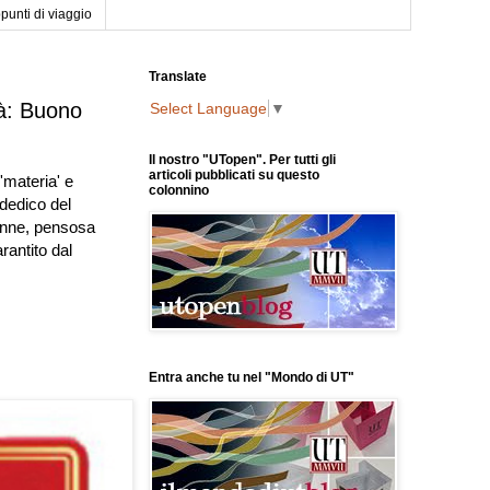
punti di viaggio
Translate
tà: Buono
Select Language
▼
Il nostro "UTopen". Per tutti gli
articoli pubblicati su questo
'materia' e
colonnino
dedico del
lenne, pensosa
rantito dal
Entra anche tu nel "Mondo di UT"