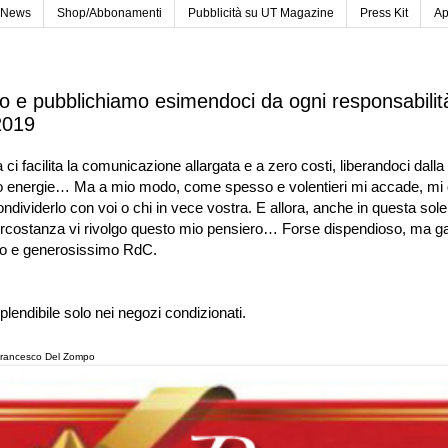
News
Shop/Abbonamenti
Pubblicità su UT Magazine
Press Kit
Ap
o e pubblichiamo esimendoci da ogni responsabili
2019
ci facilita la comunicazione allargata e a zero costi, liberandoci dalla 
o energie… Ma a mio modo, come spesso e volentieri mi accade, mi 
ndividerlo con voi o chi in vece vostra. E allora, anche in questa so
circostanza vi rivolgo questo mio pensiero… Forse dispendioso, ma ga
o e generosissimo RdC.
lendibile solo nei negozi condizionati.
 Francesco Del Zompo