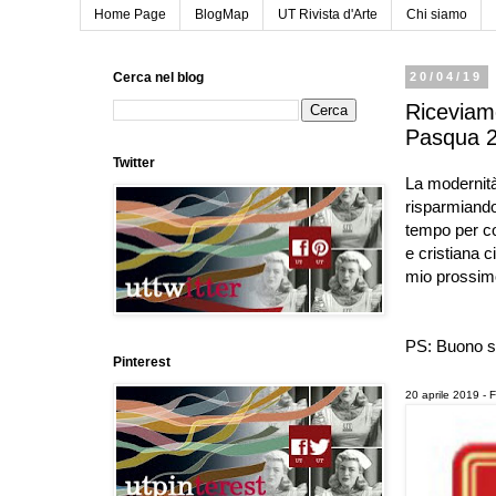
Home Page
BlogMap
UT Rivista d'Arte
Chi siamo
Cerca nel blog
20/04/19
Riceviam
Pasqua 
Twitter
La modernità 
risparmiand
tempo per co
e cristiana 
mio prossim
PS: Buono sp
Pinterest
20 aprile 2019 -