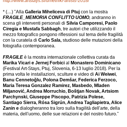
http://www.artstays.si/umetniki-artists-2018/
* (…) "Alla
Galleria Miheliceva di Ptuj
con la mostra
FRAGILE_MEMORIA CONFLITTO UOMO
,
andranno in
scena gli interventi personali di
Silvia Camporesi, Paolo
Ciregia e Mustafa Sabbagh
, tre autori che utilizzando il
mezzo fotografico pongono riflessioni sul tema delle fragilità
con la curatela di
Carlo
Sala,
studioso delle mutazioni della
fotografia contemporanea.
FRAGILE
è la mostra internazionale collettiva curata da
Marika Vicari e Jernej Forbici
al
Monastero Dominicano
(Festival Art-Stays, Ptuj, Slovenia, 6-13 luglio 2018). Per la
prima volta le installazioni, sculture e video di
Ai Weiwei
,
Banu Cennetoğlu, Polona Demšar, Federica Ferzoco,
Maria Teresa Gonzalez Ramirez, Masbedo, Mladen
Miljanović, Andrea Morruchio, Boštjan Novak, Artsiom
Parchynski, Giuseppe Piscopo, Patrizia Polese,
Santiago Sierra, Rósa Sigrún, Andrea Tagliapietra, Alice
Zanin e
dialogheranno tra loro sulla fragilità dell'arte, della
materia, dell'uomo, delle sue relazioni e del nostro futuro."