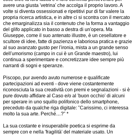
avere una giusta 'vetrina' che accolga il proprio lavoro. A
volte si diventa ossessionati e ripetitivi pur di far valere la
propria ricerca artistica, e in altre ci si scontra con il mercato
che emarginalizza sia il contenuto che la forma a vantaggio
del glifo applicato in basso a destra di un'opera. Ma
Giuseppe, come il suo antenato illustre, è un cesellatore e
scultore di idee, fatte di pazienza e laboriosa pratica e grazie
al suo avanzato gusto per l'ironia, mista a un grande senso
dell'umorismo (campo in cui è un Grande maestro), lui
continua a sperimentare e concretizzare idee sempre più
narranti di sogni e speranze.
Piscopo, pur avendo avuto numerose e qualificate
partecipazioni ad eventi - dove viene costantemente
riconosciuta la sua creatività con premi e segnalazioni - si è
pure dovuto affidare al Caso e/o al 'buon occhio' di alcuni
per sperare in uno squillo polifonico dello smartphone,
preceduto da qualche riga digitale: "Carissimo, ci interessa
molto la sua arte. Perché…?" *
La sua costante e insuperabile poetica si esprime da
sempre con e nella 'fragilità' del materiale usato. Un