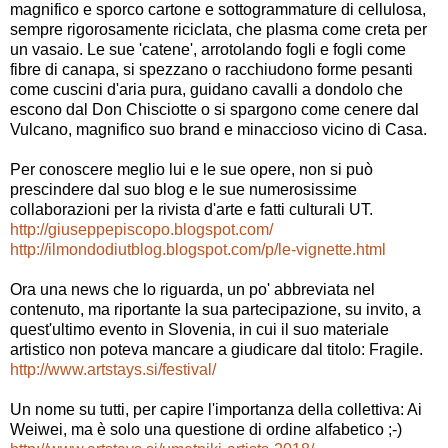
magnifico e sporco cartone e sottogrammature di cellulosa,
sempre rigorosamente riciclata, che plasma come creta per
un vasaio. Le sue 'catene', arrotolando fogli e fogli come
fibre di canapa, si spezzano o racchiudono forme pesanti
come cuscini d'aria pura, guidano cavalli a dondolo che
escono dal Don Chisciotte o si spargono come cenere dal
Vulcano, magnifico suo brand e minaccioso vicino di Casa.
Per conoscere meglio lui e le sue opere, non si può
prescindere dal suo blog e le sue numerosissime
collaborazioni per la rivista d'arte e fatti culturali UT.
http://giuseppepiscopo.blogspot.com/
http://ilmondodiutblog.blogspot.com/p/le-vignette.html
Ora una news che lo riguarda, un po' abbreviata nel
contenuto, ma riportante la sua partecipazione, su invito, a
quest'ultimo evento in Slovenia, in cui il
suo materiale
artistico non poteva mancare a giudicare dal titolo: Fragile.
http://www.artstays.si/festival/
Un nome su tutti, per capire l'importanza della collettiva: Ai
Weiwei, ma è solo una questione di ordine alfabetico ;-)