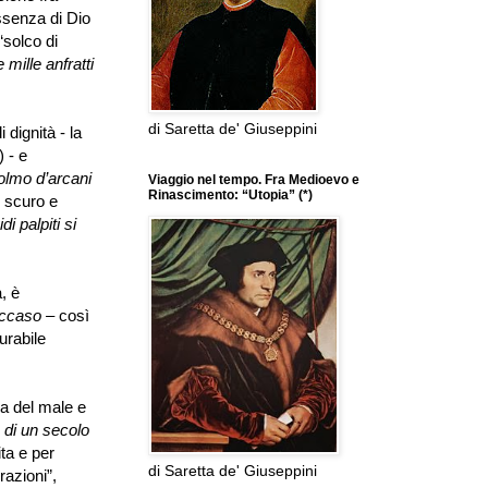
ssenza di Dio
“
solco di
 mille anfratti
di Saretta de' Giuseppini
 dignità - la
 - e
olmo d
’
arcani
Viaggio nel tempo. Fra Medioevo e
Rinascimento: “Utopia” (*)
 scuro e
di palpiti si
, è
ccaso
–
così
urabile
a del male e
io di un secolo
ita e per
di Saretta de' Giuseppini
razioni
”
,