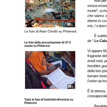
Non per ca
senza orrore
morte
”
, scri
che siamo,
s
eterno in cui
me, / o ipocri
Le foto di Alain Chivilò su Pinterest
È subito do
de
“
Le Cal
Le foto della presentazione di UT Il
suono su Pinterest
Vi appare Man
fragrante del
eredi miei, pr
horribles gu
della loro pr
fumare insie
l
’
union qu
’
es
È la stessa,
consapevole
Tutte le foto di SottoVetroFestival su
Pinterest
Baudelaire 