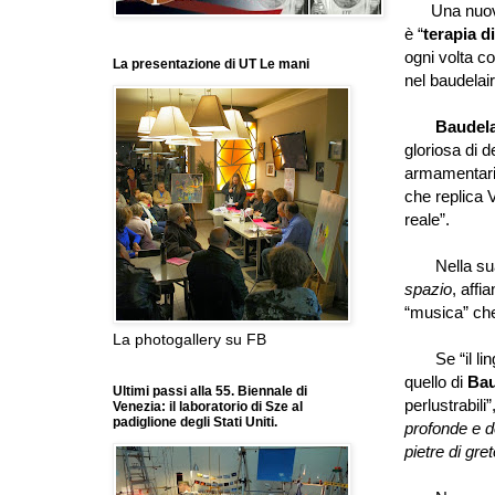
Una nuov
è
“
terapia d
ogni volta c
La presentazione di UT Le mani
nel baudelai
Baudela
gloriosa di 
armamentario
che replica 
reale
”
.
Nella sua 
spazio
, affi
“
musica
”
che
La photogallery su FB
Se
“
il l
quello di
Bau
Ultimi passi alla 55. Biennale di
perlustrabili
”
Venezia: il laboratorio di Sze al
padiglione degli Stati Uniti.
profonde e 
pietre di gret