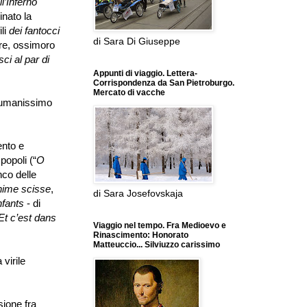
l
’
Inferno
inato la
ili
dei fantocci
di Sara Di Giuseppe
ere, ossimoro
i al par di
Appunti di viaggio. Lettera-
Corrispondenza da San Pietroburgo.
Mercato di vacche
e umanissimo
ento e
popoli (
“
O
nco delle
nime scisse
,
di Sara Josefovskaja
nfants
-
di
Et c
’
est dans
Viaggio nel tempo. Fra Medioevo e
Rinascimento: Honorato
Matteuccio... Silviuzzo carissimo
 virile
ione fra