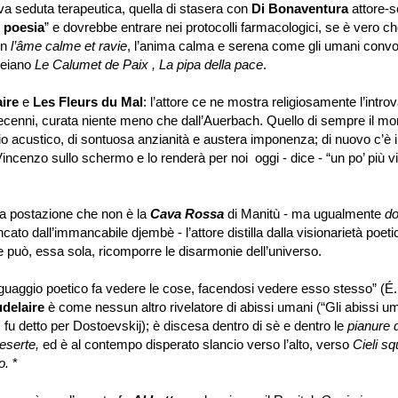
a seduta terapeutica, quella di stasera con
Di Bonaventura
attore-so
i poesia
”
e dovrebbe entrare nei protocolli farmacologici, se è vero 
on
l
’
âme calme et ravie
, l
’
anima calma e serena come gli umani convo
reiano
Le Calumet de Paix , La pipa della pace
.
ire
e
Les Fleurs du Mal
: l
’
attore ce ne mostra religiosamente l
’
introv
decenni, curata niente meno che dall
’
Auerbach. Quello di sempre il m
 acustico, di sontuosa anzianità e austera imponenza; di nuovo c
’
è 
Vincenzo sullo schermo e lo renderà per noi oggi - dice -
“
un po
’
più v
postazione che non è la
Cava Rossa
di Manitù - ma ugualmente
do
ancato dall
’
immancabile djembè - l
’
attore distilla dalla visionarietà poet
 può, essa sola, ricomporre le disarmonie dell
’
universo.
inguaggio poetico fa vedere le cose, facendosi vedere esso stesso
”
(É.
delaire
è come nessun altro rivelatore di abissi umani (
“
Gli abissi u
, fu detto per Dostoevskij); è discesa dentro di sè e dentro le
pianure d
deserte,
ed è al contempo disperato slancio verso l
’
alto, verso
Cieli s
o.
*