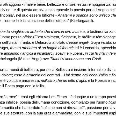
si attraggono - male e bene, bellezza e orrore, estasi e ripugnanza, a
l divino - e di questa ambivalenza epocale la poesia porta il segno nel
linconia
”
, nel suo essere bifronte -
Anatemi e osanna sono un
’
eco che
o -
“
come lo è la situazione dell
’
esistenza
”
(Kierkegaard).
questo singhiozzo ardente che d
’
evo in evo avanza
, è testimonianza di
’
uomo possa offrire (C
’
est vraiment, Seigneur, le méilleur témoignage)
 dell
’
unità infranta: è Delacroix affollato
d
‘
iniqui angeli
, Goya
incubo c
Puget
, mesto monarca di un bagno di forzati;
ed è Leonardo, specchio
ove
appaiono / angioli a incantarci, soavi;
è Rubens,
in cui la vita in fervi
chelangelo (Michel-Ange)
ove Titani / s
’
accozzano con Cristi.
 crea mondi di bellezza, pur se la Bellezza è insieme infernale e divina
 dolore; essa è armonia dei contrari
–
Hai dentro agli occhi l
’
alba e l
’
o
e è voluttà e amarezza,
null
’
altro che un letto d
’
aghi,
e la Poesia è inc
il Poeta paga con la follia.
ro
“
atroce
”
- così egli chiama Les Fleurs - è dunque a un tempo poesi
za infelice, poesia dell
’
umana condizione, compianto per l
’
uomo
figl
’
umanità che ha perduto
“
ciò che non si ritrova più
”
, passione per la v
e sue storture, con la sua grazia ammalata, con le sue impotenti aspi