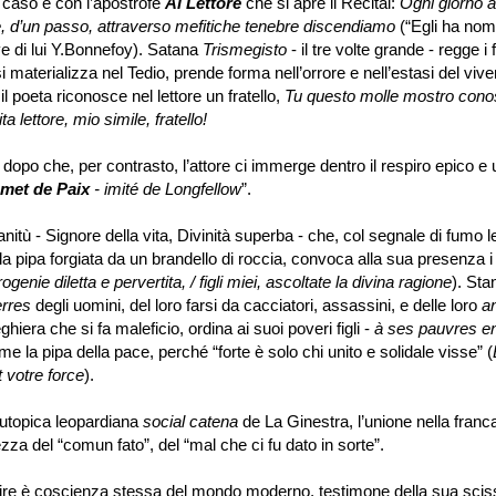
so è con l
’
apostrofe
Al Lettore
che si apre il Recital:
Ogni giorno al
, d
’
un passo, attraverso mefitiche tenebre discendiamo
(
“
Egli ha nom
ve di lui Y.Bonnefoy). Satana
Trismegisto
- il tre volte grande - regge i f
i materializza nel Tedio, prende forma nell
’
orrore e nell
’
estasi del viv
 il poeta riconosce nel lettore un fratello,
Tu questo molle mostro conosc
ta lettore, mio simile, fratello!
po che, per contrasto, l
’
attore ci immerge dentro il respiro epico 
umet de Paix
- imité de Longfellow
”
.
itù - Signore della vita, Divinità superba - che, col segnale di fumo l
la pipa forgiata da un brandello di roccia, convoca alla sua presenza i 
ogenie diletta e pervertita, / figli miei, ascoltate la divina ragione
). Sta
erres
degli uomini, del loro farsi da cacciatori, assassini, e delle loro
a
eghiera che si fa maleficio, ordina ai suoi poveri figli -
à ses pauvres e
me la pipa della pace, perché
“
forte è solo chi unito e solidale visse
”
(
t votre force
).
 utopica leopardiana
social catena
de La Ginestra, l
’
unione nella franca
zza del
“
comun fato
”
, del
“
mal che ci fu dato in sorte
”
.
è coscienza stessa del mondo moderno, testimone della sua sciss