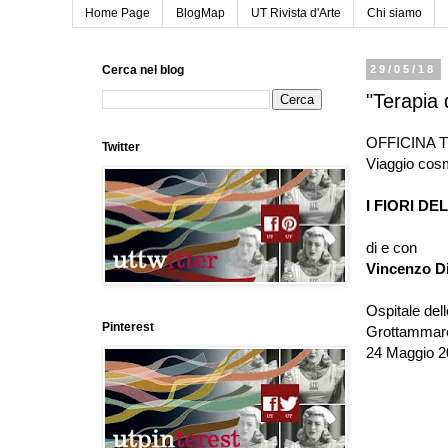
Home Page
BlogMap
UT Rivista d'Arte
Chi siamo
Cerca nel blog
29/05/18
"Terapia 
OFFICINA T
Twitter
Viaggio cosm
I FIORI DEL
di e con
Vincenzo D
Ospitale del
Pinterest
Grottammare
24 Maggio 