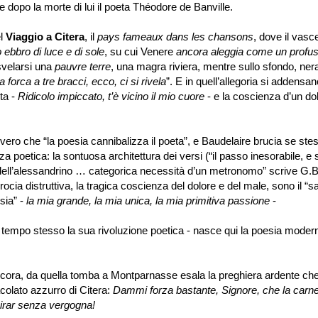
 dopo la morte di lui il poeta Théodore de Banville.
l
Viaggio a Citera
, il
pays fameaux dans les chansons
, dove il vasc
 ebbro di luce e di sole
, su cui Venere
ancora aleggia come un profu
svelarsi una
pauvre terre
, una magra riviera, mentre sullo sfondo, ne
a forca a tre bracci, ecco, ci si rivela
”
. E in quell
’
allegoria si addensan
ta -
Ridicolo impiccato, t
’
è vicino il mio cuore
- e la coscienza d
’
un do
ero che
“
la poesia cannibalizza il poeta
”
, e Baudelaire brucia se ste
a poetica: la sontuosa architettura dei versi (
“
il passo inesorabile, e
ell
’
alessandrino
…
categorica necessità d
’
un metronomo
”
scrive G.B
rocia distruttiva, la tragica coscienza del dolore e del male, sono il
“
sa
esia
”
-
la mia grande, la mia unica, la mia primitiva passione
-
 tempo stesso la sua rivoluzione poetica - nasce qui la poesia modern
a, da quella tomba a Montparnasse esala la preghiera ardente che
olato azzurro di Citera:
Dammi forza bastante, Signore, che la carne 
irar senza vergogna!