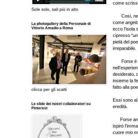
come scrisse
Sole solo, sali più in alto
Così, ne
come
angelo
La photogallery della Personale di
Vittorio Amadio a Roma
ecco l
’
isola 
cipresso
“
un
pietà del poe
irreparabile.
Forse è v
nell
’
esperienz
desiderato, d
insieme la fe
fatto alla po
clicca per gli scatti
Essi sono al
Le slide dei nostri collaboratori su
eredità.
Pinterest
Forse ancor
ispirò l
’
immac
cuore mio m