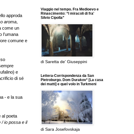
Viaggio nel tempo. Fra Medioevo e
Rinascimento: “I miracoli di fra'
ello approda
Silvio Cipolla”
so aroma
,
ra come un
o l
’
umana
lore comune e
sso
di Saretta de' Giuseppini
 sempre
ufalino) e
Lettera-Corrispondenza da San
crificio di sé
Pietroburgo. Dom Durakov* [La casa
dei matti] e quel volo in Turkmeni
a - e la sua
 al poeta
/ io possa e il
di Sara Josefovskaja