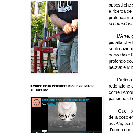
opposti che 
e ricerca de
profonda ma
si rimandan
L
’
Arte,
più alta che l
sublimazione
senza fine;
profondo d
delizia;
è Mi
L
’
artista
redenzione e
Il video della collaboratrice Ezia Mitolo,
su Taranto
come l
’
Amor
passione che 
Quel lib
della coscien
avvilito,
per l
“
l
’
uomo con l