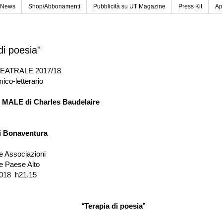
News
Shop/Abbonamenti
Pubblicità su UT Magazine
Press Kit
Ap
di poesia"
EATRALE 2017/18
ico-letterario
 MALE di Charles Baudelaire
i Bonaventura
le Associazioni
 Paese Alto
2018
h21.15
“
Terapia di poesia
”