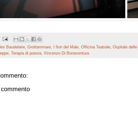
les Baudelaire
,
Grottammare
,
I fiori del Male
,
Officina Teatrale
,
Ospitale delle
seppe
,
Terapia di poesia
,
Vincenzo Di Bonaventura
commento:
n commento