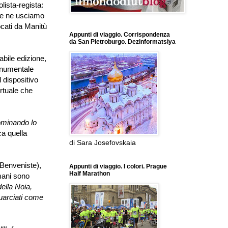
lista-regista:
che ne usciamo
cati da Manitù
Appunti di viaggio. Corrispondenza
da San Pietroburgo. Dezinformatsiya
abile edizione,
onumentale
il dispositivo
irtuale che
minando lo
ica quella
di Sara Josefovskaia
Benveniste),
Appunti di viaggio. I colori. Prague
Half Marathon
mani sono
ella Noia,
quarciati come