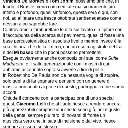
Vinicius De Moraes
e
Tom Jobim
, possiamo dire che, in
fondo, il Brasile meno commerciale ma sicuramente più
intimo e profondo, quasi sinfonico, questa sera è qui, con
noi, ad allietare una fresca ottobrata sanbenedettese come
nessun altro saprebbe fare.
Ci ritroviamo a tamburellare le dita sul tavolo e a tiptare con
il tacco/punta della scarpa sul pavimento, quasi ci fosse una
base percussionistica di assoluto livello mentre invece è la
sua chitarra che detta il ritmo, con un uso magistrale del
La
e del
Mi basso
che in pochi possono permettersi.
Esegue ovviamente anche composizioni sue, come
Suite
Madureira
, e il salto generazionale con i mostri di cui
abbiamo accennato sopra si avverte a fior di pelle.
In Robertinho De Paula non c'è nessuna voglia di stupire,
solo quella di far sognare e pensare con un genere di
musica non adatto ai più e di questo, purtroppo, ce ne siamo
accorti.
Chiude il concerto con la partecipazione di uno special
guest,
Giacomo Lelli
che al flauto riesce a rendere ancora
più apprezzabili composizioni che lo sono già, per il gusto
della gente, sempre più raro, di trovarsi di fronte un
musicista vero che, in sala di incisione o dal vivo, riesce
sempre a essere sé stesso.