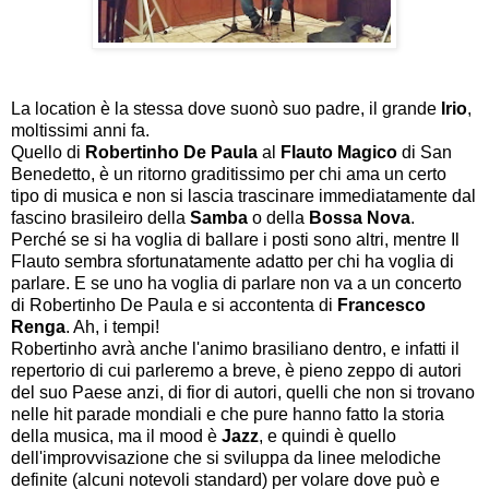
La location è la stessa dove suonò suo padre, il grande
Irio
,
moltissimi anni fa.
Quello di
Robertinho De Paula
al
Flauto Magico
di San
Benedetto, è un ritorno graditissimo per chi ama un certo
tipo di musica e non si lascia trascinare immediatamente dal
fascino brasileiro della
Samba
o della
Bossa
Nova
.
Perché se si ha voglia di ballare i posti sono altri, mentre Il
Flauto sembra sfortunatamente adatto per chi ha voglia di
parlare. E se uno ha voglia di parlare non va a un concerto
di Robertinho De Paula e si accontenta di
Francesco
Renga
. Ah, i tempi!
Robertinho avrà anche l'animo brasiliano dentro, e infatti il
repertorio di cui parleremo a breve, è pieno zeppo di autori
del suo Paese anzi, di fior di autori, quelli che non si trovano
nelle hit parade mondiali e che pure hanno fatto la storia
della musica, ma il mood è
Jazz
, e quindi è quello
dell'improvvisazione che si sviluppa da linee melodiche
definite (alcuni notevoli standard) per volare dove può e