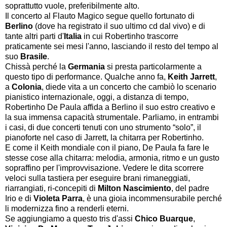
soprattutto vuole, preferibilmente alto.
Il concerto al Flauto Magico segue quello fortunato di
Berlino
(dove ha registrato il suo ultimo cd dal vivo) e di
tante altri parti d'
Italia
in cui Robertinho trascorre
praticamente sei mesi l'anno, lasciando il resto del tempo al
suo
Brasile
.
Chissà perché la
Germania
si presta particolarmente a
questo tipo di performance. Qualche anno fa,
Keith Jarrett
,
a
Colonia
, diede vita a un concerto che cambiò lo scenario
pianistico internazionale, oggi, a distanza di tempo,
Robertinho De Paula affida a Berlino il suo estro creativo e
la sua immensa capacità strumentale. Parliamo, in entrambi
i casi, di due concerti tenuti con uno strumento “solo”, il
pianoforte nel caso di Jarrett, la chitarra per Robertinho.
E come il Keith mondiale con il piano, De Paula fa fare le
stesse cose alla chitarra: melodia, armonia, ritmo e un gusto
sopraffino per l'improvvisazione. Vedere le dita scorrere
veloci sulla tastiera per eseguire brani rimaneggiati,
riarrangiati, ri-concepiti di
Milton Nascimiento
, del padre
Irio e di
Violeta Parra
, è una gioia incommensurabile perché
li modernizza fino a renderli eterni.
Se aggiungiamo a questo tris d'assi
Chico Buarque
,