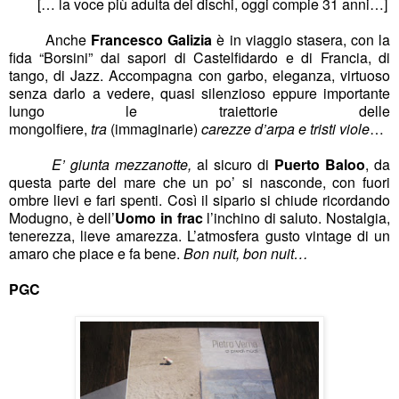
[… la voce più adulta dei dischi, oggi compie 31 anni…]
Anche
Francesco Galizia
è in viaggio stasera, con la
fida “Borsini” dai sapori di Castelfidardo e di Francia, di
tango, di Jazz. Accompagna con garbo, eleganza, virtuoso
senza darlo a vedere, quasi silenzioso eppure importante
lungo le traiettorie delle
mongolfiere,
tra
(immaginarie)
carezze d’arpa e tristi viole
…
E’ giunta mezzanotte,
al sicuro di
Puerto Baloo
, da
questa parte del mare che un po’ si nasconde, con fuori
ombre lievi e fari spenti. Così il sipario si chiude ricordando
Modugno, è dell’
Uomo in frac
l’inchino di saluto. Nostalgia,
tenerezza, lieve amarezza. L’atmosfera gusto vintage di un
amaro che piace e fa bene.
Bon nuit, bon nuit…
PGC