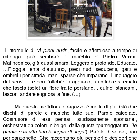
Il ritornello di “
A piedi nudi
”, facile e affettuoso a tempo di
milonga, può sembrare il marchio di
Pietro Verna
.
Malinconico, già quasi amaro. Leggero e profondo. Educato.
…Pioggia lenta d’autunno, piedi nudi seducenti, gatti e
ombrelli per strada, mani sparse che imparano il linguaggio
dei sensi… e con l’ottobre in agguato, un ottobre stremato
che lascia (solo) un fiore tra le persiane… quindi stancami,
lasciati andare e ignora la fine. (…)
Ma questo meridionale ragazzo è molto di più. Già due
dischi, di parole e musiche tutte sue. Parole calcolate.
Costruttore di testi pensati, studiatamente spontanei,
orchestrati da colori in beige, dalla giusta “punteggiatura” (
le
parole e la vita han bisogno di segni
). Parole di senso, non
per canzonette. Che raccontano più pensieri e desideri che