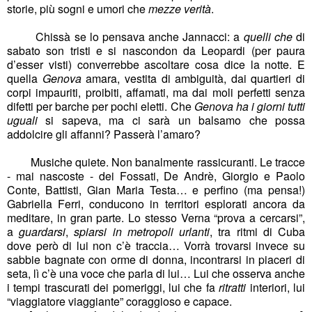
storie, più sogni e umori che
mezze verità
.
Chissà se lo pensava anche Jannacci: a
quelli che
di
sabato son tristi e si nascondon da Leopardi (per paura
d’esser visti) converrebbe ascoltare cosa dice la notte. E
quella
Genova
amara, vestita di ambiguità, dai quartieri di
corpi impauriti, proibiti, affamati, ma dai moli perfetti senza
difetti per barche per pochi eletti. Che
Genova ha i giorni tutti
uguali
si sapeva, ma ci sarà un balsamo che possa
addolcire gli affanni? Passerà l’amaro?
Musiche quiete. Non banalmente rassicuranti. Le tracce
- mai nascoste - dei Fossati, De Andrè, Giorgio e Paolo
Conte, Battisti, Gian Maria Testa… e perfino (ma pensa!)
Gabriella Ferri, conducono in territori esplorati ancora da
meditare, in gran parte. Lo stesso Verna “prova a cercarsi”,
a
guardarsi
,
spiarsi in metropoli urlanti
, tra ritmi di Cuba
dove però di lui non c’è traccia… Vorrà trovarsi invece su
sabbie bagnate con orme di donna, incontrarsi in piaceri di
seta, lì c’è una voce che parla di lui… Lui che osserva anche
i tempi trascurati dei pomeriggi, lui che fa
ritratti
interiori, lui
“viaggiatore viaggiante” coraggioso e capace.