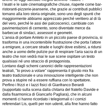
I teatri e le sale cinematografiche chiuse, riaperte come bar-
ristoranti-pizzerie-jeanserie, che grazie ai contributi pubblici
tornano alla loro storia originale, sono uno degli spunti che
maggiormente abbiamo apprezzato perché veritiero al di là
del vero, perché le assi dei palcoscenici, cambiate con
pavimentazioni di cemento, sono diventate merce da
barbecue di sindaci, assessori e geometri.
L'ansia di portare Amleto in un piccolo paese di provincia, si
trasforma in una incontenibile frustrazione che porta l'attore
a emigrare, a cercare strade e luoghi dove esibirsi, a ridursi
anche a uomo delle pulizie pur di respirare l'aria sacra di un
teatro che non vedrà mai le sue scene ospitare un testo
qualsiasi né uno straccio di protagonista.
Lontano dagli schemi canonici delle rappresentazioni
teatrali, "Io provo a volare" rappresenta il giusto mix fra
teatro tradizionale e una innovazione intelligente che non
prova a stupire né a essere ruffiana con lo spettatore.
Perfino i frizzi e i lazzi fisici di Gianfranco Berardi
(supportato sulla scena dalla chitarra del fratello Davide e
dalla fisarmonica di Giancarlo Pagliara), che in alcuni
momenti ci hanno ricordato i telegiornali o i comizi
referendari Lis, quelli per non udenti, alla fine hanno fatto