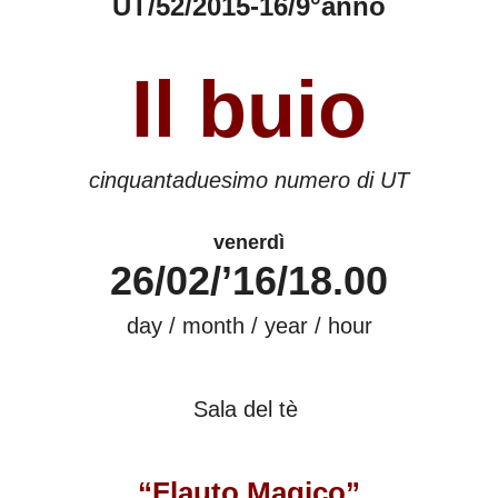
UT/52/2015-16/9°anno
Il buio
cinquantaduesimo numero di UT
venerdì
26/02/’16/18.00
day / month / year / hour
Sala del tè
“Flauto Magico”