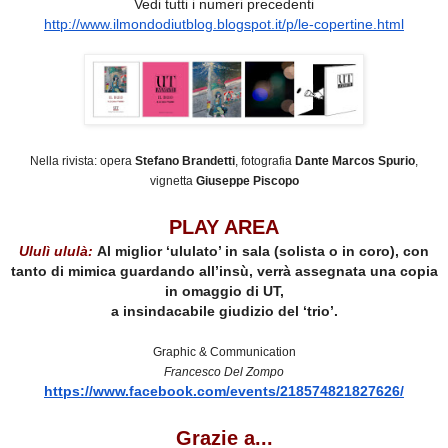
Vedi tutti i numeri precedenti
http://www.ilmondodiutblog.
blogspot.it/p/le-copertine.
html
Nella rivista: opera
Stefano Brandetti
, fotografia
Dante Marcos Spurio
,
vignetta
Giuseppe Piscopo
PLAY AREA
Ululì ululà:
Al miglior ‘ululato’ in sala (solista o in coro), con
tanto di mimica guardando all’insù, verrà assegnata una copia
in omaggio di UT,
a insindacabile giudizio del ‘trio’.
Graphic & Communication
Francesco Del Zompo
https://www.facebook.com/
events/218574821827626/
Grazie a...