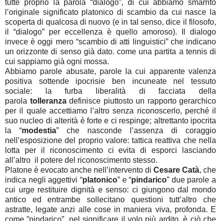
tutte proprio la parola “dialogo”, di cui abbiamo smarrito
l’originale significato platonico di scambio da cui nasce la
scoperta di qualcosa di nuovo (e in tal senso, dice il filosofo,
il “dialogo” per eccellenza è quello amoroso). Il dialogo
invece è oggi mero “scambio di atti linguistici” che indicano
un orizzonte di senso già dato. come una partita a tennis di
cui sappiamo già ogni mossa.
Abbiamo parole abusate, parole la cui apparente valenza
positiva sottende ipocrisie ben incuneate nel tessuto
sociale: la furba liberalità di facciata della
parola
tolleranza
definisce piuttosto un rapporto gerarchico
per il quale accettiamo l’altro senza riconoscerlo, perché il
suo nucleo di alterità è forte e ci respinge; altrettanto ipocrita
la “
modestia
” che nasconde l’assenza di coraggio
nell’esposizione del proprio valore: tattica reattiva che nella
lotta per il riconoscimento ci evita di esporci lasciando
all’altro il potere del riconoscimento stesso.
Platone è evocato anche nell’intervento di
Cesare Catà
, che
indica negli aggettivi “
platonico
” e “
pindarico
” due parole a
cui urge restituire dignità e senso: ci giungono dal mondo
antico ed entrambe sollecitano questioni tutt’altro che
astratte, legate anzi alle cose in maniera viva, profonda. E
come ”pindarico”, nel significare il volo più ardito, è ciò che