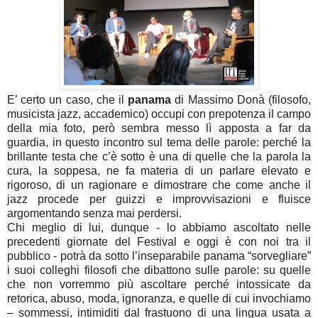
E’ certo un caso, che il
panama
di Massimo Donà (filosofo,
musicista jazz, accademico) occupi con prepotenza il campo
della mia foto, però sembra messo lì apposta a far da
guardia, in questo incontro sul tema delle parole: perché la
brillante testa che c’è sotto è una di quelle che la parola la
cura, la soppesa, ne fa materia di un parlare elevato e
rigoroso, di un ragionare e dimostrare che come anche il
jazz procede per guizzi e improvvisazioni e fluisce
argomentando senza mai perdersi.
Chi meglio di lui, dunque - lo abbiamo ascoltato nelle
precedenti giornate del Festival e oggi è con noi tra il
pubblico - potrà da sotto l’inseparabile panama “sorvegliare”
i suoi colleghi filosofi che dibattono sulle parole: su quelle
che non vorremmo più ascoltare perché intossicate da
retorica, abuso, moda, ignoranza, e quelle di cui invochiamo
– sommessi, intimiditi dal frastuono di una lingua usata a