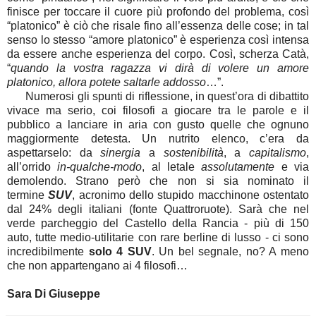
finisce per toccare il cuore più profondo del problema, così
“platonico” è ciò che risale fino all’essenza delle cose; in tal
senso lo stesso “amore platonico” è esperienza così intensa
da essere anche esperienza del corpo. Così, scherza Catà,
“
quando la vostra ragazza vi dirà di volere un amore
platonico, allora potete saltarle addosso
…”.
Numerosi gli spunti di riflessione, in quest’ora di dibattito
vivace ma serio, coi filosofi a giocare tra le parole e il
pubblico a lanciare in aria con gusto quelle che ognuno
maggiormente detesta. Un nutrito elenco, c’era da
aspettarselo: da
sinergia
a
sostenibilità
, a
capitalismo
,
all’orrido
in-qualche-modo
, al letale
assolutamente
e via
demolendo. Strano però che non si sia nominato il
termine
SUV
, acronimo dello stupido macchinone ostentato
dal 24% degli italiani (fonte Quattroruote). Sarà che nel
verde parcheggio del Castello della Rancia - più di 150
auto, tutte medio-utilitarie con rare berline di lusso - ci sono
incredibilmente
solo 4 SUV
. Un bel segnale, no? A meno
che non appartengano ai 4 filosofi…
Sara Di Giuseppe