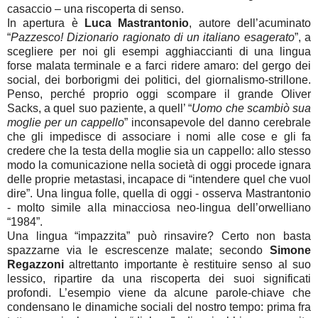
casaccio – una riscoperta di senso.
In apertura è
Luca Mastrantonio
, autore dell’acuminato
“
Pazzesco! Dizionario ragionato di un italiano esagerato
”, a
scegliere per noi gli esempi agghiaccianti di una lingua
forse malata terminale e a farci ridere amaro: del gergo dei
social, dei borborigmi dei politici, del giornalismo-strillone.
Penso, perché proprio oggi scompare il grande Oliver
Sacks, a quel suo paziente, a quell’ “
Uomo che scambiò sua
moglie per un cappello
” inconsapevole del danno cerebrale
che gli impedisce di associare i nomi alle cose e gli fa
credere che la testa della moglie sia un cappello: allo stesso
modo la comunicazione nella società di oggi procede ignara
delle proprie metastasi, incapace di “intendere quel che vuol
dire”. Una lingua folle, quella di oggi - osserva Mastrantonio
- molto simile alla minacciosa neo-lingua dell’orwelliano
“1984”.
Una lingua “impazzita” può rinsavire? Certo non basta
spazzarne via le escrescenze malate; secondo
Simone
Regazzoni
altrettanto importante è restituire senso al suo
lessico, ripartire da una riscoperta dei suoi significati
profondi. L’esempio viene da alcune parole-chiave che
condensano le dinamiche sociali del nostro tempo: prima fra