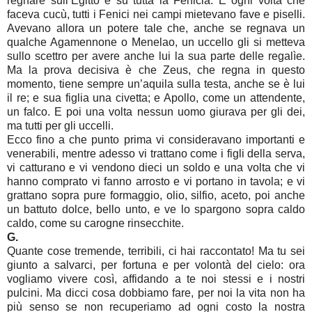
regnare sull’Egitto e su tutta la Fenicia. E ogni volta che
faceva cucù, tutti i Fenici nei campi mietevano fave e piselli.
Avevano allora un potere tale che, anche se regnava un
qualche Agamennone o Menelao, un uccello gli si metteva
sullo scettro per avere anche lui la sua parte delle regalìe.
Ma la prova decisiva è che Zeus, che regna in questo
momento, tiene sempre un’aquila sulla testa, anche se è lui
il re; e sua figlia una civetta; e Apollo, come un attendente,
un falco. E poi una volta nessun uomo giurava per gli dei,
ma tutti per gli uccelli.
Ecco fino a che punto prima vi consideravano importanti e
venerabili, mentre adesso vi trattano come i figli della serva,
vi catturano e vi vendono dieci un soldo e una volta che vi
hanno comprato vi fanno arrosto e vi portano in tavola; e vi
grattano sopra pure formaggio, olio, silfio, aceto, poi anche
un battuto dolce, bello unto, e ve lo spargono sopra caldo
caldo, come su carogne rinsecchite.
G.
Quante cose tremende, terribili, ci hai raccontato! Ma tu sei
giunto a salvarci, per fortuna e per volontà del cielo: ora
vogliamo vivere così, affidando a te noi stessi e i nostri
pulcini. Ma dicci cosa dobbiamo fare, per noi la vita non ha
più senso se non recuperiamo ad ogni costo la nostra