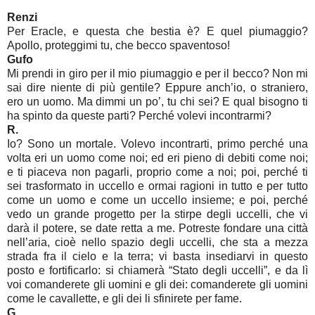
Renzi
Per Eracle, e questa che bestia è? E quel piumaggio?
Apollo, proteggimi tu, che becco spaventoso!
Gufo
Mi prendi in giro per il mio piumaggio e per il becco? Non mi
sai dire niente di più gentile? Eppure anch’io, o straniero,
ero un uomo. Ma dimmi un po’, tu chi sei? E qual bisogno ti
ha spinto da queste parti? Perché volevi incontrarmi?
R.
Io? Sono un mortale. Volevo incontrarti, primo perché una
volta eri un uomo come noi; ed eri pieno di debiti come noi;
e ti piaceva non pagarli, proprio come a noi; poi, perché ti
sei trasformato in uccello e ormai ragioni in tutto e per tutto
come un uomo e come un uccello insieme; e poi, perché
vedo un grande progetto per la stirpe degli uccelli, che vi
darà il potere, se date retta a me. Potreste fondare una città
nell’aria, cioè nello spazio degli uccelli, che sta a mezza
strada fra il cielo e la terra; vi basta insediarvi in questo
posto e fortificarlo: si chiamerà “Stato degli uccelli”, e da lì
voi comanderete gli uomini e gli dei: comanderete gli uomini
come le cavallette, e gli dei li sfinirete per fame.
G.