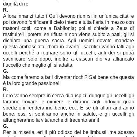
dignità di re.
R.
Allora innanzi tutto i Gufi devono riunirsi in un’unica città, e
poi devono fortificare il cielo intero e tutta l’aria in mezzo con
mattoni cotti, come a Babilonia; poi si chiede a Zeus di
restituire il potere; se rifiuta e non viene subito a patti, gli si
dichiara una guerra sacra. Agli uomini dovete mandare
questa ambasciata: d’ora in avanti i sacrifici vanno fatti agli
uccelli perché a regnare sono gli uccelli; agli dei si potrà
sacrificare solo dopo, inoltre a ciascun dio va affiancato
l’uccello che meglio gli si adatta.
G.
Ma come faremo a farli diventar ricchi? Sai bene che questa
è la loro grande passione!
R.
Loro vanno sempre in cerca di auspici: dunque gli uccelli gli
faranno trovare le miniere, e diranno agli indovini quali
spedizioni renderanno bene, ecc. E se gli affari andranno
bene, essi si sentiranno anche in salute, e gli uccelli gli
allungheranno la vita anche di trecento anni!
G.
Per la miseria, eri il più odioso dei bellimbusti, ma adesso