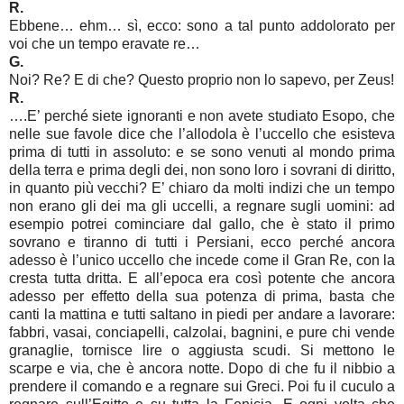
R.
Ebbene… ehm… sì, ecco: sono a tal punto addolorato per
voi che un tempo eravate re…
G.
Noi? Re? E di che? Questo proprio non lo sapevo, per Zeus!
R.
….E’ perché siete ignoranti e non avete studiato Esopo, che
nelle sue favole dice che l’allodola è l’uccello che esisteva
prima di tutti in assoluto: e se sono venuti al mondo prima
della terra e prima degli dei, non sono loro i sovrani di diritto,
in quanto più vecchi? E’ chiaro da molti indizi che un tempo
non erano gli dei ma gli uccelli, a regnare sugli uomini: ad
esempio potrei cominciare dal gallo, che è stato il primo
sovrano e tiranno di tutti i Persiani, ecco perché ancora
adesso è l’unico uccello che incede come il Gran Re, con la
cresta tutta dritta. E all’epoca era così potente che ancora
adesso per effetto della sua potenza di prima, basta che
canti la mattina e tutti saltano in piedi per andare a lavorare:
fabbri, vasai, conciapelli, calzolai, bagnini, e pure chi vende
granaglie, tornisce lire o aggiusta scudi. Si mettono le
scarpe e via, che è ancora notte. Dopo di che fu il nibbio a
prendere il comando e a regnare sui Greci. Poi fu il cuculo a