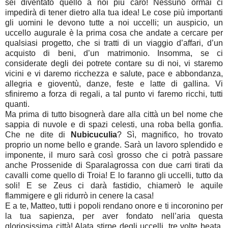
sei diventato quello a noi più caro! Nessuno ormai ci
impedirà di tener dietro alla tua idea! Le cose più importanti
gli uomini le devono tutte a noi uccelli; un auspicio, un
uccello augurale è la prima cosa che andate a cercare per
qualsiasi progetto, che si tratti di un viaggio d’affari, d’un
acquisto di beni, d’un matrimonio. Insomma, se ci
considerate degli dei potrete contare su di noi, vi staremo
vicini e vi daremo ricchezza e salute, pace e abbondanza,
allegria e gioventù, danze, feste e latte di gallina. Vi
sfiniremo a forza di regali, a tal punto vi faremo ricchi, tutti
quanti.
Ma prima di tutto bisognerà dare alla città un bel nome che
sappia di nuvole e di spazi celesti, una roba bella gonfia.
Che ne dite di
Nubicuculia
? Sì, magnifico, ho trovato
proprio un nome bello e grande. Sarà un lavoro splendido e
imponente, il muro sarà così grosso che ci potrà passare
anche Prossenide di Sparalagrossa con due carri tirati da
cavalli come quello di Troia! E lo faranno gli uccelli, tutto da
soli! E se Zeus ci darà fastidio, chiamerò le aquile
flammigere e gli ridurrò in cenere la casa!
E a te, Matteo, tutti i popoli rendano onore e ti incoronino per
la tua sapienza, per aver fondato nell’aria questa
gloriosissima città! Alata stirpe degli uccelli, tre volte beata,