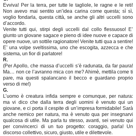
Evviva! Per la terra, per tutte le tagliole, le ragne e le reti!
Non avevo mai sentito un’idea carina come questa; sì sì,
voglio fondarla, questa città, se anche gli altri uccelli sono
d’accordo.
Venite tutti qui, stirpi degli uccelli dal collo flessuoso! E’
giunto un giovane sagace e pieno di idee nuove e capace di
opere nuove, un sottile ragionatore! Venite tutti qua a sentire!
E’ una volpe sveltissima, uno che escogita, azzecca e che
sistema, un fior di parlatore!
R.
(Per Apollo, che massa d’uccelli s’è radunata, da far paura!
Ma… non ce l’avranno mica con me? Ahimè, mettila come ti
pare, ma questi spalancano il becco e guardano proprio
verso di me!)
G.
L’uomo è creatura infida sempre e comunque, per natura:
ma vi dico che dalla terra degli uomini è venuto qui un
giovane, e ci porta il cespite di un’impresa formidabile! Sarà
anche nemico per natura, ma è venuto qua per insegnarvi
qualcosa di utile. Ma parla tu stesso, avanti, sei venuto qui
per convincerci di un tuo progetto: coraggio, parla! Un
discorso collettivo, sicuro, giusto, utile e dilettevole.