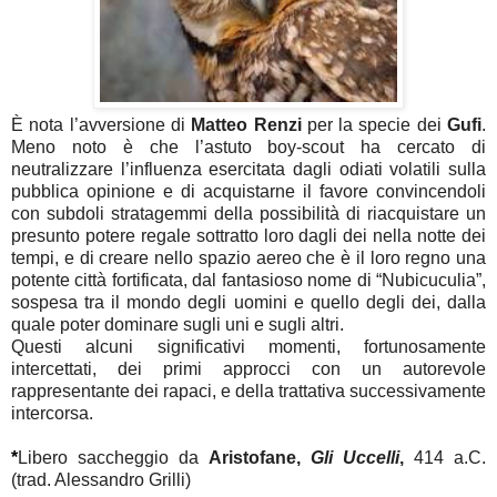
È nota l’avversione di
Matteo Renzi
per la specie dei
Gufi
.
Meno noto è che l’astuto boy-scout ha cercato di
neutralizzare l’influenza esercitata dagli odiati volatili sulla
pubblica opinione e di acquistarne il favore convincendoli
con subdoli stratagemmi della possibilità di riacquistare un
presunto potere regale sottratto loro dagli dei nella notte dei
tempi, e di creare nello spazio aereo che è il loro regno una
potente città fortificata, dal fantasioso nome di “Nubicuculia”,
sospesa tra il mondo degli uomini e quello degli dei, dalla
quale poter dominare sugli uni e sugli altri.
Questi alcuni significativi momenti, fortunosamente
intercettati, dei primi approcci con un autorevole
rappresentante dei rapaci, e della trattativa successivamente
intercorsa.
*
Libero saccheggio da
Aristofane,
Gli Uccelli
,
414 a.C.
(trad. Alessandro Grilli)