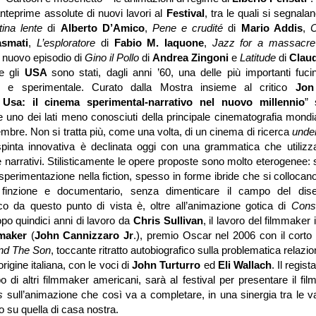
nteprime assolute di nuovi lavori al
Festival
, tra le quali si segnala
tina lente
di
Alberto D’Amico
,
Pene e crudité
di
Mario Addis
,
smati
,
L’esploratore
di
Fabio M. Iaquone
,
Jazz for a massacr
n nuovo episodio di
Gino il Pollo
di
Andrea Zingoni
e
Latitude
di
Claud
e gli
USA
sono stati, dagli anni ’60, una delle più importanti fuc
te e sperimentale. Curato dalla Mostra insieme al critico
Jon
Usa: il cinema sperimental-narrativo nel nuovo millennio
” 
uno dei lati meno conosciuti della principale cinematografia mondial
embre. Non si tratta più, come una volta, di un cinema di ricerca
unde
inta innovativa è declinata oggi con una grammatica che utilizz
narrativi. Stilisticamente le opere proposte sono molto eterogenee: 
 sperimentazione nella fiction, spesso in forme ibride che si collocano n
 finzione e documentario, senza dimenticare il campo del dis
co da questo punto di vista è, oltre all’animazione gotica di
Cons
opo quindici anni di lavoro da
Chris Sullivan
, il lavoro del filmmaker
maker
(
John Cannizzaro Jr
.), premio Oscar nel 2006 con il corto
nd The Son
, toccante ritratto autobiografico sulla problematica relazion
origine italiana, con le voci di
John Turturro
ed
Eli Wallach
. Il regis
po di altri filmmaker americani, sarà al festival per presentare il fi
ss
sull’animazione che così va a completare, in una sinergia tra le va
o su quella di casa nostra.