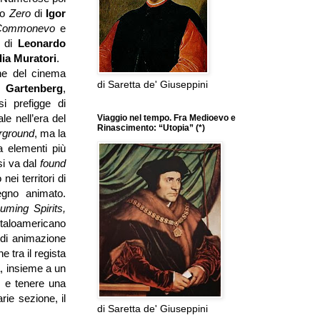
no
Zero
di
Igor
Commonevo
e
e
di
Leonardo
ia Muratori
.
ine del cinema
di Saretta de' Giuseppini
 Gartenberg
,
si prefigge di
e nell’era del
Viaggio nel tempo. Fra Medioevo e
Rinascimento: “Utopia” (*)
rground
, ma la
a elementi più
si va dal
found
ei territori di
egno animato.
uming Spirits,
 italoamericano
 di animazione
e tra il regista
ta, insieme a un
lm e tenere una
rie sezione, il
di Saretta de' Giuseppini