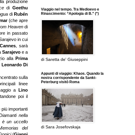
ella produzione
ice
di
Geethu
Viaggio nel tempo. Tra Medioevo e
Rinascimento: “Apologia di B.” (*)
engua
di
Rubén
mar
(che apre
 from Heaven
di
tore in passato
i Sarajevo
in cui
Cannes
, sarà
 a
Sarajevo
e a
zio alla
Prima
di Saretta de' Giuseppini
:
Leonardo Di
Appunti di viaggio: Khaos. Quando la
ncentrato sulla
nostra corrispondente da Sankt-
Peterburg visitò Roma
incipali linee
maggio a
Lino
tandone poi il
e più importanti
Diamanti nella
 è un uccello
di Sara Josefovskaja
Memorias del
Tropici
(
Gianni