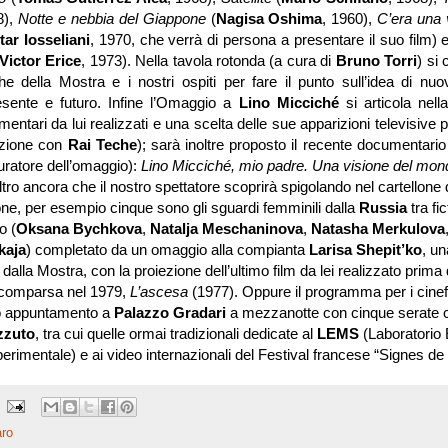
8),
Notte e nebbia del Giappone
(
Nagisa Oshima
, 1960),
C’era una 
tar Iosseliani
, 1970, che verrà di persona a presentare il suo film) 
Victor Erice
, 1973). Nella tavola rotonda (a cura di
Bruno Torri
) si
che della Mostra e i nostri ospiti per fare il punto sull’idea di nu
esente e futuro. Infine l’Omaggio a
Lino Micciché
si articola nell
ntari da lui realizzati e una scelta delle sue apparizioni televisive pi
azione con
Rai Teche
); sarà inoltre proposto il recente documentario
uratore dell’omaggio):
Lino Micciché, mio padre. Una visione del mon
ltro ancora che il nostro spettatore scoprirà spigolando nel cartellone 
ne, per esempio cinque sono gli sguardi femminili dalla
Russia
tra fi
o (
Oksana Bychkova
,
Natalja Meschaninova
,
Natasha Merkulova
kaja
) completato da un omaggio alla compianta
Larisa Shepit’ko
, un
alla Mostra, con la proiezione dell’ultimo film da lei realizzato prima 
comparsa nel 1979,
L’ascesa
(1977). Oppure il programma per i cinefi
o appuntamento a
Palazzo Gradari
a mezzanotte con cinque serate 
zzuto
, tra cui quelle ormai tradizionali dedicate al
LEMS
(Laboratorio 
erimentale) e ai video internazionali del Festival francese “Signes de 
ro