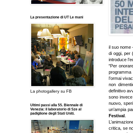
La presentazione di UT Le mani
il suo nome –
di oggi, per 
introduce l’e
“Per onorar
programma in
l’ormai viva
non dimenti
definitivo av
La photogallery su FB
sono invece 
nuovo, speri
Ultimi passi alla 55. Biennale di
un’ampia par
Venezia: il laboratorio di Sze al
padiglione degli Stati Uniti.
Festival
.
L’animazione
critica, se