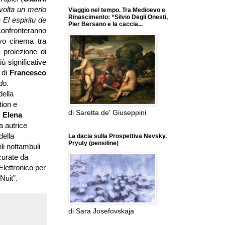
volta un merlo
Viaggio nel tempo. Tra Medioevo e
Rinascimento: “Silvio Degli Onesti,
e
El espiritu de
Pier Bersano e la caccia...
 confronteranno
ovo cinema tra
a proiezione di
ù significative
 di
Francesco
do
.
della
ction e
di Saretta de' Giuseppini
,
Elena
a autrice
della
La dacia sulla Prospettiva Nevsky.
Pryuty (pensiline)
li nottambuli
curate da
Elettronico per
Nuit”.
di Sara Josefovskaja