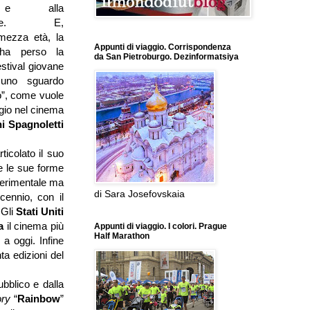
à e alla
zione. E,
mezza età, la
Appunti di viaggio. Corrispondenza
ha perso la
da San Pietroburgo. Dezinformatsiya
estival giovane
uno sguardo
o”, come vuole
ggio nel cinema
i Spagnoletti
ticolato il suo
e le sue forme
sperimentale ma
di Sara Josefovskaia
cennio, con il
 Gli
Stati Uniti
ia
il cinema più
Appunti di viaggio. I colori. Prague
Half Marathon
 a oggi. Infine
a edizioni del
bblico e dalla
ory
“
Rainbow
”