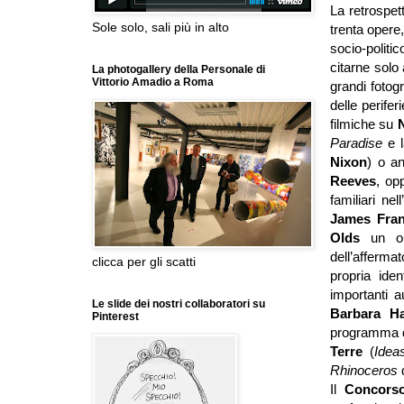
La retrospet
Sole solo, sali più in alto
trenta opere
socio-politi
citarne solo 
La photogallery della Personale di
Vittorio Amadio a Roma
grandi fotog
delle perifer
filmiche su
Paradise
e 
Nixon
) o an
Reeves
, opp
familiari ne
James Fra
Olds
un ori
dell’afferma
clicca per gli scatti
propria ide
importanti a
Le slide dei nostri collaboratori su
Barbara H
Pinterest
programma d
Terre
(
Idea
Rhinoceros
Il
Concors