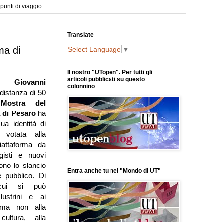
punti di viaggio
Translate
ma di
Select Language
▼
Il nostro "UTopen". Per tutti gli
articoli pubblicati su questo
 da
Giovanni
colonnino
 distanza di 50
a
Mostra del
 di
Pesaro
ha
ua identità di
e votata alla
iattaforma da
gisti e nuovi
ono lo slancio
Entra anche tu nel "Mondo di UT"
e pubblico. Di
 cui si può
lustrini e ai
 ma non alla
cultura, alla