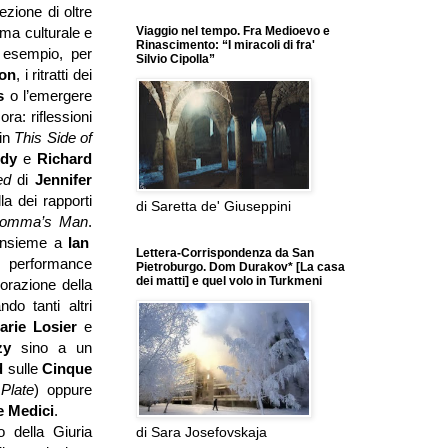
zione di oltre
Viaggio nel tempo. Fra Medioevo e
ama culturale e
Rinascimento: “I miracoli di fra'
d esempio, per
Silvio Cipolla”
son
, i ritratti dei
s
o l’emergere
ora: riflessioni
in
This Side of
edy
e
Richard
led
di
Jennifer
la dei rapporti
di Saretta de' Giuseppini
omma’s Man
.
 insieme a
Ian
Lettera-Corrispondenza da San
 performance
Pietroburgo. Dom Durakov* [La casa
dei matti] e quel volo in Turkmeni
lorazione della
do tanti altri
arie Losier
e
tzy
sino a un
d
sulle
Cinque
 Plate
) oppure
e Medici
.
 della Giuria
di Sara Josefovskaja