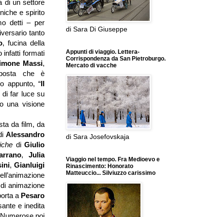
ta di un settore
niche e spirito
o detti – per
di Sara Di Giuseppe
iversario tanto
o
, fucina della
Appunti di viaggio. Lettera-
infatti formati
Corrispondenza da San Pietroburgo.
imone Massi
,
Mercato di vacche
posta che è
lo appunto, “
Il
 di far luce su
to una visione
esta da film, da
di
Alessandro
di Sara Josefovskaja
riche
di
Giulio
arrano
,
Julia
Viaggio nel tempo. Fra Medioevo e
ini
,
Gianluigi
Rinascimento: Honorato
Matteuccio... Silviuzzo carissimo
ell’animazione
 di animazione
 porta a
Pesaro
sante e inedita
. Numerose poi