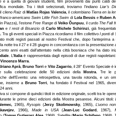
e e a quella di giovani studenti, film provenienti dai punti caldi d
ica mondiale. Tra i titoli selezionati, troviamo l’indiano
Liar’s D
 il cileno
Raiz
di
Matías Rojas Valencia
, il colombiano
Tierra en la l
il franco-americano
Swim Little Fish Swim
di
Lola Bessis
e
Ruben A
 in Piazza), l’estone
Free Range
di
Veiko Õunpuu
, il curdo
The Fall
han
e
I resti di Bisanzio
di
Carlo Michele Schirinzi
, già frequenta
a
. Tra gli eventi speciali in Piazza ricordiamo il film collettivo
I ponti d
to molti registi passati al nostro Festival che, dopo l’anteprima a
lla notte tra il 27 e il 28 giugno in concomitanza con la presentazione
cento anni esatti dall’attentato nella città bosniaca che ha dato ini
diale
. L’
Italia
è rappresentata dagli episodi di due registi napoletani
e
Vincenzo Marra
.
driano Aprà
,
Bruno Torri
e
Vito Zagarrio
, il 28° Evento Speciale è i
 e sulla celebrazione delle 50 edizioni della
Mostra
. Tre le pr
che dell’Evento: una retrospettiva, una tavola rotonda, e un o
he, insieme a
Bruno Torri
, ha fondato il Festival nel 1965, diven
 24 anni.
iva si compone di quindici titoli in edizione originale, scelti tra le oper
urante le prime dieci edizioni della Mostra pesarese. Alcuni titoli:
Nemec,
1965),
Rysopis
(
Jerzy Skolimowsky
, 1965),
L’uomo non
kavejev
, 1966),
Made in USA
(
Jean-Luc Godard
, 1967),
lo
(
Tomas Gutierrez Alea
, 1968),
Satellite
(
Mario Schifano
, 1968),