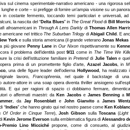
tiva sul cinema sperimentale-narrativo americano - una rigorosa sele
, lunghe e corte – si prefigge di fornire un’ampia visione su un panor
co in costante fermento, toccando temi particolari e universali, a
alcuni, la nascita del “
Delta Blues
” in
The Great Flood
di
Bill Morri
rafi afroamericani in
Through A Lens Darkly
di
Thomas Allen Harri
ie americane nel trittico
The Suburban Trilogy
di
Abigail Child
. E anc
New York
e sulla storia americana (il grande veterano
Jonas Mekas
la più giovane
Penny Lane
in
Our Nixon
rispettivamente su
Kenn
cora il problema dell’identità post
9/11
come in
The Time We Kil
ure la crisi dell’istituzione familiare in
Pretend
di
Julie Talen
e quel
ll’opera prima di un promettente figlio d’arte,
Azazel Jacobs
, in
M
nco
, una delle figure leader dell’odierna
Hollywood
, ha realizzato
ginale lavoro,
Francophrenia
, nel quale il backstage di una
to autore-attore in una soap opera diventa thriller ansiogeno sull’esp
ntità. E qui per ragioni di spazio ci dobbiamo fermare, dimentican
utori o affermati maestri: da
Ken Jacobs
e
James Benning
a
M
ammer
, da
Jay Rosenblatt
e
John Gianvito
a
James Wen
i “
Indies
” che hanno girato qui nel nostro paese come
Ken Koblan
s Of Order in Cinque Terre
),
Josh Gibson
sulla
Toscana
(
Light
di
Kevin Jerome Everson
sulla emblematica figura di
Alessandro d
o-Premio
Lino Micciché
propone, come di consueto, al giudizio