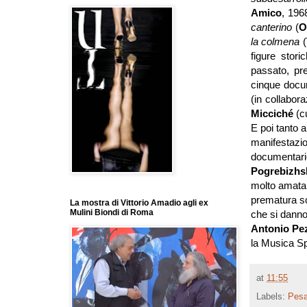
Amico
, 196
canterino
(
O
la colmena
(
figure stori
passato, pr
cinque docume
(in collabor
Micciché
(c
E poi tanto a
manifestazio
documentari
Pogrebizhs
molto amata d
prematura s
La mostra di Vittorio Amadio agli ex
Mulini Biondi di Roma
che si dann
Antonio Pe
la Musica Sp
at
11:55
Labels:
Pesa