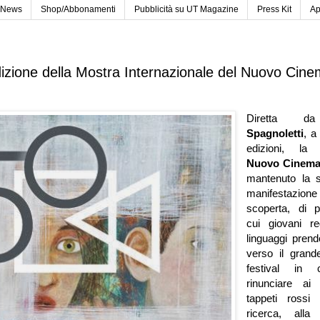
News
Shop/Abbonamenti
Pubblicità su UT Magazine
Press Kit
Ap
izione della Mostra Internazionale del Nuovo Cine
Diretta
Spagnoletti
, a
edizioni, l
Nuovo Cinema
mantenuto la s
manifestazion
scoperta, di p
cui giovani re
linguaggi prend
verso il grand
festival in
rinunciare ai 
tappeti rossi
ricerca, alla 