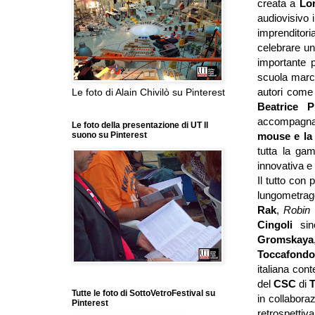
creata a
Lo
audiovisivo 
imprenditor
celebrare u
importante 
scuola march
autori com
Le foto di Alain Chivilò su Pinterest
Beatrice 
accompagnat
Le foto della presentazione di UT Il
mouse e la 
suono su Pinterest
tutta la ga
innovativa e
Il tutto con p
lungometrag
Rak
,
Robin
Cingoli
sin
Gromskaya
Toccafond
italiana con
del
CSC
di
Tutte le foto di SottoVetroFestival su
in collabora
Pinterest
retrospettiv