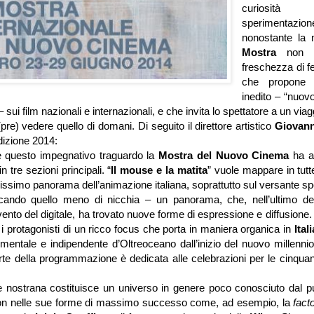
curiosit
sperimenta
nonostante la 
Mostra
non 
freschezza di f
che propone 
inedito – “nuov
 sui film nazionali e internazionali, e che invita lo spettatore a un via
(pre) vedere quello di domani. Di seguito il direttore artistico
Giovann
dizione 2014:
e questo impegnativo traguardo la
Mostra del Nuovo Cinema
ha ar
 tre sezioni principali. “
Il mouse e la matita
” vuole mappare in tutt
cissimo panorama dell’animazione italiana, soprattutto sul versante 
cando quello meno di nicchia – un panorama, che, nell’ultimo de
vento del digitale, ha trovato nuove forme di espressione e diffusione.
i protagonisti di un ricco focus che porta in maniera organica in
Ital
mentale e indipendente d’Oltreoceano dall’inizio del nuovo millennio
te della programmazione è dedicata alle celebrazioni per le cinquant
 nostrana costituisce un universo in genere poco conosciuto dal pu
 non nelle sue forme di massimo successo come, ad esempio, la
fact