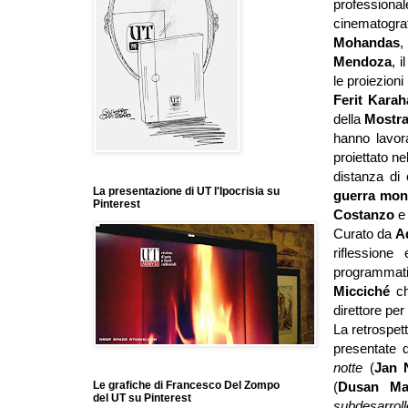
professional
cinematograf
Mohandas
,
Mendoza
, 
le proiezioni
Ferit Kara
della
Mostr
hanno lavora
proiettato ne
distanza di 
La presentazione di UT l'Ipocrisia su
guerra mon
Pinterest
Costanzo
Curato da
A
riflessione
programmati
Micciché
c
direttore per
La retrospett
presentate d
notte
(
Jan 
(
Dusan Ma
Le grafiche di Francesco Del Zompo
del UT su Pinterest
subdesarrol