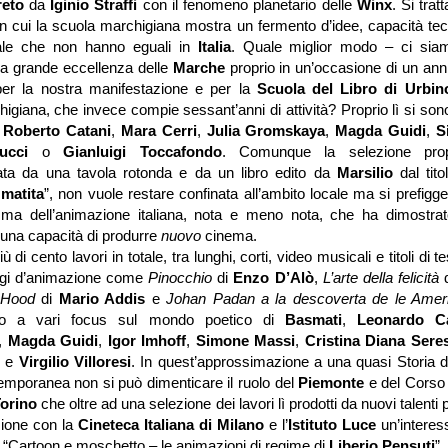
reto
da
Iginio Straffi
con il fenomeno planetario delle
Winx
. Si trat
in cui la scuola marchigiana mostra un fermento d’idee, capacità tec
iale che non hanno eguali in
Italia
. Quale miglior modo – ci siam
na grande eccellenza delle
Marche
proprio in un’occasione di un ann
per la nostra manifestazione e per la
Scuola del Libro di Urbin
igiana, che invece compie sessant’anni di attività? Proprio lì si sono 
e
Roberto Catani
,
Mara Cerri
,
Julia Gromskaya
,
Magda Guidi
,
S
Pucci
o
Gianluigi Toccafondo
. Comunque la selezione pro
a da una tavola rotonda e da un libro edito da
Marsilio
dal tito
matita
”, non vuole restare confinata all’ambito locale ma si prefigge
mma dell’animazione italiana, nota e meno nota, che ha dimostra
 una capacità di produrre
nuovo
cinema.
iù di cento lavori in totale, tra lunghi, corti, video musicali e titoli di t
gi d’animazione come
Pinocchio
di
Enzo D’Alò
,
L’arte della felicità
 Hood
di
Mario Addis
e
Johan Padan a la descoverta de le Ame
o a vari focus sul mondo poetico di
Basmati
,
Leonardo C
,
Magda Guidi
,
Igor Imhoff
,
Simone Massi
,
Cristina Diana Seres
o
e
Virgilio Villoresi
. In quest’approssimazione a una quasi Storia d
temporanea non si può dimenticare il ruolo del
Piemonte
e del Corso
Torino
che oltre ad una selezione dei lavori lì prodotti da nuovi talenti
zione con la
Cineteca Italiana di Milano
e l’
Istituto Luce
un’interes
a “Cartoon e moschetto – le animazioni di regime di
Liberio Pensuti
”