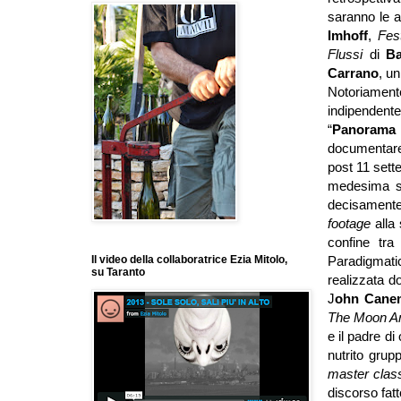
saranno le a
Imhoff
,
Fes
Flussi
di
Ba
Carrano
, u
Notoriament
indipenden
“
Panorama 
documentare 
post 11 sett
medesima sp
decisamente 
footage
alla
confine tra
Paradigmati
Il video della collaboratrice Ezia Mitolo,
su Taranto
realizzata d
J
ohn Cane
The Moon A
e il padre di 
nutrito grup
master cla
discorso fatt