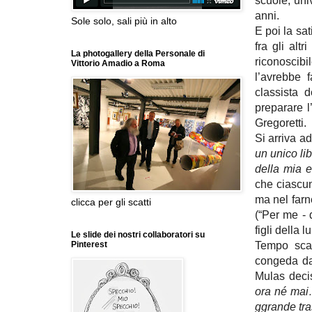
scuole, uni
anni.
Sole solo, sali più in alto
E poi la sat
fra gli alt
La photogallery della Personale di
riconoscibi
Vittorio Amadio a Roma
l’avrebbe f
classista d
preparare l
Gregoretti.
Si arriva ad
un unico li
della mia e
che ciascun
ma nel farn
clicca per gli scatti
(“Per me - 
figli della 
Le slide dei nostri collaboratori su
Tempo scadu
Pinterest
congeda da
Mulas decis
ora né ma
ggrande tra