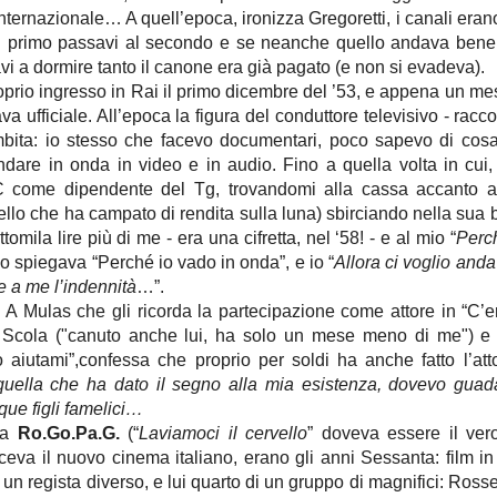
 internazionale… A quell’epoca, ironizza Gregoretti, i canali era
 il primo passavi al secondo e se neanche quello andava bene
vi a dormire tanto il canone era già pagato (e non si evadeva).
oprio ingresso in Rai il primo dicembre del ’53, e appena un mes
va ufficiale. All’epoca la figura del conduttore televisivo - racc
bita: io stesso che facevo documentari, poco sapevo di cosa
ndare in onda in video e in audio. Fino a quella volta in cui,
C come dipendente del Tg, trovandomi alla cassa accanto a
ello che ha campato di rendita sulla luna) sbirciando nella sua 
tomila lire più di me - era una cifretta, nel ‘58! - e al mio “
Perch
o spiegava “Perché io vado in onda”, e io “
Allora
ci voglio anda
e a me l’indennità
…”.
i. A Mulas che gli ricorda la partecipazione come attore in “C’
 Scola ("canuto anche lui, ha solo un mese meno di me") e 
aiutami”,confessa che proprio per soldi ha anche fatto l’att
quella che ha dato il segno alla mia esistenza, dovevo guad
que figli famelici…
 a
Ro.Go.Pa.G.
(“
Laviamoci il cervello
” doveva essere il vero 
eva il nuovo cinema italiano, erano gli anni Sessanta: film in 
 un regista diverso, e lui quarto di un gruppo di magnifici: Rosse