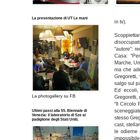
La presentazione di UT Le mani
in tv).
Scoppiettan
disoccupat
“autore”: r
Casa: “Pen
Marche, Umb
ma che ades
Gregoretti,
salgo sul p
Ed eccoli
La photogallery su FB
Gregoretti,
“Il Circolo
sceneggiato
Ultimi passi alla 55. Biennale di
Venezia: il laboratorio di Sze al
stesso Grego
padiglione degli Stati Uniti.
cast, stella
le odierne 
impossibile