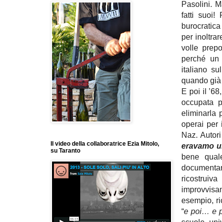
Pasolini. M
fatti suoi!
burocratica 
per inoltra
volle prep
perché u
italiano s
quando già 
E poi il ’68
occupata p
eliminarla 
operai per 
Naz. Autori
Il video della collaboratrice Ezia Mitolo,
eravamo u
su Taranto
bene qual
documentar
ricostruiv
improvvisan
esempio, r
“
e poi… e p