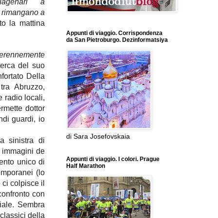
tuagenari a
e rimangano a
ato la mattina
Appunti di viaggio. Corrispondenza
da San Pietroburgo. Dezinformatsiya
perennemente
cerca del suo
fortato Della
 tra Abruzzo,
radio locali,
rmette dottor
ndi guardi, io
di Sara Josefovskaia
a sinistra di
e immagini de
Appunti di viaggio. I colori. Prague
mento unico di
Half Marathon
emporanei (lo
ci colpisce il
 confronto con
chiale. Sembra
lassici della