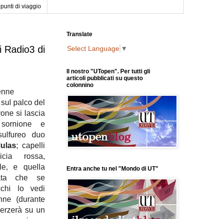
punti di viaggio
Translate
i Radio3 di
Select Language
▼
Il nostro "UTopen". Per tutti gli
articoli pubblicati su questo
colonnino
renne
 sul palco del
one si lascia
 sornione e
sulfureo duo
ulas
; capelli
icia rossa,
lle, e quella
Entra anche tu nel "Mondo di UT"
ata che se
cchi lo vedi
nne (durante
cherzerà su un