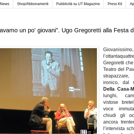
News
Shop/Abbonamenti
Pubblicità su UT Magazine
Press Kit
Ap
ravamo un po' giovani”. Ugo Gregoretti alla Festa d
Giovanissimo,
l’ottantaquatt
Gregoretti che
Teatro del Pav
strapazzare,
ironico, dal 
Della Casa
-
M
lunghi, cam
vistose brete
voce immut
chiudi gli o
ancora trente
l’intervista s