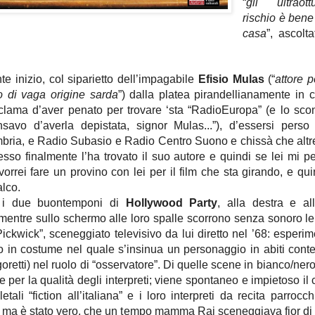
“
gli ultraot
rischio è ben
casa
”, ascolt
te inizio, col siparietto dell’impagabile
Efisio Mulas
(“
attore 
o di vaga origine sarda
”) dalla platea pirandellianamente in 
eclama d’aver penato per trovare ‘sta “RadioEuropa” (e lo scon
savo d’averla depistata, signor Mulas...”), d’essersi perso
ria, e Radio Subasio e Radio Centro Suono e chissà che altre 
so finalmente l’ha trovato il suo autore e quindi se lei mi pe
 vorrei fare un provino con lei per il film che sta girando, e qui
alco.
, i due buontemponi di
Hollywood Party
, alla destra e all
 mentre sullo schermo alle loro spalle scorrono senza sonoro l
 Pickwick”, sceneggiato televisivo da lui diretto nel ’68: esperi
 in costume nel quale s’insinua un personaggio in abiti cont
retti) nel ruolo di “osservatore”. Di quelle scene in bianco/nero 
re per la qualità degli interpreti; viene spontaneo e impietoso il
letali “fiction all’italiana” e i loro interpreti da recita parroc
 ma è stato vero, che un tempo mamma Rai sceneggiava fior di c