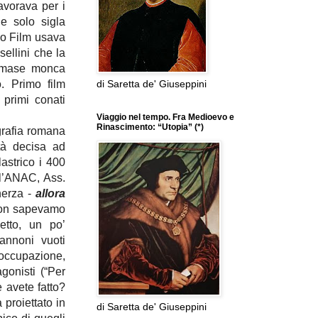
avorava per i
ne solo sigla
rco Film usava
sellini che la
rimase monca
di Saretta de' Giuseppini
o. Primo film
 primi conati
Viaggio nel tempo. Fra Medioevo e
Rinascimento: “Utopia” (*)
ografia romana
tà decisa ad
lastrico i 400
e l’ANAC, Ass.
herza -
allora
 non sapevamo
tto, un po’
annoni vuoti
occupazione,
gonisti (“Per
 avete fatto?
 proiettato in
di Saretta de' Giuseppini