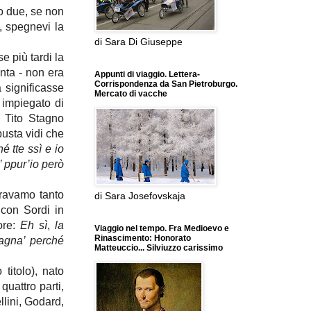
no due, se non
, spegnevi la
di Sara Di Giuseppe
e più tardi la
onta - non era
Appunti di viaggio. Lettera-
Corrispondenza da San Pietroburgo.
 significasse
Mercato di vacche
 impiegato di
 Tito Stagno
busta vidi che
é tte ssì e io
’ ppur’io
però
eravamo tanto
di Sara Josefovskaja
con Sordi in
ore:
Eh sì
,
la
Viaggio nel tempo. Fra Medioevo e
Rinascimento: Honorato
agna’ perché
Matteuccio... Silviuzzo carissimo
titolo), nato
quattro parti,
llini, Godard,