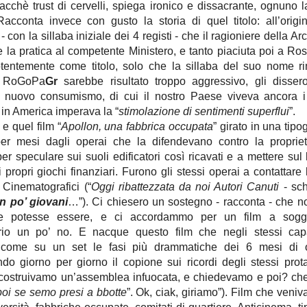
acchè trust di cervelli, spiega ironico e dissacrante, ognuno l
 Racconta invece con gusto la storia di quel titolo: all’origi
- con la sillaba iniziale dei 4 registi - che il ragioniere della A
re la pratica al competente Ministero, e tanto piaciuta poi a Ros
otentemente come titolo, solo che la sillaba del suo nome 
n RoGoPa
Gr
sarebbe risultato troppo aggressivo, gli disser
ul nuovo consumismo, di cui il nostro Paese viveva ancora i
in America imperava la “
stimolazione di sentimenti superflui
”.
, e quel film “
Apollon, una fabbrica occupata
” girato in una tip
er mesi dagli operai che la difendevano contro la proprie
per speculare sui suoli edificatori così ricavati e a mettere sul 
i propri giochi finanziari. Furono gli stessi operai a contattar
 Cinematografici (“
Oggi ribattezzata da noi Autori Canuti
- sc
n po’ giovani
…”). Ci chiesero un sostegno - racconta - che
e potesse essere, e ci accordammo per un film a sogge
io un po’ no. E nacque questo film che negli stessi cap
a come su un set le fasi più drammatiche dei 6 mesi di 
do giorno per giorno il copione sui ricordi degli stessi prota
icostruivamo un’assemblea infuocata, e chiedevamo e poi? che
oi se semo presi a bbotte
”. Ok, ciak, giriamo”). Film che veniva