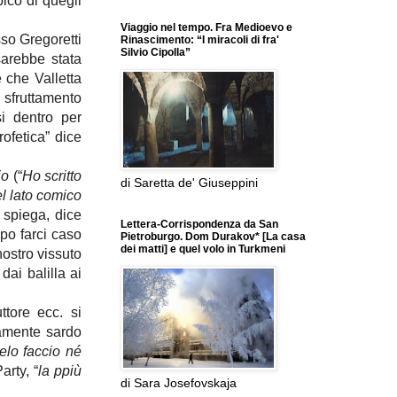
pico di quegli
Viaggio nel tempo. Fra Medioevo e
sso Gregoretti
Rinascimento: “I miracoli di fra'
Silvio Cipolla”
sarebbe stata
e che Valletta
 sfruttamento
si dentro per
rofetica” dice
 io
(“
Ho scritto
di Saretta de' Giuseppini
el lato comico
 spiega, dice
Lettera-Corrispondenza da San
po farci caso
Pietroburgo. Dom Durakov* [La casa
dei matti] e quel volo in Turkmeni
nostro vissuto
dai balilla ai
ttore ecc. si
amente sardo
elo faccio né
arty, “
la ppiù
di Sara Josefovskaja