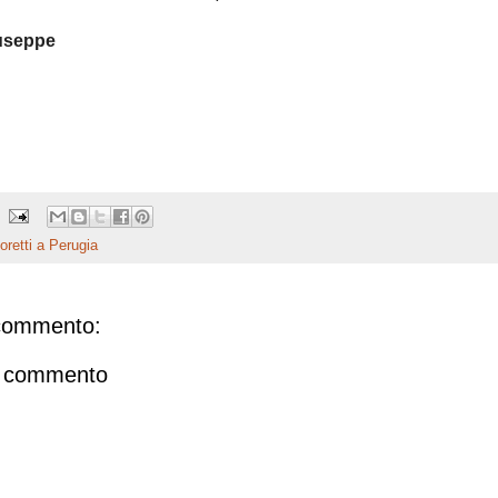
iuseppe
oretti a Perugia
commento:
n commento