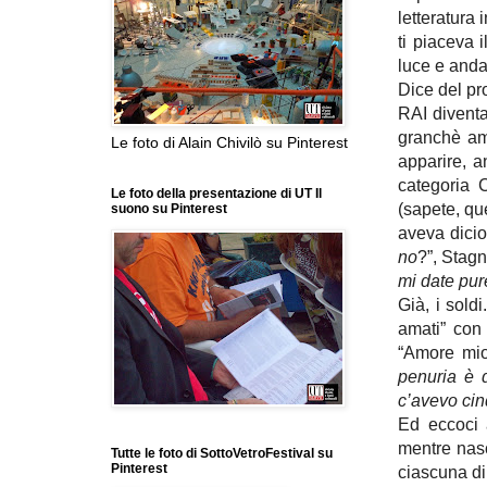
letteratura
ti piaceva
luce e anda
Dice del pr
RAI diventa
granchè am
Le foto di Alain Chivilò su Pinterest
apparire, a
categoria 
Le foto della presentazione di UT Il
(sapete, qu
suono su Pinterest
aveva diciot
no
?”, Stagn
mi date pur
Già, i sold
amati” con
“Amore mio 
penuria è 
c’avevo cin
Ed eccoci
mentre nasc
Tutte le foto di SottoVetroFestival su
Pinterest
ciascuna di