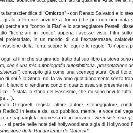
versità, fabbriche occupate, comitati di quartiere. Anticinema, ti
ira fantascientifica di “
Omicron
” - con Renato Salvatori e lo ste
ri - girato a Firenze anziché a Torino (che pur non nominata 
le) perché era “contro la Fiat” e lo sceneggiatore Pestelli diss
atto “licenziare in tronco” appena l’avesse visto. Film sullo
el proletariato, in un mondo di cui l’extraterrestre, calatovi
’invasione della Terra, scopre le leggi e le regole. “Un’opera p
 oggi, al film che sta girando: tratto dal suo libro
La storia sono
bro, che è una mia autobiografia autosfottitoria, presentazione d
sistenza
”) concepito già come una sceneggiatura. Quel titolo,
o di noi è la Storia, noi la viviamo quotidianamente senza trop
e il bilancio ci rendiamo conto di quanto essa sia presente nel 
dice - è stata la storia del Fascismo, che mi sono bevuto tutto, 
lupa…”).
to: Gregoretti regista, attore, autore, sceneggiatore, condu
 Radio3 in festa e dal suo pubblico, mentre la voce del vag
o a strappargli la promessa di un provino -
Se insiste non gli
i…
- si perde nelle note dell’hollywoodiana sigla di Hollywood P
smissione de la Rai dai tempi de Marconi!”
.