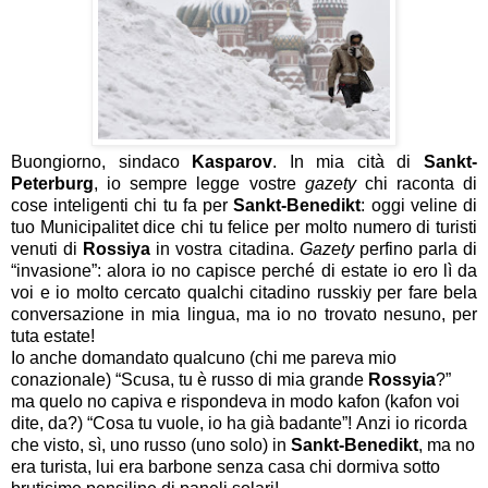
Buongiorno, sindaco
Kasparov
.
In mia cità di
Sankt-
Peterburg
, io sempre legge vostre
gazety
chi raconta di
cose inteligenti chi tu fa per
Sankt-Benedikt
: oggi veline di
tuo Municipalitet dice chi tu felice per molto numero di turisti
venuti di
Rossiya
in vostra citadina.
Gazety
perfino parla di
“invasione”: alora io no capisce perché di estate io ero lì da
voi e io molto cercato qualchi citadino russkiy per fare bela
conversazione in mia lingua, ma io no trovato nesuno, per
tuta estate!
Io anche domandato qualcuno (chi me pareva mio
conazionale) “Scusa, tu è russo di mia grande
Rossyia
?”
ma quelo no capiva e rispondeva in modo kafon (kafon voi
dite, da?) “Cosa tu vuole, io ha già badante”!
Anzi io ricorda
che visto, sì, uno russo (uno solo) in
Sankt-Benedikt
, ma no
era turista, lui era barbone senza casa chi dormiva sotto