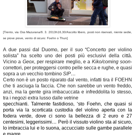
[
Trento, via Oss Mazurana
/
6. 3. 2013h16,30
/
Ascolto libero, posti non riservati, niente sedie,
se piove piove, vento di sicuro: Foehn o Thun]
A due passi dal Duomo, per il suo “Concerto per violino
solista” ha scelto uno dei posti più esclusivi della città.
Vicino a
Geox
, per respirare meglio, e a
Kiko/coming soon
-
correttori, per proteggersi contro pelle secca e rughe, e quasi
sopra a un vecchio tombino
SIP
…
Certo non è un posto riparato dal vento, infatti tira il FOEHN
che ti asciuga la faccia. Che non sarebbe un vento freddo,
anzi, ma la gente gira imbacuccata e infreddolita lo stesso,
tra i negozi extra lusso dalle vetrine
specchianti. Talmente fastidioso, ‘sto Foehn, che quasi si
porta via la scorticata custodia del violino aperta con la
fodera verde, dove ci sono la bellezza di 2 euro e 27
centesimi, leggerissimi… Però il vissuto violino sta al sicuro,
lo imbraccia lui e lo suona, accucciato sulle gambe parallele
e magre.