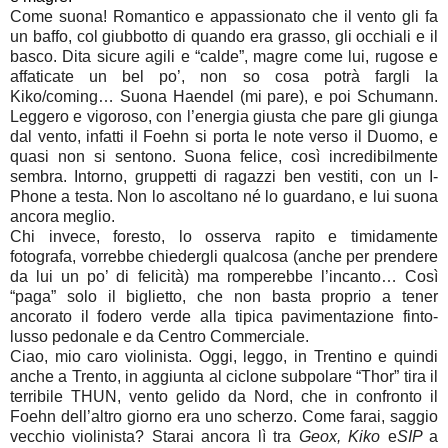
Come suona! Romantico e appassionato che il vento gli fa
un baffo, col giubbotto di quando era grasso, gli occhiali e il
basco. Dita sicure agili e “calde”, magre come lui, rugose e
affaticate un bel po’, non so cosa potrà fargli la
Kiko/coming… Suona Haendel (mi pare), e poi Schumann.
Leggero e vigoroso, con l’energia giusta che pare gli giunga
dal vento, infatti il Foehn si porta le note verso il Duomo, e
quasi non si sentono. Suona felice, così incredibilmente
sembra. Intorno, gruppetti di ragazzi ben vestiti, con un I-
Phone a testa. Non lo ascoltano né lo guardano, e lui suona
ancora meglio.
Chi invece, foresto, lo osserva rapito e timidamente
fotografa, vorrebbe chiedergli qualcosa (anche per prendere
da lui un po’ di felicità) ma romperebbe l’incanto… Così
“paga” solo il biglietto, che non basta proprio a tener
ancorato il fodero verde alla tipica pavimentazione finto-
lusso pedonale e da Centro Commerciale.
Ciao, mio caro violinista. Oggi, leggo, in Trentino e quindi
anche a Trento, in aggiunta al ciclone subpolare “Thor” tira il
terribile THUN, vento gelido da Nord, che in confronto il
Foehn dell’altro giorno era uno scherzo. Come farai, saggio
vecchio violinista? Starai ancora lì tra
Geox, Kiko
e
SIP
a