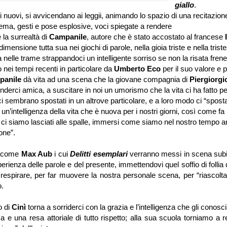
giallo
.
utti nuovi, si avvicendano ai leggii, animando lo spazio di una recitazione
rema, gesti e pose esplosive, voci spiegate a rendere
 la surrealtà di
Campanile
, autore che è stato accostato al francese
mensione tutta sua nei giochi di parole, nella gioia triste e nella trist
 nelle trame strappandoci un intelligente sorriso se non la risata frene
 nei tempi recenti in particolare da
Umberto Eco
per il suo valore e p
panile
dà vita ad una scena che la giovane compagnia di
Piergiorgi
derci amica, a suscitare in noi un umorismo che la vita ci ha fatto per
ci sembrano spostati in un altrove particolare, e a loro modo ci “sposta
n’intelligenza della vita che è nuova per i nostri giorni, così come fa 
ci siamo lasciati alle spalle, immersi come siamo nel nostro tempo a
one”.
 come
Max Aub
i cui
Delitti esemplari
verranno messi in scena subit
erienza delle parole e del presente, immettendovi quel soffio di follia
respirare, per far muovere la nostra personale scena, per “riascolta
.
o di
Cinì
torna a sorriderci con la grazia e l’intelligenza che gli conosc
a e una resa attoriale di tutto rispetto; alla sua scuola torniamo a