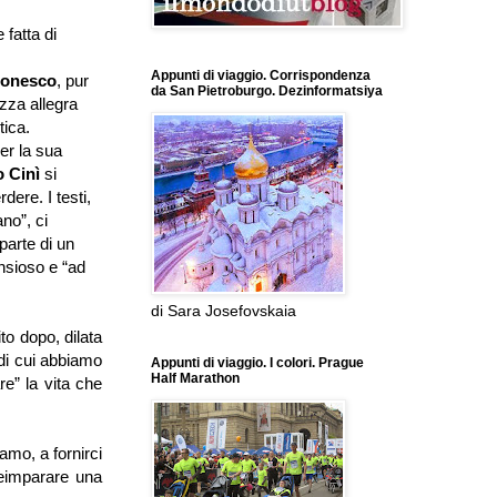
 fatta di
Appunti di viaggio. Corrispondenza
Ionesco
, pur
da San Pietroburgo. Dezinformatsiya
ezza allegra
tica.
er la sua
o Cinì
si
dere. I testi,
no”, ci
parte di un
nsioso e “ad
di Sara Josefovskaia
o dopo, dilata
 di cui abbiamo
Appunti di viaggio. I colori. Prague
Half Marathon
re” la vita che
iamo, a fornirci
 reimparare una