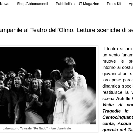
News
Shop/Abbonamenti
Pubblicità su UT Magazine
Press Kit
Ap
ampanile al Teatro dell'Olmo. Letture sceniche di s
Il teatro si a
un vento funam
muove le pre
intorno ai costu
giovani attori, 
loro pose parad
dinamica speci
restituisce la v
scena
Achille
Visita di co
Tragedie in 
Centocinquant
canta
,
Acqua 
Laboratorio Teatrale "Re Nudo" - foto d'archivio
quercia del
Ta