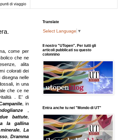
punti di viaggio
Translate
era.
Select Language
▼
Il nostro "UTopen". Per tutti gli
articoli pubblicati su questo
nima, come per
colonnino
bolico che ne
senze, alita
mi colorati dei
si disegna nelle
ossali, in una
ale che ce ne
italità . E’ di
 Campanile
, in
Entra anche tu nel "Mondo di UT"
ndoglianze
,
due battute
,
a la gallina
minerale
,
La
sso
,
Dramma