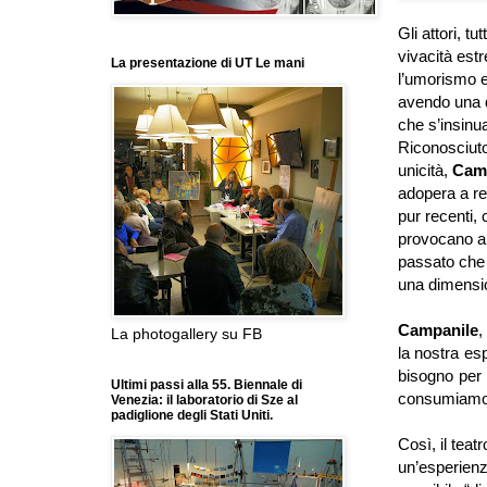
Gli attori, t
vivacità est
La presentazione di UT Le mani
l’umorismo e
avendo una di
che s’insinua
Riconosciuto
unicità,
Cam
adopera a ren
pur recenti, 
provocano a u
passato che 
una dimensi
Campanile
,
La photogallery su FB
la nostra esp
bisogno per 
Ultimi passi alla 55. Biennale di
consumiamo
Venezia: il laboratorio di Sze al
padiglione degli Stati Uniti.
Così, il teatr
un’esperienz