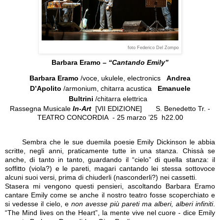
foto Federico Del Zompo
Barbara Eramo
–
“
Cantando Emily
”
Barbara Eramo
/voce, ukulele, electronics
Andrea
D’Apolito
/armonium, chitarra acustica
Emanuele
Bultrini
/chitarra elettrica
Rassegna Musicale
In-Art
[VII EDIZIONE]
S. Benedetto Tr. -
TEATRO CONCORDIA - 25 marzo ’25 h22.00
Sembra che le sue duemila poesie Emily Dickinson le abbia
scritte, negli anni, praticamente tutte in una stanza. Chissà se
anche, di tanto in tanto, guardando il “cielo” di quella stanza: il
soffitto (viola?) e le pareti, magari cantando lei stessa sottovoce
alcuni suoi versi, prima di chiuderli (nasconderli?) nei cassetti.
Stasera mi vengono questi pensieri, ascoltando Barbara Eramo
cantare Emily come se anche il nostro teatro fosse scoperchiato e
si vedesse il cielo, e
non avesse più pareti ma alberi, alberi infiniti
.
“The Mind lives on the Heart”, la mente vive nel cuore - dice Emily