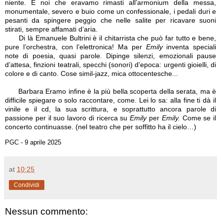
niente. E noi che eravamo rimasti all’armonium della messa,
monumentale, severo e buio come un confessionale, i pedali duri e
pesanti da spingere peggio che nelle salite per ricavare suoni
stirati, sempre affamati d’aria.
Di là Emanuele Bultrini è il chitarrista che può far tutto e bene,
pure l’orchestra, con l’elettronica! Ma per
Emily
inventa speciali
note di poesia, quasi parole. Dipinge silenzi, emozionali pause
d’attesa, finzioni teatrali, specchi (sonori) d’epoca: urgenti gioielli, di
colore e di canto. Cose simil-jazz, mica ottocentesche...
Barbara Eramo infine è la più bella scoperta della serata, ma è
difficile spiegare o solo raccontare, come. Lei lo sa: alla fine ti dà il
vinile e il cd, la sua scrittura, e soprattutto ancora parole di
passione per il suo lavoro di ricerca su
Emily
per
Emily.
Come se il
concerto continuasse. (nel teatro che per soffitto ha il cielo…)
PGC - 9 aprile 2025
at
10:25
Condividi
Nessun commento: