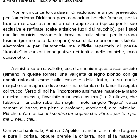
e canta Barbara. Devo dirlo a Gino Paoli.
Non è un concerto qualsiasi. Ci vado anche un po’ prevenuto:
per l’americana Dickinson poco conosciuta benché famosa, per la
Eramo mai ascoltata benché molto apprezzata (specie per le sue
esclusive e raffinate scelte artistiche fuori dal mucchio), per i suoi
due fidi musicisti ovviamente bravi ma sulla stima, per la strana
fusione (per me tutta da scoprire) voce-chitarre-armonium-ukulele-
electronics e per l’autorevole ma difficile repertorio di poesie
“tradotte” in canzoni impegnative nei testi e nelle musiche, mica
canzonette…
A sinistra su un cavalletto, ecco l’armonium questo sconosciuto
(almeno in queste forme): una valigetta di legno biondo con gli
angoli rinforzati come sulle cassette della frutta, o su quelle
magiche dei maghi da dove esce una colomba o la fanciulla segata
col trucco. Verso di noi ha l’incorporato ansimante mantice-a-mano
e dietro, nascosta, l’invisibile minuscola tastiera (1 o 2 ottave), che
fabbrica - anziché robe da maghi - note singole “legate” quasi
sempre di basso, ma piene e profonde, avvolgenti, direi mistiche.
Più che un’armonica,
mi sembra un organo che vibra… per te e per
me… nel… ciel...
Con voce baritonale, Andrea D’Apolito fa anche altre note d’organo
e pure il corista, oppure prende la chitarra, non si fa mancare