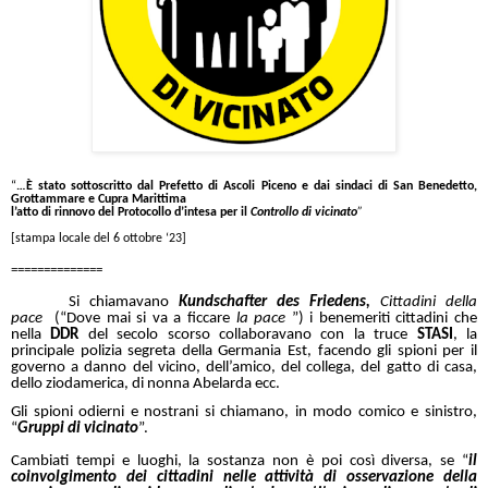
“
…È stato sottoscritto dal Prefetto di Ascoli Piceno e dai sindaci di San Benedetto,
Grottammare e Cupra Marittima
l’atto di rinnovo del Protocollo d’intesa per il
Controllo di vicinato
”
[stampa locale del 6 ottobre ‘23]
==============
Si chiamavano
Kundschafter des Friedens,
Cittadini della
pace
(“Dove mai si va a ficcare
la pace
”) i benemeriti cittadini che
nella
DDR
del secolo scorso collaboravano con la truce
STASI
, la
principale polizia segreta della Germania Est, facendo gli spioni per il
governo a danno del vicino, dell’amico, del collega, del gatto di casa,
dello ziodamerica, di nonna Abelarda ecc.
Gli spioni odierni e nostrani si chiamano, in modo comico e sinistro,
“
Gruppi di vicinato
”.
Cambiati tempi e luoghi, la sostanza non è poi così diversa, se “
il
coinvolgimento dei cittadini nelle attività di osservazione della