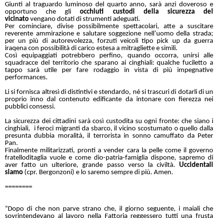
Giunti al traguardo luminoso del quarto anno, sarà anzi doveroso e
opportuno che gli
occhiuti custodi della sicurezza del
vicinato
vengano dotati di strumenti adeguati.
Per cominciare, divise possibilmente spettacolari, atte a suscitare
reverente ammirazione e salutare soggezione nell’uomo della strada;
per un più di autorevolezza, forzuti veicoli tipo pick up da guerra
iraqena con possibilità di carico estesa a mitragliette e simili.
Così equipaggiati potrebbero perfino, quando occorra, unirsi alle
squadracce del territorio che sparano ai cinghiali: qualche fuciletto a
tappo sarà utile per fare rodaggio in vista di più impegnative
performances.
Li si fornisca altresì di distintivi e stendardo, né si trascuri di dotarli di un
proprio inno dal contenuto edificante da intonare con fierezza nei
pubblici consessi.
La sicurezza dei cittadini sarà così custodita su ogni fronte: che siano i
cinghiali, i feroci migranti da sbarco, il vicino scostumato o quello dalla
presunta dubbia moralità, il terrorista in sonno camuffato da Peter
Pan.
Finalmente militarizzati, pronti a vender cara la pelle come il governo
fratelloditaglia vuole e come dio-patria-famiglia dispone, sapremo di
aver fatto un ulteriore, grande passo verso la civiltà.
Uccidentali
siamo
(cpr. Bergonzoni) e lo saremo sempre di più. Amen.
========
“Dopo di che non parve strano che, il giorno seguente, i maiali che
sovrintendevano al lavoro nella Fattoria reggessero tutti una frusta