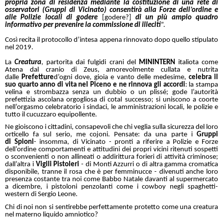
propria zona di residenza mediante la costituzione di una rete di
osservatori (Gruppi di Vicinato) consentirà alla Forze dell’ordine e
alle Polizie locali di godere
[godere?]
di un più ampio quadro
informativo per prevenire la commissione di illeciti
”.
Così recita il protocollo d’intesa appena rinnovato dopo quello stipulato
nel 2019.
La
Creatura
, partorita dai fulgidi crani del
MININTERN
italiota come
Atena dal cranio di Zeus, amorevolmente cullata e nutrita
dalle
Prefetture
d’ogni dove, gioia e vanto delle medesime,
celebra il
suo quarto anno di vita nel Piceno e ne rinnova gli accordi
: la stampa
velina e strombazza senza un dubbio o un plissé; gode l’autorità
prefettizia ascolana orgogliosa di cotal successo; si uniscono a coorte
nell’orgasmo celebratorio i sindaci, le amministrazioni locali, le polizie e
tutto il cucuzzaro equipollente.
Ne gioiscono i cittadini, consapevoli che chi veglia sulla sicurezza del loro
orticello fa sul serio, me cojoni. Pensate: da una parte i
Gruppi
di
Spioni
- insomma, di Vicinato - pronti a riferire a Polizie e Forze
dell’ordine comportamenti e attitudini dei propri vicini ritenuti sospetti
o sconvenienti o non allineati o addirittura forieri di attività criminose;
dall’altra i
Vigili Pistoleri
- di Monti Azzurri o di altra gamma cromatica
disponibile, tranne il rosa che è per femminucce - divenuti anche loro
presenza costante tra noi come Babbo Natale davanti al supermercato
a dicembre, i pistoloni penzolanti come i cowboy negli spaghetti-
western di Sergio Leone.
Chi di noi non si sentirebbe perfettamente protetto come una creatura
nel materno liquido amniotico?