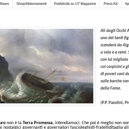
News
Shop/Abbonamenti
Pubblicità su UT Magazine
Press Kit
Ap
Alì dagli Occhi 
uno dei tanti figl
scenderà da Alge
a vela e a remi
con lui migliaia
coi corpicini e g
di poveri cani d
sulle barche var
della Fame
.
(P.P. Pasolini,
Pr
uro
non è la
Terra Promessa
, intendiamoci. Che poi è meglio non no
i nostalgici governanti e governatori fascioleghisti-fratelliditaglia gl