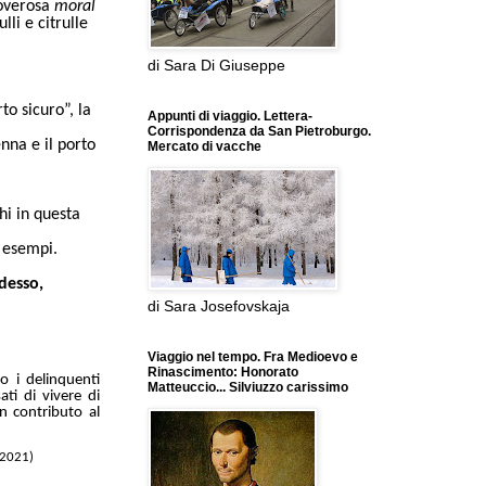
doverosa
moral
li e citrulle
di Sara Di Giuseppe
to sicuro”, la
Appunti di viaggio. Lettera-
Corrispondenza da San Pietroburgo.
nna e il porto
Mercato di vacche
i in questa
 esempi.
desso,
di Sara Josefovskaja
Viaggio nel tempo. Fra Medioevo e
Rinascimento: Honorato
o i delinquenti
Matteuccio... Silviuzzo carissimo
ati di vivere di
un contributo al
 2021)