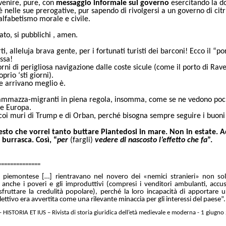
venire, pure, con
messaggio informale sul governo
esercitando la 
 nelle sue prerogative, pur sapendo di rivolgersi a un governo di citrul
nalfabetismo morale e civile.
ato, si pubblichi , amen.
ti, alleluja brava gente, per i fortunati turisti dei barconi! Ecco il “por
ssa!
rni di perigliosa navigazione dalle coste sicule (come il porto di Rave
prio ‘sti giorni).
e arrivano meglio è.
ammazza-migranti in piena regola, insomma, come se ne vedono poch
te Europa.
coi muri di Trump e di Orban, perché bisogna sempre seguire i buoni
esto che vorrei tanto buttare Piantedosi in mare. Non in estate. A
burrasca. Così, “
per
(fargli)
vedere di nascosto l’effetto che fa
”.
==============
o piemontese […] rientravano nel novero dei «nemici stranieri» non sol
 anche i poveri e gli improduttivi (compresi i venditori ambulanti, accus
sfruttare la credulità popolare), perché la loro incapacità di apportare 
ettivo era avvertita come una rilevante minaccia per gli interessi del paese”.
- HISTORIA ET IUS – Rivista di storia giuridica dell’età medievale e moderna - 1 giugno