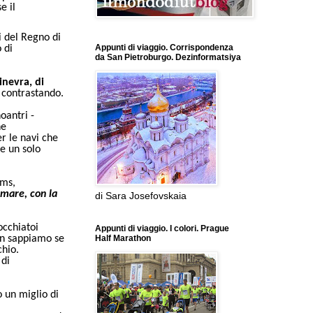
e il
i del Regno di
Appunti di viaggio. Corrispondenza
 di
da San Pietroburgo. Dezinformatsiya
inevra, di
 contrastando.
oantri -
ne
r le navi che
e un solo
rms,
n mare, con la
di Sara Josefovskaia
occhiatoi
Appunti di viaggio. I colori. Prague
Non sappiamo se
Half Marathon
chio.
 di
 un miglio di