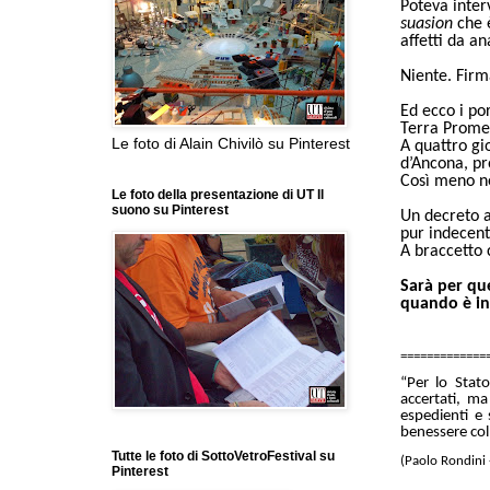
Poteva inter
suasion
che è
affetti da a
Niente. Firm
Ed ecco i por
Terra Prome
Le foto di Alain Chivilò su Pinterest
A quattro gio
d’Ancona, pro
Così meno n
Le foto della presentazione di UT Il
suono su Pinterest
Un decreto 
pur indecen
A braccetto 
Sarà per qu
quando è in 
=============
“Per lo Stat
accertati, ma
espedienti e 
benessere coll
Tutte le foto di SottoVetroFestival su
(Paolo Rondini 
Pinterest