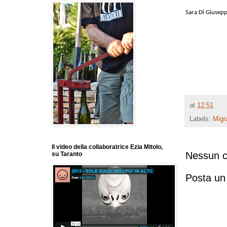
Sara Di Giusep
at
12:51
Labels:
Migr
Il video della collaboratrice Ezia Mitolo,
Nessun 
su Taranto
Posta u