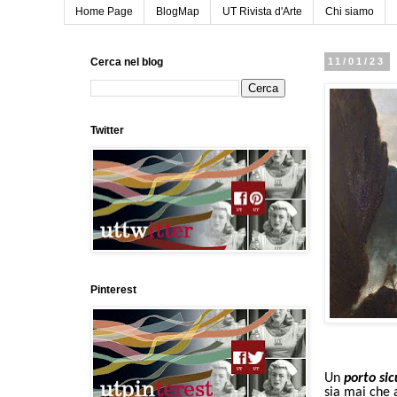
Home Page
BlogMap
UT Rivista d'Arte
Chi siamo
Cerca nel blog
11/01/23
Twitter
Pinterest
Un
porto sic
sia mai che a