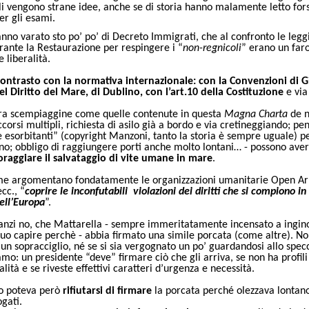
li vengono strane idee, anche se di storia hanno malamente letto fors
r gli esami.
no varato sto po’ po’ di Decreto Immigrati, che al confronto le legg
ante la Restaurazione per respingere i “
non-regnicoli
” erano un faro
e liberalità.
ontrasto con la normativa internazionale: con la Convenzioni di G
 Diritto del Mare, di Dublino, con l’art.10 della Costituzione
e via
ra scempiaggine come quelle contenute in questa
Magna Charta
de n
ccorsi multipli, richiesta di asilo già a bordo e via cretineggiando; pe
esorbitanti” (copyright Manzoni, tanto la storia è sempre uguale) pe
no; obbligo di raggiungere porti anche molto lontani… - possono aver
oraggiare il salvataggio di vite umane in mare
.
me argomentano fondatamente le organizzazioni umanitarie Open A
cc., “
coprire le inconfutabili violazioni dei diritti che si compiono i
ell’Europa
”.
anzi no, che Mattarella - sempre immeritatamente incensato a ingin
rduo capire perchè - abbia firmato una simile porcata (come altre). 
 un sopracciglio, né se si sia vergognato un po’ guardandosi allo spec
mo: un presidente “deve” firmare ciò che gli arriva, se non ha profili
alità e se riveste effettivi caratteri d’urgenza e necessità.
to poteva però
rifiutarsi di firmare
la porcata perché olezzava lontano
ogati.