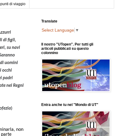
punti di viaggio
Translate
Select Language
▼
Azzurri
i di figli,
Il nostro "UTopen". Per tutti gli
ri, su navi
articoli pubblicati su questo
colonnino
. Saranno
 di uomini
li occhi
ei padri
ate nei Regni
Entra anche tu nel "Mondo di UT"
ofezia
)
minarla, non
i parte