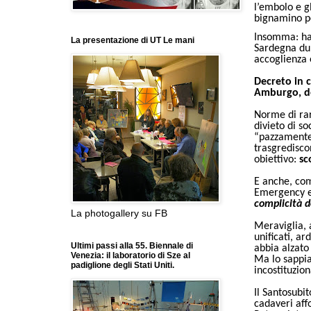
l’embolo e g
bignamino pe
Insomma: han
La presentazione di UT Le mani
Sardegna dur
accoglienza 
Decreto in c
Amburgo, del
Norme di ra
divieto di so
“pazzamente 
trasgredisco
obiettivo:
sc
E anche, co
Emergency e
complicità d
La photogallery su FB
Meraviglia, 
unificati, a
Ultimi passi alla 55. Biennale di
abbia alzato
Venezia: il laboratorio di Sze al
Ma lo sappia
padiglione degli Stati Uniti.
incostituzion
Il Santosubi
cadaveri aff