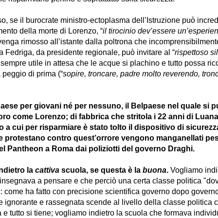
o, se il burocrate ministro-ectoplasma dell’Istruzione può incre
ento della morte di Lorenzo, “
il tirocinio dev’essere un’esperien
enga rimosso all’istante dalla poltrona che incomprensibilmen
ta Fedriga, da presidente regionale, può invitare al “
rispettoso si
sempre utile in attesa che le acque si plachino e tutto possa ri
peggio di prima (“
sopire, troncare, padre molto reverendo, tron
aese per giovani né per nessuno, il Belpaese nel quale si p
oro come Lorenzo; di fabbrica che stritola i 22 anni di Luana
io a cui per risparmiare è stato tolto il dispositivo di sicurezz
e protestano contro quest’orrore vengono manganellati p
del Pantheon a Roma dai poliziotti del governo Draghi.
ndietro la
cattiva
scuola, se questa è la
buona
.
Vogliamo indie
insegnava a pensare e che perciò una certa classe politica "do
: come ha fatto con precisione scientifica governo dopo govern
 ignorante e rassegnata scende al livello della classe politica 
e tutto si tiene; vogliamo indietro la scuola che formava individui