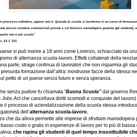
un processo collettivo, oppure non è.
Quando la scuola si trasforma in un corso di formazione
zzato presso strutture commerciali private a cui fornisce manodopera gratuita (gli studenti),
a
uella non è più scuola”
, 23.1.’22)
se si può morire a 18 anni come Lorenzo, schiacciato da una 
iorno di alternanza scuola-lavoro. Effetti collaterali della renzi
na parte; strage continua di lavoratori che non risparmia gli stude
i presunta formazione dall’altra: mostruose facce della stessa n
ul petto di un paese senza futuro e senza speranza.
che senza pudore fu chiamata “
Buona Scuola”
dal governo Ren
o
Jobs
Act
che cancellava diritti scomodi e conquiste del lavoro
e il processo di aziendalizzazione della scuola stessa introduc
gatorietà dell’
alternanza scuola-lavoro
.
za che da allora permette alle imprese di sfruttare manodopera
a basso costo o gratis in esperienze di lavoro per lo più di bassa
mativa;
che
rapina gli studenti di quel tempo insostituibile ch