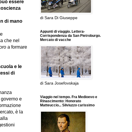
, può essere
 coscienza
di Sara Di Giuseppe
non di mano
Appunti di viaggio. Lettera-
re
Corrispondenza da San Pietroburgo.
Mercato di vacche
sa che nel
voro
a formare
cuola e le
essi di
di Sara Josefovskaja
inanza
Viaggio nel tempo. Fra Medioevo e
i governo e
Rinascimento: Honorato
 formazione
Matteuccio... Silviuzzo carissimo
ercato, è la
alla
gestioni