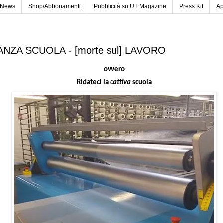
News
Shop/Abbonamenti
Pubblicità su UT Magazine
Press Kit
Ap
NZA SCUOLA - [morte sul] LAVORO
ovvero
Ridateci la
cattiva
scuola