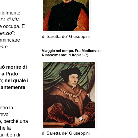
dibilmente
za di vita
”
te occupa. E
lenzio
”:
di Saretta de' Giuseppini
cominciare
care
Viaggio nel tempo. Fra Medioevo e
Rinascimento: “Utopia” (*)
uò morire di
 a Prato
a; nel quale i
esantemente
tro la
veva"
o, perché una
che la
di Saretta de' Giuseppini
 liberi di