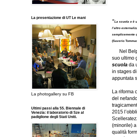
La presentazione di UT Le mani
“
La scuola o è 
l’altro esternali
semplicemente q
(Saverio Tommasi
Nel Belpae
suo ultimo g
scuola
da u
in stages d
appuntata s
La riforma 
La photogallery su FB
del nefand
tragicament
Ultimi passi alla 55. Biennale di
2015 l’obbli
Venezia: il laboratorio di Sze al
padiglione degli Stati Uniti.
Scelleratez
(minorile) 
qualità for