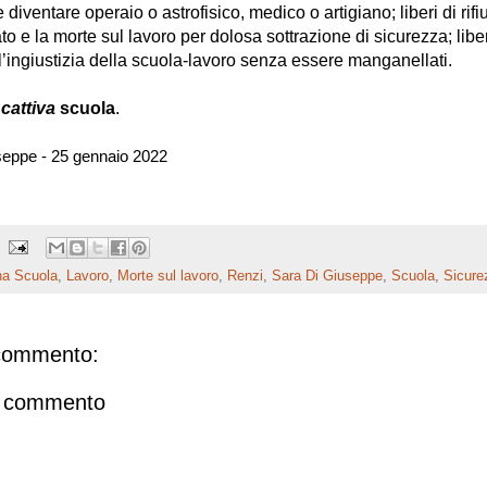
 diventare operaio o astrofisico, medico o artigiano; liberi di rifiut
to e la morte sul lavoro per dolosa sottrazione di sicurezza; liber
l’ingiustizia della scuola-lavoro senza essere manganellati.
a
cattiva
scuola
.
seppe - 25 gennaio 2022
a Scuola
,
Lavoro
,
Morte sul lavoro
,
Renzi
,
Sara Di Giuseppe
,
Scuola
,
Sicure
commento:
n commento