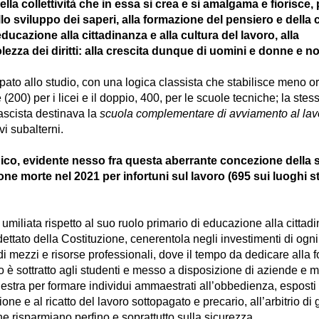
ella collettività che in essa si crea e si amalgama e fiorisce
lo sviluppo dei saperi, alla formazione del pensiero e della
l’educazione alla cittadinanza e alla cultura del lavoro, alla
ezza dei diritti: alla crescita dunque di uomini e donne e 
ato allo studio, con una logica classista che stabilisce meno o
 (200) per i licei e il doppio, 400, per le scuole tecniche; la stes
ascista destinava la
scuola complementare di avviamento al la
ivi subalterni.
gico, evidente nesso fra questa aberrante concezione della s
ne morte nel 2021 per infortuni sul lavoro (695 sui luoghi st
umiliata rispetto al suo ruolo primario di educazione alla cittad
dettato della Costituzione, cenerentola negli investimenti di ogn
di mezzi e risorse professionali, dove il tempo da dedicare alla
o è sottratto agli studenti e messo a disposizione di aziende e m
lestra per formare individui ammaestrati all’obbedienza, esposti 
ne e al ricatto del lavoro sottopagato e precario, all’arbitrio di 
he risparmiano perfino e soprattutto sulla sicurezza.