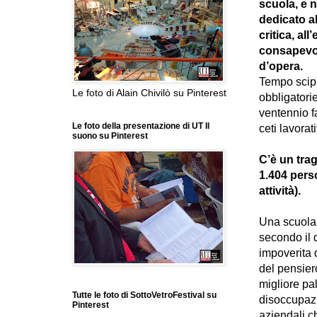
scuola, e n
dedicato al
critica, al
consapevol
d’opera.
Tempo scipp
Le foto di Alain Chivilò su Pinterest
obbligatorie
ventennio f
Le foto della presentazione di UT Il
ceti lavorat
suono su Pinterest
C’è un tra
1.404 perso
attività).
Una scuola 
secondo il 
impoverita 
del pensier
migliore pa
Tutte le foto di SottoVetroFestival su
disoccupazio
Pinterest
aziendali c