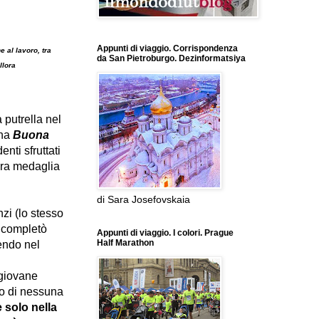
Appunti di viaggio. Corrispondenza
 al lavoro, tra
da San Pietroburgo. Dezinformatsiya
llora
putrella nel
ana
Buona
nti sfruttati
era medaglia
di Sara Josefovskaia
zi (lo stesso
) completò
Appunti di viaggio. I colori. Prague
Half Marathon
endo nel
 giovane
 o di nessuna
e solo nella