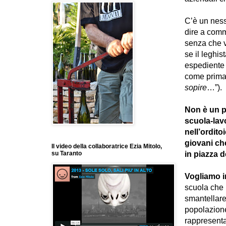
C’è un ness
dire a comm
senza che v
se il leghis
espediente 
come prima 
sopire
…”).
Non è un p
scuola-lav
nell’ordito
giovani ch
Il video della collaboratrice Ezia Mitolo,
in piazza 
su Taranto
Vogliamo i
scuola che 
smantellare
popolazione
rappresenta 