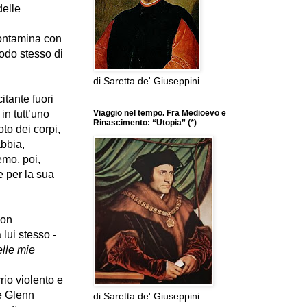
delle
 contamina con
modo stesso di
di Saretta de' Giuseppini
itante fuori
in tutt’uno
Viaggio nel tempo. Fra Medioevo e
Rinascimento: “Utopia” (*)
to dei corpi,
abbia,
emo, poi,
e per la sua
con
 lui stesso -
elle mie
rio violento e
 è Glenn
di Saretta de' Giuseppini