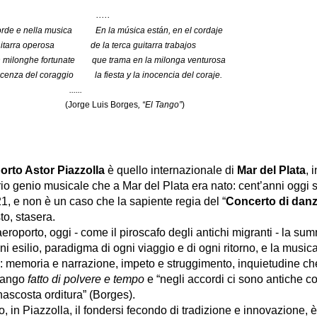
....
orde e nella musica
En la música están, en el cordaje
chitarra operosa de la terca guitarra trabajos
n milonghe fortunate
que trama en la milonga venturosa
’innocenza del coraggio la fiesta y la inocencia del coraje.
......
e Luis Borges
, “El Tango”
)
orto Astor Piazzolla
è quello internazionale di
Mar del Plata
, 
rio genio musicale che a Mar del Plata era nato: cent’anni oggi 
1, e non è un caso che la sapiente regia del “
Concerto di dan
o, stasera.
eroporto, oggi - come il piroscafo degli antichi migranti - la su
ni esilio, paradigma di ogni viaggio e di ogni ritorno, e la musica
o: memoria e narrazione, impeto e struggimento, inquietudine ch
 tango
fatto di polvere e tempo
e “negli accordi ci sono antiche cos
nascosta orditura” (Borges).
o, in Piazzolla, il fondersi fecondo di tradizione e innovazione, è