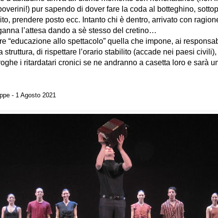
 poverini!) pur sapendo di dover fare la coda al botteghino, sottop
 rito, prendere posto ecc. Intanto chi è dentro, arrivato con ragio
nganna l’attesa dando a sè stesso del cretino…
e “educazione allo spettacolo” quella che impone, ai responsabi
a struttura, di rispettare l’orario stabilito (accade nei paesi civili),
oghe i ritardatari cronici se ne andranno a casetta loro e sarà 
ppe - 1 Agosto 2021