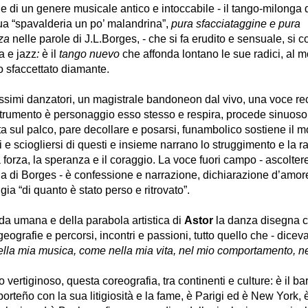
e di un genere musicale antico e intoccabile - il tango-milonga 
ua “spavalderia un po’ malandrina”,
pura sfacciataggine e pura
za
nelle parole di J.L.Borges, - che si fa erudito e sensuale, si
a e jazz
:
è il
tango nuevo
che affonda lontano le sue radici, al 
 sfaccettato diamante.
issimi danzatori, un magistrale bandoneon dal vivo, una voce rec
trumento è personaggio esso stesso e respira, procede sinuoso 
ta sul palco, pare decollare e posarsi, funambolico sostiene il mo
si e sciogliersi di questi e insieme narrano lo struggimento e la r
a forza, la speranza e il coraggio. La voce fuori campo - ascolter
a di Borges - è confessione e narrazione, dichiarazione d’amor
lgia “di quanto è stato perso e ritrovato”.
da umana e della parabola artistica di
Astor
la danza disegna 
ografie e percorsi, incontri e passioni, tutto quello che - diceva
 nella mia musica, come nella mia vita, nel mio comportamento, n
 vertiginoso, questa coreografia, tra continenti e culture: è il bar
porteño con la sua litigiosità e la fame, è Parigi ed è New York,