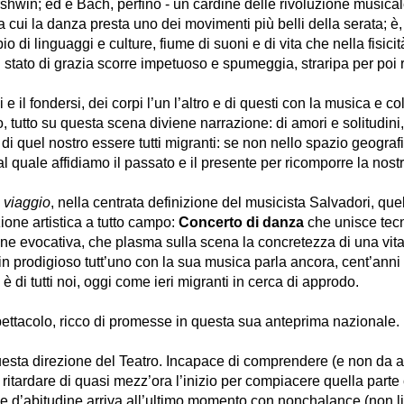
rshwin; ed è Bach, perfino - un cardine delle rivoluzione musical
a cui la danza presta uno dei movimenti più belli della serata; è, 
o di linguaggi e culture, fiume di suoni e di vita che nella fisicit
n stato di grazia scorre impetuoso e spumeggia, straripa per poi 
i e il fondersi, dei corpi l’un l’altro e di questi con la musica e co
, tutto su questa scena diviene narrazione: di amori e solitudini
 di quel nostro essere tutti migranti: se non nello spazio geografi
l quale affidiamo il passato e il presente per ricomporre la nostr
 viaggio
, nella centrata definizione del musicista Salvadori, que
ione artistica a tutto campo:
Concerto di danza
che unisce tecn
ne evocativa, che plasma sulla scena la concretezza di una vita,
 in prodigioso tutt’uno con la sua musica parla ancora, cent’anni
è di tutti noi, oggi come ieri migranti in cerca di approdo.
ettacolo, ricco di promesse in questa sua anteprima nazionale.
esta direzione del Teatro. Incapace di comprendere (e non da 
 ritardare di quasi mezz’ora l’inizio per compiacere quella parte
e d’abitudine arriva all’ultimo momento con nonchalance (non li