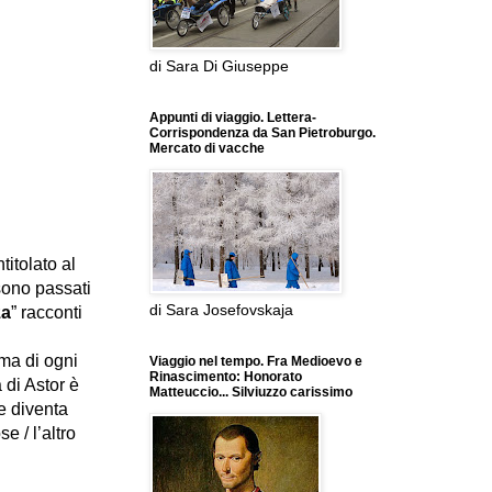
di Sara Di Giuseppe
Appunti di viaggio. Lettera-
Corrispondenza da San Pietroburgo.
Mercato di vacche
intitolato al
sono passati
di Sara Josefovskaja
za
” racconti
mma di ogni
Viaggio nel tempo. Fra Medioevo e
Rinascimento: Honorato
 di Astor è
Matteuccio... Silviuzzo carissimo
e diventa
e / l’altro