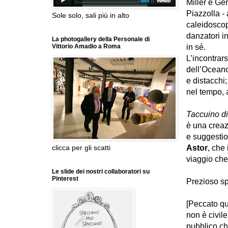
Miller e Ge
Piazzolla - 
Sole solo, sali più in alto
caleidoscopi
danzatori i
La photogallery della Personale di
in sé.
Vittorio Amadio a Roma
L’incontrars
dell’Oceano
e distacchi;
nel tempo, a
Taccuino di
è una creaz
e suggestio
Astor
, che
clicca per gli scatti
viaggio che 
Le slide dei nostri collaboratori su
Pinterest
Prezioso sp
[Peccato qu
non è civile
pubblico ch