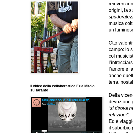
reinvenzion
origini,
la s
spudoratez
musica colt
un luminoso
Otto valent
campo: lo s
col musicis
l’intrecciar
l’amore e l
anche quell
terra, nosta
Il video della collaboratrice Ezia Mitolo,
su Taranto
Della vicen
devozione ge
“
si ritrova
relazioni”.
Ed è viaggio
il suburbio 