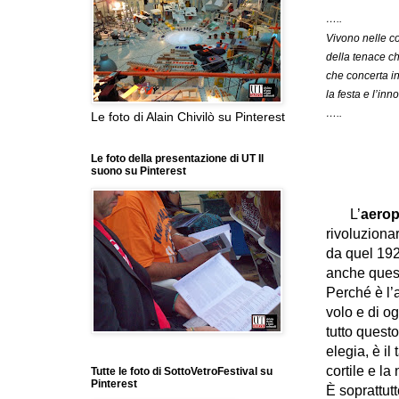
.
…..
Vivono nelle c
della tenace 
che concerta i
la festa e l
….. 
Le foto di Alain Chivilò su Pinterest
(Jorg
Le foto della presentazione di UT Il
suono su Pinterest
L’
aerop
rivoluziona
da quel 192
anche quest
Perché è l’a
volo e di og
tutto quest
elegia, è il
cortil
e e la 
Tutte le foto di SottoVetroFestival su
Pinterest
È soprattutt