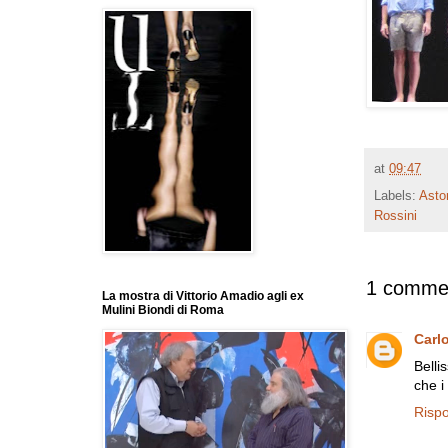
at
09:47
Labels:
Asto
Rossini
1 comme
La mostra di Vittorio Amadio agli ex
Mulini Biondi di Roma
Carl
Belli
che i
Risp