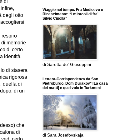
e di
infine,
Viaggio nel tempo. Fra Medioevo e
Rinascimento: “I miracoli di fra'
à degli otto
Silvio Cipolla”
raccogliersi
l respiro
, di memorie
co di certo
a identità.
di Saretta de' Giuseppini
llo di stasera
ica rigorosa
Lettera-Corrispondenza da San
 quella di
Pietroburgo. Dom Durakov* [La casa
dei matti] e quel volo in Turkmeni
 dopo, di un
adesso) che
 cafona di
di Sara Josefovskaja
 vedi certo