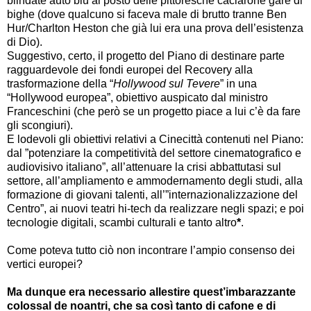
blindate auto blu al posto delle pittoresche
caciarone
gare di
bighe (dove qualcuno si faceva male di brutto tranne Ben
Hur/Charlton Heston che già lui era una prova dell’esistenza
di Dio).
Suggestivo, certo, il progetto del Piano di destinare parte
ragguardevole dei fondi europei del Recovery alla
trasformazione della “
Hollywood sul Tevere
” in una
“Hollywood europea”, obiettivo auspicato dal ministro
Franceschini (che però se un progetto piace a lui c’è da fare
gli scongiuri).
E lodevoli gli obiettivi relativi a Cinecittà contenuti nel Piano:
dal ”potenziare la competitività del settore cinematografico e
audiovisivo italiano”, all’attenuare la crisi abbattutasi sul
settore, all’ampliamento e ammodernamento degli studi, alla
formazione di giovani talenti, all’”internazionalizzazione del
Centro”, ai nuovi teatri hi-tech da realizzare negli spazi; e poi
tecnologie digitali, scambi culturali e tanto altro
*
.
Come poteva tutto ciò non incontrare l’ampio consenso dei
vertici europei?
Ma dunque era necessario allestire quest’imbarazzante
colossal de noantri, che sa così tanto di cafone e di