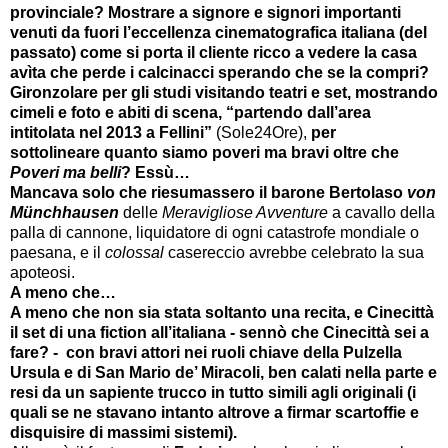
provinciale? Mostrare a signore e signori importanti
venuti da fuori l’eccellenza cinematografica italiana (del
passato) come si porta il cliente ricco a vedere la casa
avìta che perde i calcinacci sperando che se la compri?
Gironzolare per gli studi visitando teatri e set, mostrando
cimeli e foto e abiti di scena, “partendo dall’area
intitolata nel 2013 a Fellini”
(Sole24Ore),
per
sottolineare quanto siamo poveri ma bravi oltre che
Poveri ma belli
? Essù…
Mancava solo che riesumassero il barone Bertolaso
von
Münchhausen
delle
Meravigliose Avventure
a cavallo della
palla di cannone, liquidatore di ogni catastrofe mondiale o
paesana, e il
colossal
casereccio avrebbe celebrato la sua
apoteosi.
A meno che…
A meno che non sia stata soltanto una recita, e Cinecittà
il set di una fiction all’italiana - sennò che Cinecittà sei a
fare? - con bravi attori nei ruoli chiave della Pulzella
Ursula e di San Mario de’ Miracoli, ben calati nella parte e
resi da un sapiente trucco in tutto simili agli originali (i
quali se ne stavano intanto altrove a firmar scartoffie e
disquisire di massimi sistemi).