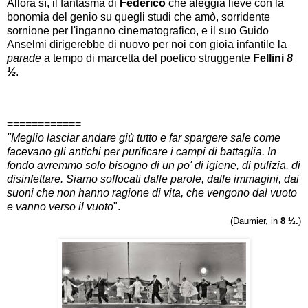
Allora sì, il fantasma di
Federico
che aleggia lieve con la
bonomia del genio su quegli studi che amò,
sorridente
sornione per l'inganno cinematografico
, e il suo Guido
Anselmi
dirigerebbe di nuovo per noi
con gioia infantile la
parade
a tempo di marce
tta del poetico
struggente
Fellini
8
½
.
============
"Meglio lasciar andare giù tutto e far spargere sale come
facevano gli antichi per purificare i campi di battaglia. In
fondo avremmo solo bisogno di un po' di igiene, di pulizia, di
disinfettare. Siamo soffocati dalle parole, dalle immagini, dai
suoni che non hanno ragione di vita, che vengono dal vuoto
e vanno verso il vuoto
"
.
(Daumier, in
8
½.
)