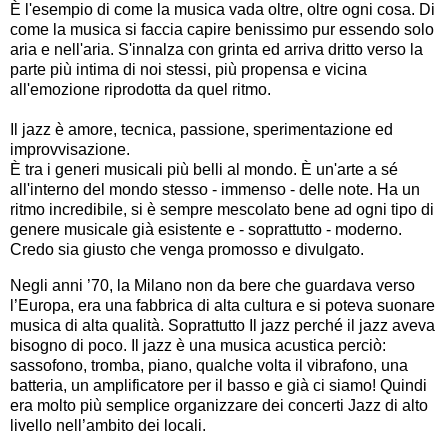
È l'esempio di come la musica vada oltre, oltre ogni cosa. Di
come la musica si faccia capire benissimo pur essendo solo
aria e nell'aria. S'innalza con grinta ed arriva dritto verso la
parte più intima di noi stessi, più propensa e vicina
all'emozione riprodotta da quel ritmo.
Il jazz è amore, tecnica, passione, sperimentazione ed
improvvisazione.
È tra i generi musicali più belli al mondo. È un'arte a sé
all'interno del mondo stesso - immenso - delle note. Ha un
ritmo incredibile, si è sempre mescolato bene ad ogni tipo di
genere musicale già esistente e - soprattutto - moderno.
Credo sia giusto che venga promosso e divulgato.
Negli anni ’70, la Milano non da bere che guardava verso
l’Europa, era una fabbrica di alta cultura e si poteva suonare
musica di alta qualità. Soprattutto Il jazz perché il jazz aveva
bisogno di poco. Il jazz è una musica acustica perciò:
sassofono, tromba, piano, qualche volta il vibrafono, una
batteria, un amplificatore per il basso e già ci siamo! Quindi
era molto più semplice organizzare dei concerti Jazz di alto
livello nell’ambito dei locali.