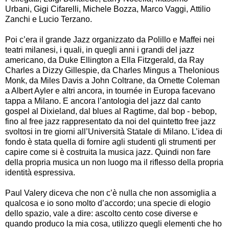
Urbani, Gigi Cifarelli, Michele Bozza, Marco Vaggi, Attilio
Zanchi e Lucio Terzano.
Poi c’era il grande Jazz organizzato da Polillo e Maffei nei
teatri milanesi, i quali, in quegli anni i grandi del jazz
americano, da Duke Ellington a Ella Fitzgerald, da Ray
Charles a Dizzy Gillespie, da Charles Mingus a Thelonious
Monk, da Miles Davis a John Coltrane, da Ornette Coleman
a Albert Ayler e altri ancora, in tournée in Europa facevano
tappa a Milano. E ancora l’antologia del jazz dal canto
gospel al Dixieland, dal blues al Ragtime, dal bop - bebop,
fino al free jazz rappresentato da noi del quintetto free jazz
svoltosi in tre giorni all’Università Statale di Milano. L’idea di
fondo è stata quella di fornire agli studenti gli strumenti per
capire come si è costruita la musica jazz. Quindi non fare
della propria musica un non luogo ma il riflesso della propria
identità espressiva.
Paul Valery diceva che non c’è nulla che non assomiglia a
qualcosa e io sono molto d’accordo; una specie di elogio
dello spazio, vale a dire: ascolto cento cose diverse e
quando produco la mia cosa, utilizzo quegli elementi che ho