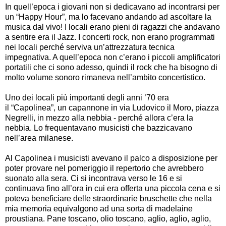
In quell’epoca i giovani non si dedicavano ad incontrarsi per
un “Happy Hour”, ma lo facevano andando ad ascoltare la
musica dal vivo! I locali erano pieni di ragazzi che andavano
a sentire era il Jazz. I concerti rock, non erano programmati
nei locali perché serviva un’attrezzatura tecnica
impegnativa. A quell’epoca non c’erano i piccoli amplificatori
portatili che ci sono adesso, quindi il rock che ha bisogno di
molto volume sonoro rimaneva nell’ambito concertistico.
Uno dei locali più importanti degli anni ’70 era
il “Capolinea”, un capannone in via Ludovico il Moro, piazza
Negrelli, in mezzo alla nebbia - perché allora c’era la
nebbia. Lo frequentavano musicisti che bazzicavano
nell’area milanese.
Al Capolinea i musicisti avevano il palco a disposizione per
poter provare nel pomeriggio il repertorio che avrebbero
suonato alla sera. Ci si incontrava verso le 16 e si
continuava fino all’ora in cui era offerta una piccola cena e si
poteva beneficiare delle straordinarie bruschette che nella
mia memoria equivalgono ad una sorta di madelaine
proustiana. Pane toscano, olio toscano, aglio, aglio, aglio,