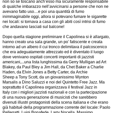
non so se toscano anch’esso ma sicuramente responsabile
di qualche imbarazzo nell’avvicinarsi a persone che non ne
avevano fatto uso…e poi una quantità di fumo
inimmaginabile oggi, allora si potevano fumare le sigarette
nei locali: si tornava a casa con gli abiti così intrisi di fumo
che andavano lasciati sul balcone!
Dopo quella stagione preliminare il Capolinea si è allargato,
hanno creato una sala grande, un po' fatiscente e creata
intorno ad un albero il cui tronco delimitava il palcoscenico
che era adeguatamente attrezzato ed è diventato il luogo
dove venivano ospitati concerti importanti di jazzisti
americani,...una lista lunghissima da Gerry Mulligan ad Art
Blakey, da Paul Bley a Jim Hall, da Chet Baker a Charlie
Haden, da Elvin Jones a Betty Carter, da Archie
Sheep a Tony Scott, da un giovanissimo Wynton
Marsalis a Dino Saluzzi e noi del Quintetto Free Jazz. Ma
soprattutto il Capolinea organizzava il festival Jazz in
Italy con i migliori jazzisti nazionali e con la partecipazione
di una nuova generazione di musicisti che sarebbero
divenuti illustri protagonisti della scena italiana e che erano
già habituè della programmazione corrente del locale: Paolo
Pellegatti, Luigi Bonafede, Larry Nocella, Massimo