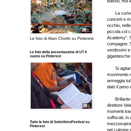
Basso, ma la
La curiosità
concerti e ma
occhio, nell
piccola col c
Academy
”
. 
Le foto di Alain Chivilò su Pinterest
compagne. So
verdissimi e 
Le foto della presentazione di UT Il
gigantesche
suono su Pinterest
Si agita
movimento me
armeggia tut
dato il peso
Brillante 
direttore Vel
momenti trav
soffocati, in
Tutte le foto di SottoVetroFestival su
mezzosoprano
Pinterest
nel culmine 