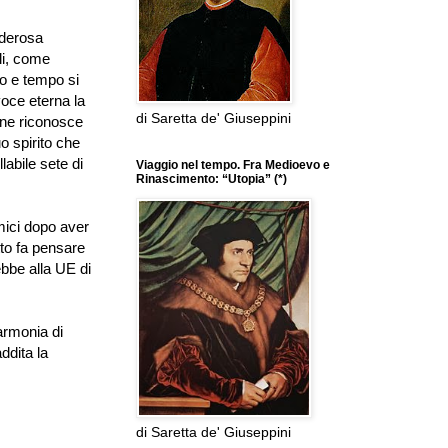
oderosa
li, come
o e tempo si
voce eterna la
di Saretta de' Giuseppini
, ne riconosce
uo spirito che
labile sete di
Viaggio nel tempo. Fra Medioevo e
Rinascimento: “Utopia” (*)
mici dopo aver
to fa pensare
ebbe alla UE di
armonia di
ddita la
di Saretta de' Giuseppini