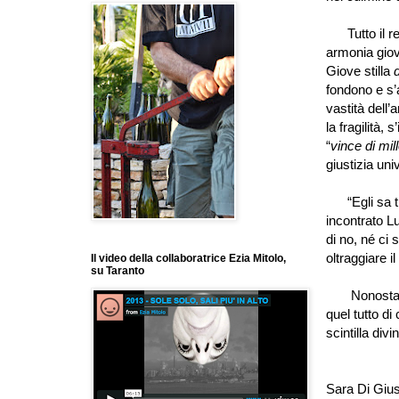
Tutto il res
armonia giov
Giove stilla
d
fondono e s
’
vastità dell
’
a
la fragilità, s
’
“
vince di mill
giustizia uni
“
Egli sa 
incontrato L
di no, né ci 
oltraggiare i
Il video della collaboratrice Ezia Mitolo,
su Taranto
Nonostante n
quel tutto di
scintilla div
Sara Di Gius