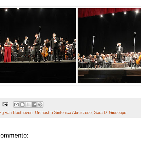
ig van Beethoven
,
Orchestra Sinfonica Abruzzese
,
Sara Di Giuseppe
commento: