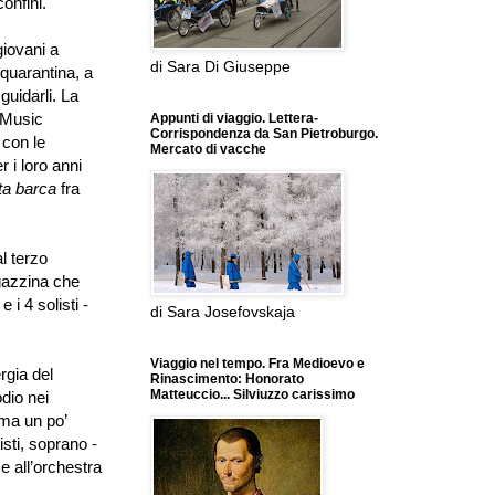
onfini.
iovani a
di Sara Di Giuseppe
 quarantina, a
guidarli. La
Music
Appunti di viaggio. Lettera-
Corrispondenza da San Pietroburgo.
 con le
Mercato di vacche
 i loro anni
tta barca
fra
al terzo
agazzina che
e i 4 solisti -
di Sara Josefovskaja
Viaggio nel tempo. Fra Medioevo e
rgia del
Rinascimento: Honorato
Matteuccio... Silviuzzo carissimo
odio nei
 ma un po
’
isti, soprano -
e all
’
orchestra