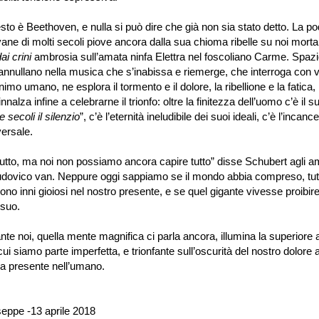
to è Beethoven, e nulla si può dire che già non sia stato detto. La p
ane di molti secoli piove ancora dalla sua chioma ribelle su noi morta
ai crini
ambrosia sull
’
amata ninfa Elettra nel foscoliano Carme. Spazi
annullano nella musica che s
’
inabissa e riemerge, che interroga con 
nimo umano, ne esplora il tormento e il dolore, la ribellione e la fatica
innalza infine a celebrarne il trionfo: oltre la finitezza dell
’
uomo c
’
è il s
e secoli il silenzio
”
, c
’
è l
’
eternità ineludibile dei suoi ideali, c
’
è l
’
incancel
versale.
tutto, ma noi non possiamo ancora capire tutto
”
disse Schubert agli a
udovico van. Neppure oggi sappiamo se il mondo abbia compreso, tut
sono inni gioiosi nel nostro presente, e se quel gigante vivesse proibir
l suo.
oi, quella mente magnifica ci parla ancora, illumina la superiore 
 cui siamo parte imperfetta, e trionfante sull
’
oscurità del nostro dolore a
ina presente nell
’
umano.
eppe -13 aprile 2018