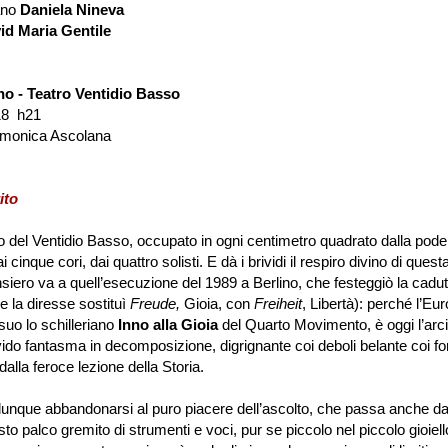
no
Daniela Nineva
id Maria Gentile
no -
Teatro Ventidio Basso
018
h21
armonica Ascolana
ito
el Ventidio Basso, occupato in ogni centimetro quadrato dalla pod
i cinque cori, dai quattro solisti. E dà i brividi il respiro divino di ques
siero va a quell
’
esecuzione del 1989 a Berlino, che festeggiò la cadu
e la diresse sostituì
Freude,
Gioia, con
Freiheit
, Libertà): perché l
’
Eur
suo lo schilleriano
Inno alla Gioia
del Quarto Movimento, è oggi l
’
arc
vido fantasma in decomposizione, digrignante coi deboli belante coi for
alla feroce lezione della Storia.
ue abbandonarsi al puro piacere dell
’
ascolto, che passa anche da
to palco gremito di strumenti e voci, pur se piccolo nel piccolo gioiell