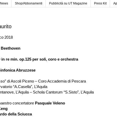
News
Shop/Abbonamenti
Pubblicità su UT Magazine
Press Kit
Ap
urito
ico 2018
 Beethoven
 in re min. op.125 per soli, coro e orchestra
Sinfonica Abruzzese
sso
”
di Ascoli Piceno
–
Coro Accademia di Pescara
vatorio
“
A.Casella
”
, L
’
Aquila
ntanove, L
’
Aquila
–
Schola Cantorum
“
S.Sisto
”
, L
’
Aquila
maestro concertatore
Pasquale Veleno
Keng
rdo della Sciucca