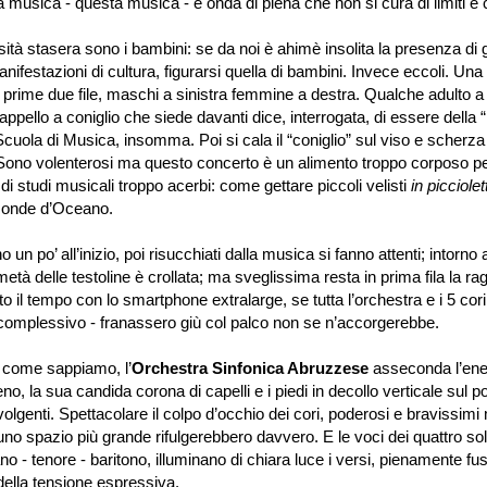
 musica - questa musica - è onda di piena che non si cura di limiti e c
 stasera sono i bambini: se da noi è ahimè insolita la presenza di g
nifestazioni di cultura, figurarsi quella di bambini. Invece eccoli. Una
e prime due file, maschi a sinistra femmine a destra. Qualche adulto a 
appello a coniglio che siede davanti dice, interrogata, di essere della
“
Scuola di Musica, insomma. Poi si cala il
“
coniglio
”
sul viso e scherza
no volenterosi ma questo concerto è un alimento troppo corposo per
di studi musicali troppo acerbi: come gettare piccoli velisti
in picciole
 onde d
’
Oceano.
no un po
’
all
’
inizio, poi risucchiati dalla musica si fanno attenti; intorno 
tà delle testoline è crollata; ma sveglissima resta in prima fila la r
to il tempo con lo smartphone extralarge, se tutta l
’
orchestra e i 5 cori 
 complessivo - franassero giù col palco non se n
’
accorgerebbe.
come sappiamo, l
’
Orchestra Sinfonica Abruzzese
asseconda l
’
ene
eno, la sua candida corona di capelli e i piedi in decollo verticale sul p
olgenti. Spettacolare il colpo d
’
occhio dei cori, poderosi e bravissimi
 uno spazio più grande rifulgerebbero davvero. E le voci dei quattro sol
 - tenore - baritono, illuminano di chiara luce i versi, pienamente fus
della tensione espressiva.