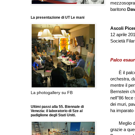
mezzosopra
baritono
Dav
La presentazione di UT Le mani
Ascoli Pice
12 aprile 2
Società Fil
Palco esaur
È il palco d
orchestra, da
mentre il pen
Bernstein ch
La photogallery su FB
nell
’’
86 fece 
dei muri, pa
Ultimi passi alla 55. Biennale di
ha imparato d
Venezia: il laboratorio di Sze al
padiglione degli Stati Uniti.
Meglio dunq
grazie a ques