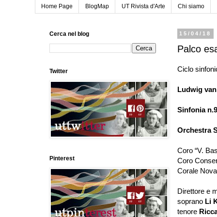
Home Page
BlogMap
UT Rivista d'Arte
Chi siamo
Cerca nel blog
15/04/18
Palco esa
Ciclo sinfon
Twitter
Ludwig van
Sinfonia n.9
Orchestra 
Coro
“
V. Ba
Pinterest
Coro Conser
Corale Nova
Direttore e 
soprano
Li 
tenore
Ricca