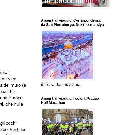
Appunti di viaggio. Corrispondenza
da San Pietroburgo. Dezinformatsiya
erosa
ta musica,
di Sara Josefovskaia
ta del muro (e
opa che
igna Europa
Appunti di viaggio. I colori. Prague
Half Marathon
ti, che nulla
gli occhi
o del Ventidio