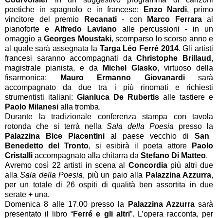
poetiche in spagnolo e in francese;
Enzo Nardi
, primo
vincitore del premio
Recanati
- con
Marco Ferrara
al
pianoforte e
Alfredo Laviano
alle percussioni - in un
omaggio a
Georges Moustaki
, scomparso lo scorso anno e
al quale sarà assegnata la
Targa Léo Ferré 2014
. Gli artisti
francesi saranno accompagnati da
Christophe Brillaud
,
magistrale pianista, e da
Michel Glasko
, virtuoso della
fisarmonica;
Mauro Ermanno Giovanardi
sarà
accompagnato da due tra i più rinomati e richiesti
strumentisti italiani:
Gianluca De Rubertis
alle tastiere e
Paolo Milanesi
alla tromba.
Durante la tradizionale conferenza stampa con tavola
rotonda che si terrà nella
Sala della Poesia
presso la
Palazzina Bice Piacentini
al paese vecchio di
San
Benedetto del Tronto
, si esibirà il poeta attore
Paolo
Cristalli
accompagnato alla chitarra da
Stefano Di Matteo
.
Avremo così 22 artisti in scena al
Concordia
più altri due
alla
Sala della Poesia
, più un paio alla
Palazzina Azzurra
,
per un totale di 26 ospiti di qualità ben assortita in due
serate + una.
Domenica 8 alle 17.00 presso la
Palazzina Azzurra
sarà
presentato il libro “
Ferré e gli altri
”. L’opera racconta, per