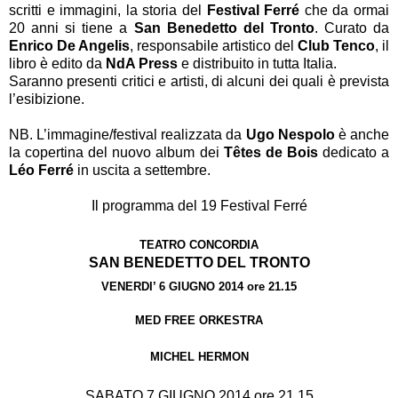
scritti e immagini, la storia del
Festival Ferré
che da ormai
20 anni si tiene a
San Benedetto del Tronto
. Curato da
Enrico De Angelis
, responsabile artistico del
Club Tenco
, il
libro è edito da
NdA Press
e distribuito in tutta Italia.
Saranno presenti critici e artisti, di alcuni dei quali è prevista
l’esibizione.
NB. L’immagine/festival realizzata da
Ugo Nespolo
è anche
la copertina del nuovo album dei
Têtes de Bois
dedicato a
Léo Ferré
in uscita a settembre.
Il programma del 19 Festival Ferré
TEATRO CONCORDIA
SAN BENEDETTO DEL TRONTO
VENERDI’ 6 GIUGNO 2014 ore 21.15
MED FREE ORKESTRA
MICHEL HERMON
SABATO 7 GIUGNO 2014 ore 21.15