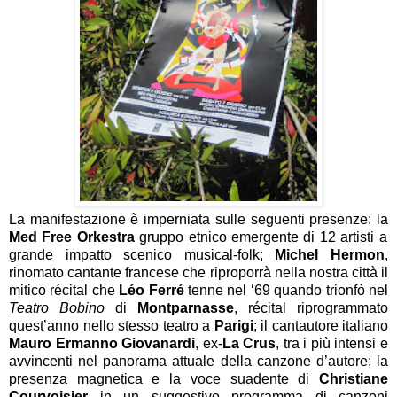
La manifestazione è imperniata sulle seguenti presenze: la
Med Free Orkestra
gruppo etnico emergente di 12 artisti a
grande impatto scenico musical-folk;
Michel Hermon
,
rinomato cantante francese che riproporrà nella nostra città il
mitico récital che
Léo Ferré
tenne nel ‘69 quando trionfò nel
Teatro Bobino
di
Montparnasse
, récital riprogrammato
quest’anno nello stesso teatro a
Parigi
; il cantautore italiano
Mauro Ermanno Giovanardi
, ex-
La Crus
, tra i più intensi e
avvincenti nel panorama attuale della canzone d’autore; la
presenza magnetica e la voce suadente di
Christiane
Courvoisier
in un suggestivo programma di canzoni