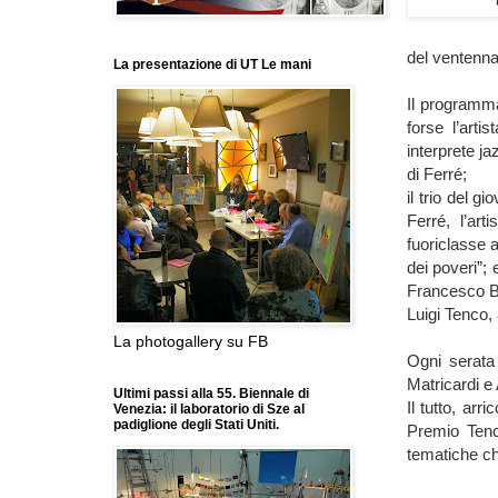
del ventenna
La presentazione di UT Le mani
Il programma
forse l’arti
interprete ja
di Ferré;
il trio del 
Ferré, l’ar
fuoriclasse a
dei poveri”;
Francesco Ba
Luigi Tenco,
La photogallery su FB
Ogni serata 
Matricardi e 
Ultimi passi alla 55. Biennale di
Il tutto, arr
Venezia: il laboratorio di Sze al
padiglione degli Stati Uniti.
Premio Tenc
tematiche che