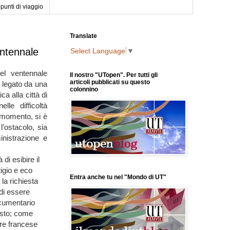
punti di viaggio
Translate
entennale
Select Language
▼
el ventennale
Il nostro "UTopen". Per tutti gli
articoli pubblicati su questo
a legato da una
colonnino
ica alla città di
lle difficoltà
 momento, si è
l’ostacolo, sia
istrazione e
di esibire il
tigio e eco
Entra anche tu nel "Mondo di UT"
la richiesta
 di essere
ocumentario
osto; come
ore francese