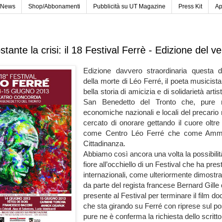
News
Shop/Abbonamenti
Pubblicità su UT Magazine
Press Kit
Ap
tante la crisi: il 18 Festival Ferrè - Edizione del v
Edizione davvero straordinaria questa d
della morte di Léo Ferré, il poeta musicist
bella storia di amicizia e di solidarietà artist
San Benedetto del Tronto
che, pure ne
economiche nazionali e locali del precario
cercato di onorare gettando il cuore oltre 
come
Centro Léo Ferré
che come Ammin
Cittadinanza.
Abbiamo così ancora una volta la possibilità 
fiore all’occhiello di un Festival che ha pres
internazionali, come ulteriormente dimostra 
da parte del regista francese Bernard Gille
presente al Festival per terminare il film d
che sta girando su Ferré con riprese sul p
pure ne è conferma la richiesta dello scritt