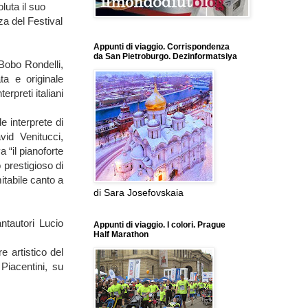
luta il suo
za del Festival
Appunti di viaggio. Corrispondenza
da San Pietroburgo. Dezinformatsiya
 Bobo Rondelli,
ata e originale
erpreti italiani
e interprete di
vid Venitucci,
 “il pianoforte
 prestigioso di
itabile canto a
di Sara Josefovskaia
antautori Lucio
Appunti di viaggio. I colori. Prague
Half Marathon
e artistico del
Piacentini, su