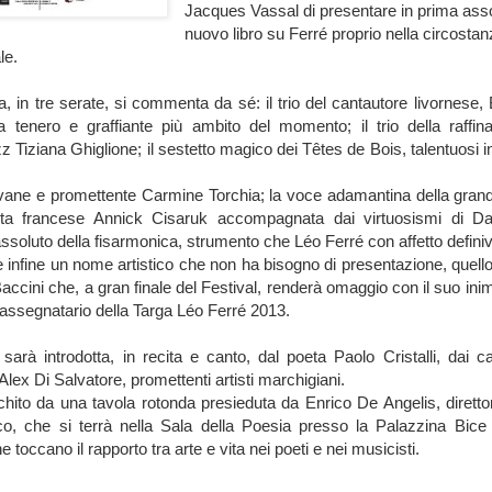
Jacques Vassal di presentare in prima asso
nuovo libro su Ferré proprio nella circostan
le.
, in tre serate, si commenta da sé: il trio del cantautore livornese,
sta tenero e graffiante più ambito del momento; il trio della raffin
zz Tiziana Ghiglione; il sestetto magico dei Têtes de Bois, talentuosi int
giovane e promettente Carmine Torchia; la voce adamantina della grand
tista francese Annick Cisaruk accompagnata dai virtuosismi di Da
ssoluto della fisarmonica, strumento che Léo Ferré con affetto definiva
 e infine un nome artistico che non ha bisogno di presentazione, quello
ccini che, a gran finale del Festival, renderà omaggio con il suo inim
 assegnatario della Targa Léo Ferré 2013.
sarà introdotta, in recita e canto, dal poeta Paolo Cristalli, dai c
Alex Di Salvatore, promettenti artisti marchigiani.
icchito da una tavola rotonda presieduta da Enrico De Angelis, direttor
o, che si terrà nella Sala della Poesia presso la Palazzina Bice 
 toccano il rapporto tra arte e vita nei poeti e nei musicisti.