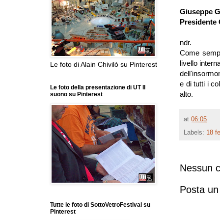
Giuseppe G
Presidente 
ndr.
Come sempre
livello inter
Le foto di Alain Chivilò su Pinterest
dell'insormo
e di tutti i 
Le foto della presentazione di UT Il
alto.
suono su Pinterest
at
06:05
Labels:
18 fe
Nessun 
Posta u
Tutte le foto di SottoVetroFestival su
Pinterest