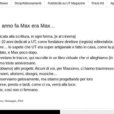
News
Shop/Abbonamenti
Pubblicità su UT Magazine
Press Kit
Ap
n anno fa Max era Max…
cata alla scrittura, in ogni forma. [e al cinema]
i 10 anni dedicati a UT, come fondatore direttore (regista) editorialista
re… lo sapete che UT era super artigianale e fatto in casa, come la 
ato, e Max poco dopo.
estano le tracce, qui raccolte in un libro virtuale che vi alleghiamo (i
mo triste anniversario.
iamo) altri progetti. Alcuni di voi, per Massimo, ci hanno trasmesso 
nsieri, aforismi, disegni, musiche…
onserviamo gelosamente, ma stiamo progettando per loro
se, presto o tardi, come ci va, verrà alla luce.
e, così non ci fermano.
sco, Giuseppe, PGC