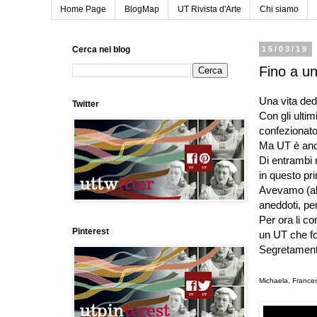
Home Page
BlogMap
UT Rivista d'Arte
Chi siamo
Cerca nel blog
15/03/19
Fino a u
Una vita dedi
Twitter
Con gli ultim
confezionato
Ma UT è and
Di entrambi r
in questo pri
Avevamo (abb
aneddoti, pe
Per ora li c
Pinterest
un UT che for
Segretament
Michaela, France