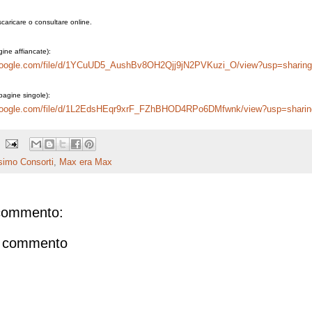
scaricare o consultare online.
ine affiancate):
e.google.com/file/d/1YCuUD5_AushBv8OH2Qjj9jN2PVKuzi_O/view?usp=sharing
agine singole):
e.google.com/file/d/1L2EdsHEqr9xrF_FZhBHOD4RPo6DMfwnk/view?usp=sharin
imo Consorti
,
Max era Max
commento:
n commento