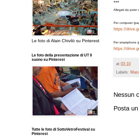
***
Allegati da poter 
Per computer (pag
https://driv
Le foto di Alain Chivilò su Pinterest
Per smartphone (p
https://driv
Le foto della presentazione di UT Il
suono su Pinterest
at
03:10
Labels:
Mass
Nessun 
Posta u
Tutte le foto di SottoVetroFestival su
Pinterest